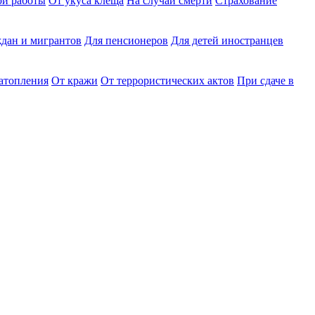
ри работы
От укуса клеща
На случай смерти
Страхование
дан и мигрантов
Для пенсионеров
Для детей иностранцев
затопления
От кражи
От террористических актов
При сдаче в