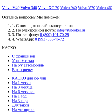
Volvo V40
Volvo 340
Volvo XC 70
Volvo 940
Volvo V70
Volvo 46
Остались вопросы? Мы поможем:
1.
С помощью онлайн-консультанта
2.
По электронной почте:
info@stsbroker.ru
3.
По телефону:
8 (800) 101-70-29
4.
WhatsApp:
8 (993) 336-46-72
КАСКО
С франшизой
Угон + тотал
На б/у автомобиль
В рассрочку
КАСКО для юр лиц
На 1 месяц
На 3 месяца
На 6 месяцев
На 1 год
На 3 года
Для такси
На мотоцикл