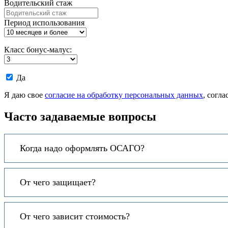
Водительский стаж
Период использования
Класс бонус-малус:
Даю
Да
согласие
на
Я даю свое
согласие на обработку персональных данных
, согл
обработку
моих
Часто задаваемые вопросы
персональных
данных.
Когда надо оформлять ОСАГО?
От чего защищает?
От чего зависит стоимость?