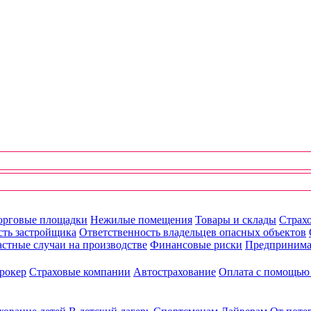
орговые площадки
Нежилые помещения
Товары и склады
Страхо
сть застройщика
Ответственность владельцев опасных объектов
стные случаи на производстве
Финансовые риски
Предпринима
рокер
Страховые компании
Автострахование
Оплата с помощь