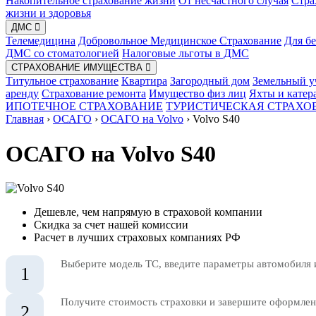
Накопительное страхование жизни
От несчастного случая
Стра
жизни и здоровья
ДМС
Телемедицина
Добровольное Медицинское Страхование
Для б
ДМС со стоматологией
Налоговые льготы в ДМС
СТРАХОВАНИЕ ИМУЩЕСТВА
Титульное страхование
Квартира
Загородный дом
Земельный у
аренду
Страхование ремонта
Имущество физ лиц
Яхты и катер
ИПОТЕЧНОЕ СТРАХОВАНИЕ
ТУРИСТИЧЕСКАЯ СТРАХО
Главная
›
ОСАГО
›
ОСАГО на Volvo
›
Volvo S40
ОСАГО на Volvo S40
Дешевле, чем напрямую в страховой компании
Скидка за счет нашей комиссии
Расчет в лучших страховых компаниях РФ
Выберите модель ТС, введите параметры автомобиля 
1
Получите стоимость страховки и завершите оформлени
2