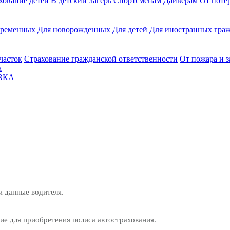
хование детей
В детский лагерь
Спортсменам
Дайверам
От поте
еременных
Для новорожденных
Для детей
Для иностранных граж
часток
Страхование гражданской ответственности
От пожара и 
а
ВКА
и данные водителя.
е для приобретения полиса автострахования.