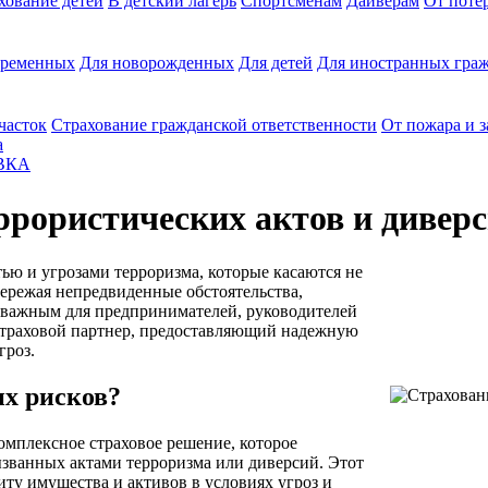
хование детей
В детский лагерь
Спортсменам
Дайверам
От поте
еременных
Для новорожденных
Для детей
Для иностранных граж
часток
Страхование гражданской ответственности
От пожара и 
а
ВКА
ррористических актов и дивер
ю и угрозами терроризма, которые касаются не
пережая непредвиденные обстоятельства,
о важным для предпринимателей, руководителей
траховой партнер, предоставляющий надежную
гроз.
их рисков?
омплексное страховое решение, которое
ызванных актами терроризма или диверсий. Этот
ту имущества и активов в условиях угроз и