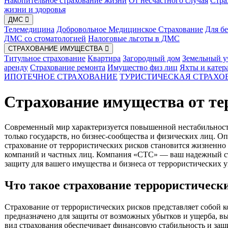
Накопительное страхование жизни
От несчастного случая
Стра
жизни и здоровья
ДМС
Телемедицина
Добровольное Медицинское Страхование
Для б
ДМС со стоматологией
Налоговые льготы в ДМС
СТРАХОВАНИЕ ИМУЩЕСТВА
Титульное страхование
Квартира
Загородный дом
Земельный у
аренду
Страхование ремонта
Имущество физ лиц
Яхты и катер
ИПОТЕЧНОЕ СТРАХОВАНИЕ
ТУРИСТИЧЕСКАЯ СТРАХО
Страхование имущества от те
Современный мир характеризуется повышенной нестабильность
только государств, но бизнес-сообщества и физических лиц. О
страхование от террористических рисков становится жизненн
компаний и частных лиц. Компания «СТС» — ваш надежный с
защиту для вашего имущества и бизнеса от террористических у
Что такое страхование террористическ
Страхование от террористических рисков представляет собой к
предназначено для защиты от возможных убытков и ущерба, в
вид страхования обеспечивает финансовую стабильность и защи