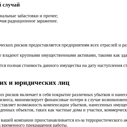
й случай
альные забастовки и прочее;
чая радиационное заражение.
ических рисков предоставляется предприятиям всех отраслей и 
е владеют крупными имущественными активами, такими как здани
ся полная стоимость данного имущества на дату наступления ст
ких и юридических лиц
ких рисков включает в себя покрытие различных убытков и нанес
изнеса, минимизирует финансовые потери в случае возникновен
ставляет возможность компенсации убытков, нанесенных имущест
денных объектов, таких как частные дома и участки, коммерческ
ть вашей компании приостанавливается из-за террористического 
д временного прекращения работы.