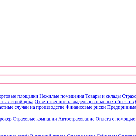
орговые площадки
Нежилые помещения
Товары и склады
Страхо
сть застройщика
Ответственность владельцев опасных объектов
стные случаи на производстве
Финансовые риски
Предпринима
рокер
Страховые компании
Автострахование
Оплата с помощь