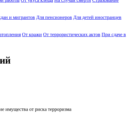
ри работы
От укуса клеща
На случай смерти
Страхование
дан и мигрантов
Для пенсионеров
Для детей иностранцев
затопления
От кражи
От террористических актов
При сдаче в
сий