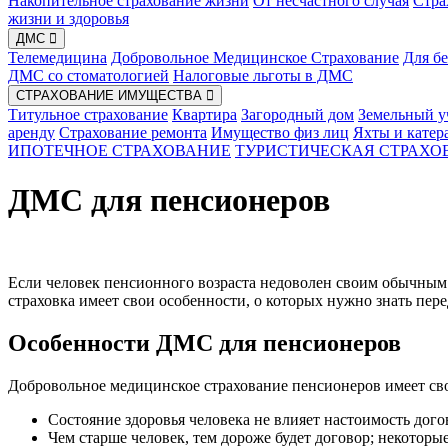
Накопительное страхование жизни
От несчастного случая
Стра
жизни и здоровья
ДМС
Телемедицина
Добровольное Медицинское Страхование
Для б
ДМС со стоматологией
Налоговые льготы в ДМС
СТРАХОВАНИЕ ИМУЩЕСТВА
Титульное страхование
Квартира
Загородный дом
Земельный у
аренду
Страхование ремонта
Имущество физ лиц
Яхты и катер
ИПОТЕЧНОЕ СТРАХОВАНИЕ
ТУРИСТИЧЕСКАЯ СТРАХО
ДМС для пенсионеров
Если человек пенсионного возраста недоволен своим обычным
страховка имеет свои особенности, о которых нужно знать пер
Особенности ДМС для пенсионеров
Добровольное медицинское страхование пенсионеров имеет св
Состояние здоровья человека не влияет настоимость дого
Чем старше человек, тем дороже будет договор; некоторы