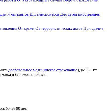
ри работы
От укуса клеща
На случай смерти
Страхование
дан и мигрантов
Для пенсионеров
Для детей иностранцев
затопления
От кражи
От террористических актов
При сдаче в
рмить
добровольное медицинское страхование
(ДМС). Эта
аховка и стоимость полиса.
ь более 80 лет.