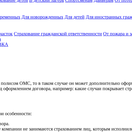
хование детей
В детский лагерь
Спортсменам
Дайверам
От поте
еременных
Для новорожденных
Для детей
Для иностранных граж
часток
Страхование гражданской ответственности
От пожара и 
а
ВКА
 полисом ОМС, то в таком случае он может дополнительно офо
ед оформлением договора, например: какие случаи покрывает стр
ои особенности:
вора.
е компании не занимаются страхованием лиц, которым исполнилос