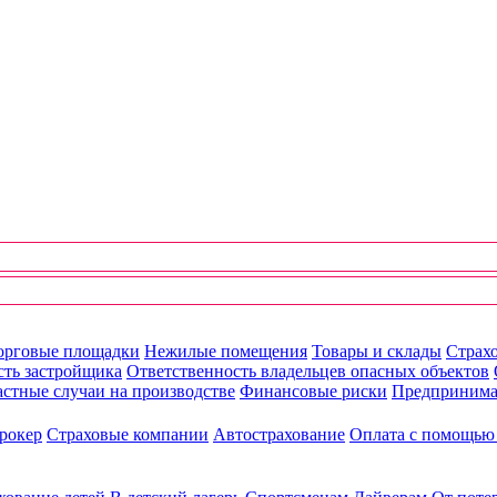
орговые площадки
Нежилые помещения
Товары и склады
Страхо
сть застройщика
Ответственность владельцев опасных объектов
стные случаи на производстве
Финансовые риски
Предпринима
рокер
Страховые компании
Автострахование
Оплата с помощь