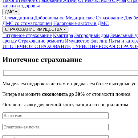
Накопительное страхование жизни
От несчастного случая
Стра
жизни и здоровья
ДМС
Телемедицина
Добровольное Медицинское Страхование
Для б
ДМС со стоматологией
Налоговые льготы в ДМС
СТРАХОВАНИЕ ИМУЩЕСТВА
Титульное страхование
Квартира
Загородный дом
Земельный у
аренду
Страхование ремонта
Имущество физ лиц
Яхты и катер
ИПОТЕЧНОЕ СТРАХОВАНИЕ
ТУРИСТИЧЕСКАЯ СТРАХО
Ипотечное
страхование
Мы делаем подарок клиентам и предлагаем более выгодные ус
Теперь вы можете
сэкономить до 30%
от стоимости полиса.
Оставьте заявку для личной консультации со специалистом