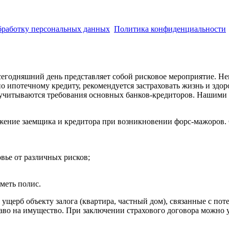
обработку персональных данных
.
Политика конфиденциальности
.
годняшний день представляет собой рисковое мероприятие. Нево
ипотечному кредиту, рекомендуется застраховать жизнь и здоро
 учитываются требования основных банков-кредиторов. Нашими
ожение заемщика и кредитора при возникновении форс-мажоров.
овье от различных рисков;
меть полис.
ущерб объекту залога (квартира, частный дом), связанные с по
право на имущество. При заключении страхового договора можно 