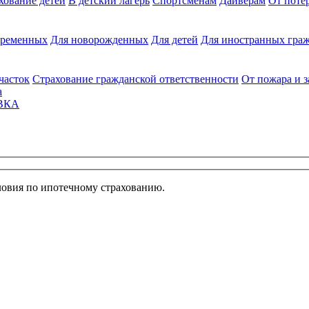
хование детей
В детский лагерь
Спортсменам
Дайверам
От поте
еременных
Для новорожденных
Для детей
Для иностранных граж
часток
Страхование гражданской ответственности
От пожара и 
а
ВКА
ловия по ипотечному страхованию.