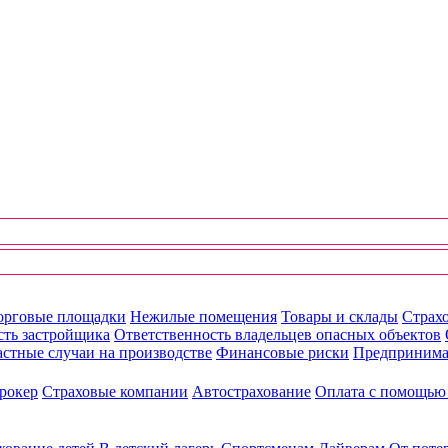
орговые площадки
Нежилые помещения
Товары и склады
Страхо
сть застройщика
Ответственность владельцев опасных объектов
стные случаи на производстве
Финансовые риски
Предпринима
рокер
Страховые компании
Автострахование
Оплата с помощь