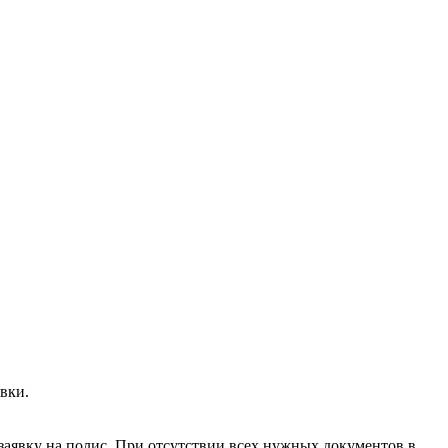
вки.
заявку на полис. При отсутствии всех нужных документов в