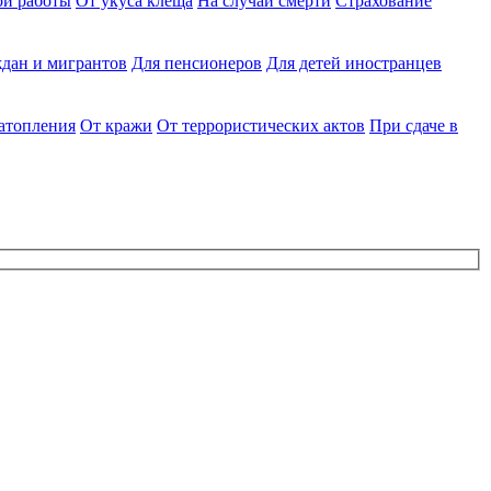
ри работы
От укуса клеща
На случай смерти
Страхование
дан и мигрантов
Для пенсионеров
Для детей иностранцев
затопления
От кражи
От террористических актов
При сдаче в