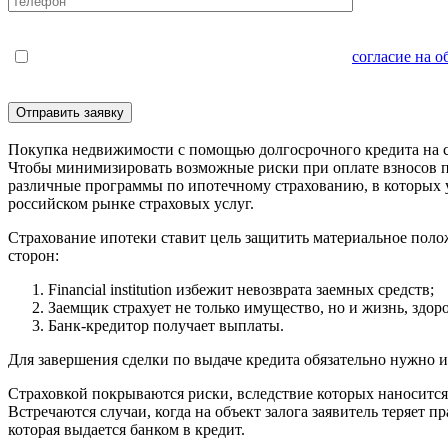
Нажимая кнопку "Отправить", Вы даёте свое
согласие на 
email
Покупка недвижимости с помощью долгосрочного кредита на се
Чтобы минимизировать возможные риски при оплате взносов по 
различные программы по ипотечному страхованию, в которых
российском рынке страховых услуг.
Страхование ипотеки ставит цель защитить материальное пол
сторон:
Financial institution избежит невозврата заемных средств;
Заемщик страхует не только имущество, но и жизнь, здор
Банк-кредитор получает выплаты.
Для завершения сделки по выдаче кредита обязательно нужно и
Страховкой покрываются риски, вследствие которых наносится 
Встречаются случаи, когда на объект залога заявитель теряет 
которая выдается банком в кредит.