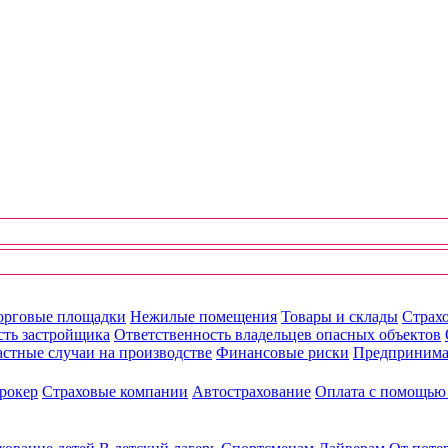
орговые площадки
Нежилые помещения
Товары и склады
Страхо
сть застройщика
Ответственность владельцев опасных объектов
стные случаи на производстве
Финансовые риски
Предпринима
рокер
Страховые компании
Автострахование
Оплата с помощь