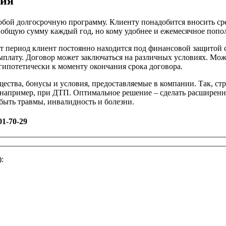
ния
обой долгосрочную программу. Клиенту понадобится вносить сред
 общую сумму каждый год, но кому удобнее и ежемесячное попо
от период клиент постоянно находится под финансовой защитой
ыплату. Договор может заключаться на различных условиях. Мо
ипотетически к моменту окончания срока договора.
ества, бонусы и условия, предоставляемые в компании. Так, ст
 например, при ДТП. Оптимальное решение – сделать расширенн
быть травмы, инвалидность и болезни.
01-70-29
: