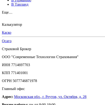
В Германию
В Таиланд
Еще…
Калькулятор
Каско
Осаго
Страховой Брокер
ООО "Современные Технологии Страхования"
ИНН 7714697703
КПП 771401001
ОГРН 5077746871978
Главный офис
Адрес:
Московская обл., г. Реутов, ул. Октября, д. 28
Режим работы:
пн-пт 9:00-19:00