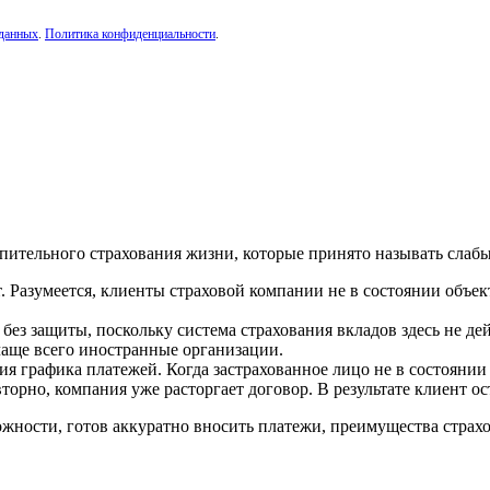
 данных
.
Политика конфиденциальности
.
пительного страхования жизни, которые принято называть слаб
т. Разумеется, клиенты страховой компании не в состоянии объе
без защиты, поскольку система страхования вкладов здесь не де
 чаще всего иностранные организации.
ия графика платежей. Когда застрахованное лицо не в состояни
торно, компания уже расторгает договор. В результате клиент о
жности, готов аккуратно вносить платежи, преимущества страх