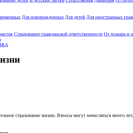
хование детей
В детский лагерь
Спортсменам
Дайверам
От поте
еременных
Для новорожденных
Для детей
Для иностранных граж
часток
Страхование гражданской ответственности
От пожара и 
а
ВКА
жизни
льное страхование жизни. Взносы могут начисляться много лет