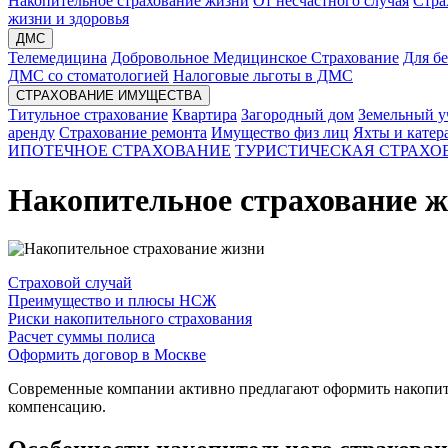
Накопительное страхование жизни
От несчастного случая
Стра
жизни и здоровья
ДМС
Телемедицина
Добровольное Медицинское Страхование
Для б
ДМС со стоматологией
Налоговые льготы в ДМС
СТРАХОВАНИЕ ИМУЩЕСТВА
Титульное страхование
Квартира
Загородный дом
Земельный у
аренду
Страхование ремонта
Имущество физ лиц
Яхты и катер
ИПОТЕЧНОЕ СТРАХОВАНИЕ
ТУРИСТИЧЕСКАЯ СТРАХО
Накопительное страхование 
Страховой случай
Преимущество и плюсы НСЖ
Риски накопительного страхования
Расчет суммы полиса
Оформить договор в Москве
Современные компании активно предлагают оформить накопите
компенсацию.