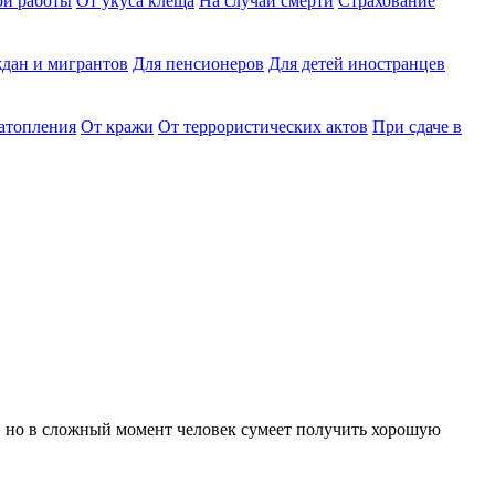
ри работы
От укуса клеща
На случай смерти
Страхование
дан и мигрантов
Для пенсионеров
Для детей иностранцев
затопления
От кражи
От террористических актов
При сдаче в
, но в сложный момент человек сумеет получить хорошую