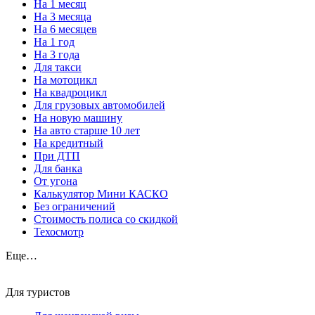
На 1 месяц
На 3 месяца
На 6 месяцев
На 1 год
На 3 года
Для такси
На мотоцикл
На квадроцикл
Для грузовых автомобилей
На новую машину
На авто старше 10 лет
На кредитный
При ДТП
Для банка
От угона
Калькулятор Мини КАСКО
Без ограничений
Стоимость полиса со скидкой
Техосмотр
Еще…
Для туристов