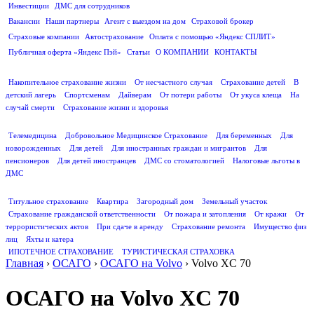
Инвестиции
ДМС для сотрудников
ПОЛЕЗНАЯ ИНФОРМАЦИЯ
Вакансии
Наши партнеры
Агент с выездом на дом
Страховой брокер
Страховые компании
Автострахование
Оплата с помощью «Яндекс СПЛИТ»
Публичная оферта «Яндекс Пэй»
Статьи
О КОМПАНИИ
КОНТАКТЫ
СТРАХОВАНИЕ ЖИЗНИ
Накопительное страхование жизни
От несчастного случая
Страхование детей
В
детский лагерь
Спортсменам
Дайверам
От потери работы
От укуса клеща
На
случай смерти
Страхование жизни и здоровья
ДМС
Телемедицина
Добровольное Медицинское Страхование
Для беременных
Для
новорожденных
Для детей
Для иностранных граждан и мигрантов
Для
пенсионеров
Для детей иностранцев
ДМС со стоматологией
Налоговые льготы в
ДМС
СТРАХОВАНИЕ ИМУЩЕСТВА
Титульное страхование
Квартира
Загородный дом
Земельный участок
Страхование гражданской ответственности
От пожара и затопления
От кражи
От
террористических актов
При сдаче в аренду
Страхование ремонта
Имущество физ
лиц
Яхты и катера
ИПОТЕЧНОЕ СТРАХОВАНИЕ
ТУРИСТИЧЕСКАЯ СТРАХОВКА
Главная
›
ОСАГО
›
ОСАГО на Volvo
›
Volvo XC 70
ОСАГО на Volvo XC 70