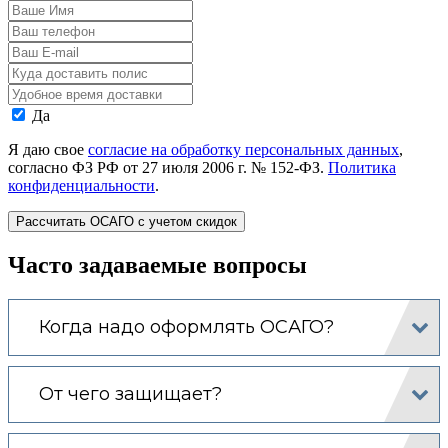
Ваше
Имя
Ваш
телефон
Ваш
E-
Адрес
mail
доставки
Время
полиса
доставки
Даю
Да
согласие
на
Я даю свое
согласие на обработку персональных данных
,
обработку
согласно ФЗ РФ от 27 июля 2006 г. № 152-ФЗ.
Политика
моих
конфиденциальности
.
персональных
данных.
Часто задаваемые вопросы
Когда надо оформлять ОСАГО?
От чего защищает?