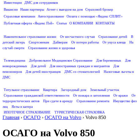
Инвестиции
ДМС для сотрудников
ПОЛЕЗНАЯ ИНФОРМАЦИЯ
Вакансии
Наши партнеры
Агент с выездом на дом
Страховой брокер
Страховые компании
Автострахование
Оплата с помощью «Яндекс СПЛИТ»
Публичная оферта «Яндекс Пэй»
Статьи
О КОМПАНИИ
КОНТАКТЫ
СТРАХОВАНИЕ ЖИЗНИ
Накопительное страхование жизни
От несчастного случая
Страхование детей
В
детский лагерь
Спортсменам
Дайверам
От потери работы
От укуса клеща
На
случай смерти
Страхование жизни и здоровья
ДМС
Телемедицина
Добровольное Медицинское Страхование
Для беременных
Для
новорожденных
Для детей
Для иностранных граждан и мигрантов
Для
пенсионеров
Для детей иностранцев
ДМС со стоматологией
Налоговые льготы в
ДМС
СТРАХОВАНИЕ ИМУЩЕСТВА
Титульное страхование
Квартира
Загородный дом
Земельный участок
Страхование гражданской ответственности
От пожара и затопления
От кражи
От
террористических актов
При сдаче в аренду
Страхование ремонта
Имущество физ
лиц
Яхты и катера
ИПОТЕЧНОЕ СТРАХОВАНИЕ
ТУРИСТИЧЕСКАЯ СТРАХОВКА
Главная
›
ОСАГО
›
ОСАГО на Volvo
›
Volvo 850
ОСАГО на Volvo 850