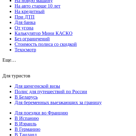
На новую машину
На авто старше 10 лет
На кредитный
При ДТП
Для банка
От угона
Калькулятор Мини КАСКО
Без ограничений
Стоимость полиса со скидкой
Техосмотр
Еще…
Для туристов
Для шенгенской визы
Полис для путешествий по России
В Беларусь
Для беременных выезжающих за границу
Для поездки во Францию
В Испанию
В Израиль
В Германию
В Таиланд