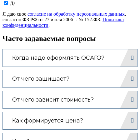
Даю
Да
согласие
на
Я даю свое
согласие на обработку персональных данных
,
обработку
согласно ФЗ РФ от 27 июля 2006 г. № 152-ФЗ.
Политика
моих
конфиденциальности
.
персональных
данных.
Часто задаваемые вопросы
Когда надо оформлять ОСАГО?
От чего защищает?
От чего зависит стоимость?
Как формируется цена?