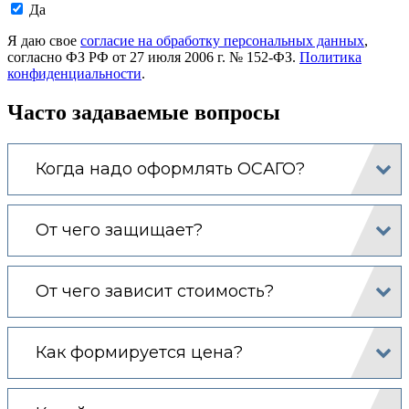
Даю
Да
согласие
на
Я даю свое
согласие на обработку персональных данных
,
обработку
согласно ФЗ РФ от 27 июля 2006 г. № 152-ФЗ.
Политика
моих
конфиденциальности
.
персональных
данных.
Часто задаваемые вопросы
Когда надо оформлять ОСАГО?
От чего защищает?
От чего зависит стоимость?
Как формируется цена?