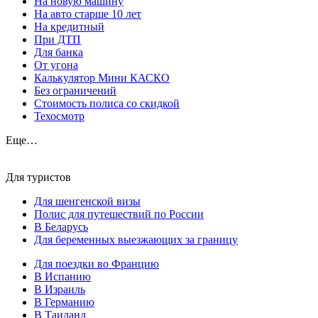
На новую машину
На авто старше 10 лет
На кредитный
При ДТП
Для банка
От угона
Калькулятор Мини КАСКО
Без ограничений
Стоимость полиса со скидкой
Техосмотр
Еще…
Для туристов
Для шенгенской визы
Полис для путешествий по России
В Беларусь
Для беременных выезжающих за границу
Для поездки во Францию
В Испанию
В Израиль
В Германию
В Таиланд