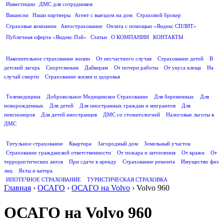
Инвестиции
ДМС для сотрудников
ПОЛЕЗНАЯ ИНФОРМАЦИЯ
Вакансии
Наши партнеры
Агент с выездом на дом
Страховой брокер
Страховые компании
Автострахование
Оплата с помощью «Яндекс СПЛИТ»
Публичная оферта «Яндекс Пэй»
Статьи
О КОМПАНИИ
КОНТАКТЫ
СТРАХОВАНИЕ ЖИЗНИ
Накопительное страхование жизни
От несчастного случая
Страхование детей
В
детский лагерь
Спортсменам
Дайверам
От потери работы
От укуса клеща
На
случай смерти
Страхование жизни и здоровья
ДМС
Телемедицина
Добровольное Медицинское Страхование
Для беременных
Для
новорожденных
Для детей
Для иностранных граждан и мигрантов
Для
пенсионеров
Для детей иностранцев
ДМС со стоматологией
Налоговые льготы в
ДМС
СТРАХОВАНИЕ ИМУЩЕСТВА
Титульное страхование
Квартира
Загородный дом
Земельный участок
Страхование гражданской ответственности
От пожара и затопления
От кражи
От
террористических актов
При сдаче в аренду
Страхование ремонта
Имущество физ
лиц
Яхты и катера
ИПОТЕЧНОЕ СТРАХОВАНИЕ
ТУРИСТИЧЕСКАЯ СТРАХОВКА
Главная
›
ОСАГО
›
ОСАГО на Volvo
›
Volvo 960
ОСАГО на Volvo 960