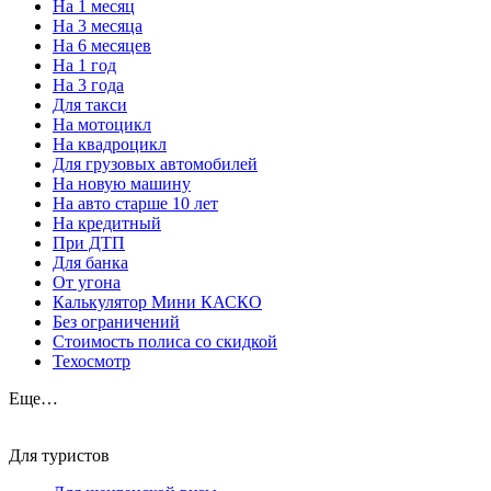
На 1 месяц
На 3 месяца
На 6 месяцев
На 1 год
На 3 года
Для такси
На мотоцикл
На квадроцикл
Для грузовых автомобилей
На новую машину
На авто старше 10 лет
На кредитный
При ДТП
Для банка
От угона
Калькулятор Мини КАСКО
Без ограничений
Стоимость полиса со скидкой
Техосмотр
Еще…
Для туристов