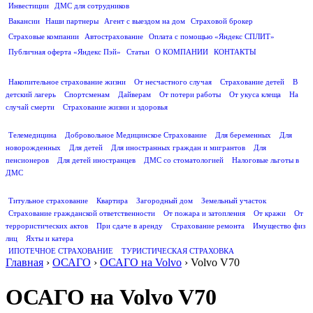
Инвестиции
ДМС для сотрудников
ПОЛЕЗНАЯ ИНФОРМАЦИЯ
Вакансии
Наши партнеры
Агент с выездом на дом
Страховой брокер
Страховые компании
Автострахование
Оплата с помощью «Яндекс СПЛИТ»
Публичная оферта «Яндекс Пэй»
Статьи
О КОМПАНИИ
КОНТАКТЫ
СТРАХОВАНИЕ ЖИЗНИ
Накопительное страхование жизни
От несчастного случая
Страхование детей
В
детский лагерь
Спортсменам
Дайверам
От потери работы
От укуса клеща
На
случай смерти
Страхование жизни и здоровья
ДМС
Телемедицина
Добровольное Медицинское Страхование
Для беременных
Для
новорожденных
Для детей
Для иностранных граждан и мигрантов
Для
пенсионеров
Для детей иностранцев
ДМС со стоматологией
Налоговые льготы в
ДМС
СТРАХОВАНИЕ ИМУЩЕСТВА
Титульное страхование
Квартира
Загородный дом
Земельный участок
Страхование гражданской ответственности
От пожара и затопления
От кражи
От
террористических актов
При сдаче в аренду
Страхование ремонта
Имущество физ
лиц
Яхты и катера
ИПОТЕЧНОЕ СТРАХОВАНИЕ
ТУРИСТИЧЕСКАЯ СТРАХОВКА
Главная
›
ОСАГО
›
ОСАГО на Volvo
›
Volvo V70
ОСАГО на Volvo V70