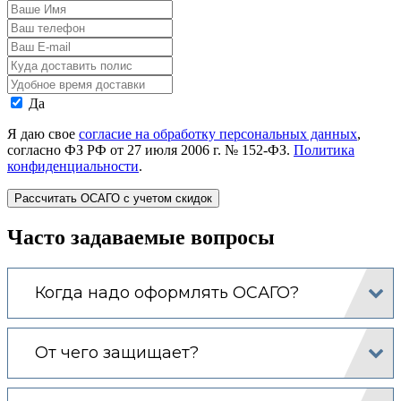
Ваше
Имя
Ваш
телефон
Ваш
E-
Адрес
mail
доставки
Время
полиса
доставки
Даю
Да
согласие
на
Я даю свое
согласие на обработку персональных данных
,
обработку
согласно ФЗ РФ от 27 июля 2006 г. № 152-ФЗ.
Политика
моих
конфиденциальности
.
персональных
данных.
Часто задаваемые вопросы
Когда надо оформлять ОСАГО?
От чего защищает?