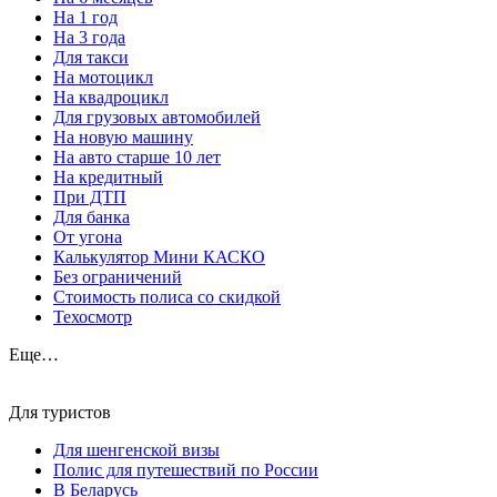
На 1 год
На 3 года
Для такси
На мотоцикл
На квадроцикл
Для грузовых автомобилей
На новую машину
На авто старше 10 лет
На кредитный
При ДТП
Для банка
От угона
Калькулятор Мини КАСКО
Без ограничений
Стоимость полиса со скидкой
Техосмотр
Еще…
Для туристов
Для шенгенской визы
Полис для путешествий по России
В Беларусь