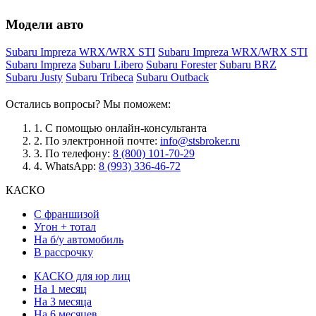
Модели авто
Subaru Impreza WRX/WRX STI
Subaru Impreza WRX/WRX STI
Subaru Impreza
Subaru Libero
Subaru Forester
Subaru BRZ
Subaru Justy
Subaru Tribeca
Subaru Outback
Остались вопросы? Мы поможем:
1.
С помощью онлайн-консультанта
2.
По электронной почте:
info@stsbroker.ru
3.
По телефону:
8 (800) 101-70-29
4.
WhatsApp:
8 (993) 336-46-72
КАСКО
С франшизой
Угон + тотал
На б/у автомобиль
В рассрочку
КАСКО для юр лиц
На 1 месяц
На 3 месяца
На 6 месяцев