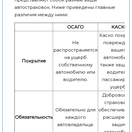
автостраховок. Ниже приведены главные
различия между ними:
ОСАГО
КАСКО
Каско покры
Не
поврежден
распространяется
вашего
на ущерб
автомобиля,
Покрытие
собственному
также защищ
автомобилю или
водителя 
водителю.
пассажиров
ущерба.
Добровольн
страховани
Обязательно для
обеспечиваю
Обязательность
каждого
расширенн
автовладельца.
защиту
автомобиля