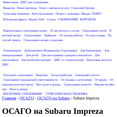
Инвестиции
ДМС для сотрудников
ПОЛЕЗНАЯ ИНФОРМАЦИЯ
Вакансии
Наши партнеры
Агент с выездом на дом
Страховой брокер
Страховые компании
Автострахование
Оплата с помощью «Яндекс СПЛИТ»
Публичная оферта «Яндекс Пэй»
Статьи
О КОМПАНИИ
КОНТАКТЫ
СТРАХОВАНИЕ ЖИЗНИ
Накопительное страхование жизни
От несчастного случая
Страхование детей
В
детский лагерь
Спортсменам
Дайверам
От потери работы
От укуса клеща
На
случай смерти
Страхование жизни и здоровья
ДМС
Телемедицина
Добровольное Медицинское Страхование
Для беременных
Для
новорожденных
Для детей
Для иностранных граждан и мигрантов
Для
пенсионеров
Для детей иностранцев
ДМС со стоматологией
Налоговые льготы в
ДМС
СТРАХОВАНИЕ ИМУЩЕСТВА
Титульное страхование
Квартира
Загородный дом
Земельный участок
Страхование гражданской ответственности
От пожара и затопления
От кражи
От
террористических актов
При сдаче в аренду
Страхование ремонта
Имущество физ
лиц
Яхты и катера
ИПОТЕЧНОЕ СТРАХОВАНИЕ
ТУРИСТИЧЕСКАЯ СТРАХОВКА
Главная
›
ОСАГО
›
ОСАГО на Subaru
›
Subaru Impreza
ОСАГО на Subaru Impreza