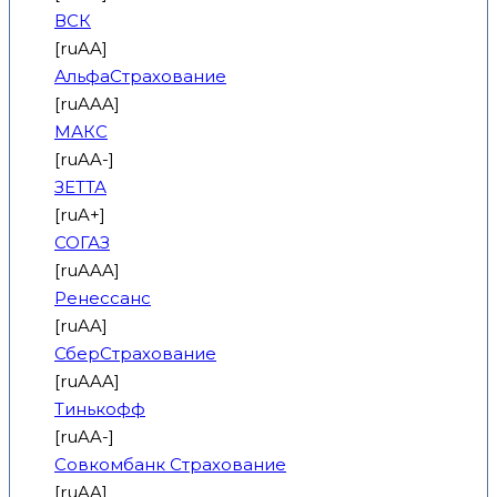
ВСК
[ruAA]
АльфаСтрахование
[ruAAA]
МАКС
[ruAA-]
ЗЕТТА
[ruA+]
СОГАЗ
[ruAAA]
Ренессанс
[ruAA]
СберСтрахование
[ruAAA]
Тинькофф
[ruAA-]
Совкомбанк Страхование
[ruAA]