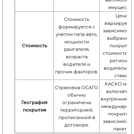
имущества
Цена
Стоимость
варьируется
формируется с
зависимости
учетом типа авто,
выбранног
мощности
Стоимость
покрытия,
двигателя,
стоимости ав
возраста
региона и
водителя и
водительск
прочих факторов.
стажа.
КАСКО мож
Страховка ОСАГО
включать к
обычно
внутренние, т
География
ограничена
международ
покрытия
территорией,
покрытия 
прописанной в
зависимости
договоре.
пакета.