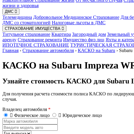
Накопительное страхование жизни
От несчастного случая
Стра
жизни и здоровья
ДМС
Телемедицина
Добровольное Медицинское Страхование
Для б
ДМС со стоматологией
Налоговые льготы в ДМС
СТРАХОВАНИЕ ИМУЩЕСТВА
Титульное страхование
Квартира
Загородный дом
Земельный у
аренду
Страхование ремонта
Имущество физ лиц
Яхты и катер
ИПОТЕЧНОЕ СТРАХОВАНИЕ
ТУРИСТИЧЕСКАЯ СТРАХО
Главная
›
Страхование автомобиля
›
КАСКО на Subaru
›
Subaru
КАСКО на Subaru Impreza 
Узнайте стоимость КАСКО для Subaru
Для получения расчета стоимости полиса КАСКО по лидирующ
случая.
Владелец автомобиля
*
Физическое лицо
Юридическое лицо
Марка
автомобиля
Введите
модель
Год