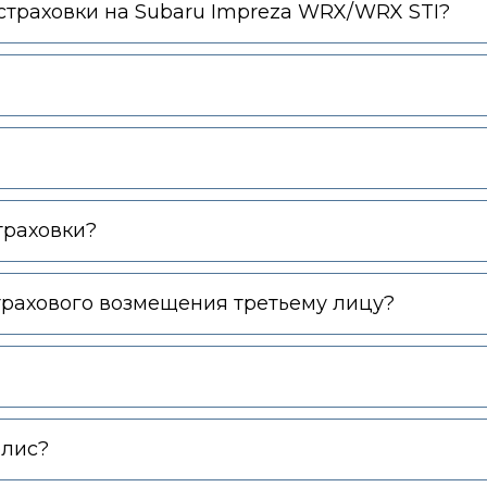
траховки на Subaru Impreza WRX/WRX STI?
траховки?
трахового возмещения третьему лицу?
олис?