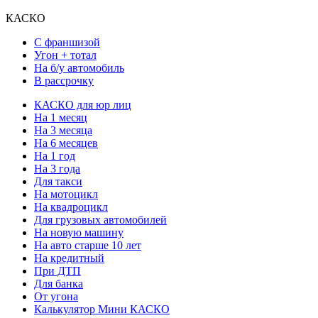
КАСКО
С франшизой
Угон + тотал
На б/у автомобиль
В рассрочку
КАСКО для юр лиц
На 1 месяц
На 3 месяца
На 6 месяцев
На 1 год
На 3 года
Для такси
На мотоцикл
На квадроцикл
Для грузовых автомобилей
На новую машину
На авто старше 10 лет
На кредитный
При ДТП
Для банка
От угона
Калькулятор Мини КАСКО