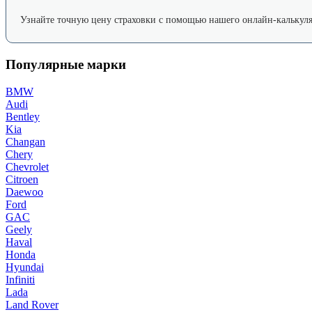
Узнайте точную цену страховки с помощью нашего онлайн-калькуля
Популярные марки
BMW
Audi
Bentley
Kia
Changan
Chery
Chevrolet
Citroen
Daewoo
Ford
GAC
Geely
Haval
Honda
Hyundai
Infiniti
Lada
Land Rover