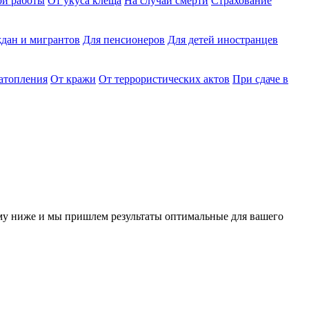
ри работы
От укуса клеща
На случай смерти
Страхование
дан и мигрантов
Для пенсионеров
Для детей иностранцев
затопления
От кражи
От террористических актов
При сдаче в
у ниже и мы пришлем результаты оптимальные для вашего