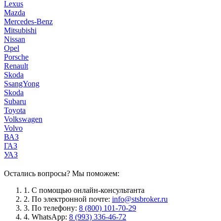
Lexus
Mazda
Mercedes-Benz
Mitsubishi
Nissan
Opel
Porsche
Renault
Skoda
SsangYong
Skoda
Subaru
Toyota
Volkswagen
Volvo
ВАЗ
ГАЗ
УАЗ
Остались вопросы? Мы поможем:
1.
С помощью онлайн-консультанта
2.
По электронной почте:
info@stsbroker.ru
3.
По телефону:
8 (800) 101-70-29
4.
WhatsApp:
8 (993) 336-46-72