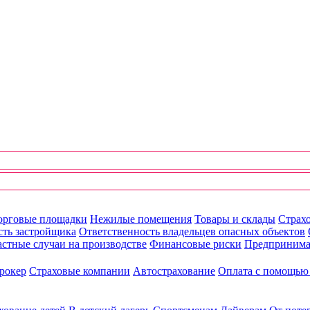
орговые площадки
Нежилые помещения
Товары и склады
Страхо
сть застройщика
Ответственность владельцев опасных объектов
стные случаи на производстве
Финансовые риски
Предпринима
рокер
Страховые компании
Автострахование
Оплата с помощь