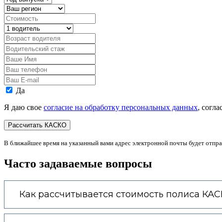
авто
выпуска
Регион
Стоимость,
руб.
Водитель
Возраст
водителя
Водительский
стаж
Ваше
Имя
Ваш
телефон
Ваш
E-
Персональные
Да
mail
данные
Я даю свое
согласие на обработку персональных данных
, согл
В ближайшее время на указанный вами адрес электронной почты будет отпр
Часто задаваемые вопросы
Как рассчитывается стоимость полиса КА