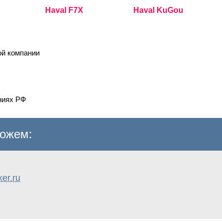
Haval F7X
Haval KuGou
ой компании
ниях РФ
ожем:
er.ru