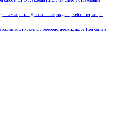
ри работы
От укуса клеща
На случай смерти
Страхование
дан и мигрантов
Для пенсионеров
Для детей иностранцев
затопления
От кражи
От террористических актов
При сдаче в