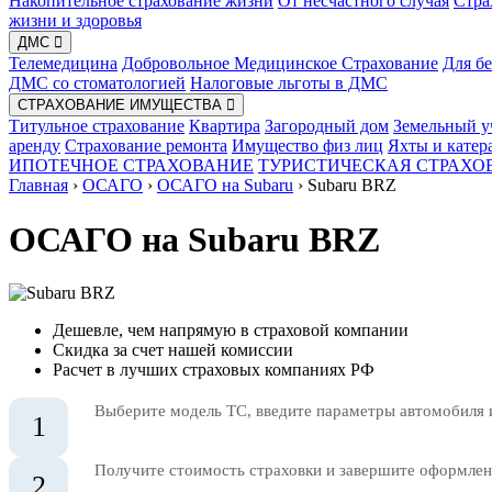
Накопительное страхование жизни
От несчастного случая
Стра
жизни и здоровья
ДМС
Телемедицина
Добровольное Медицинское Страхование
Для б
ДМС со стоматологией
Налоговые льготы в ДМС
СТРАХОВАНИЕ ИМУЩЕСТВА
Титульное страхование
Квартира
Загородный дом
Земельный у
аренду
Страхование ремонта
Имущество физ лиц
Яхты и катер
ИПОТЕЧНОЕ СТРАХОВАНИЕ
ТУРИСТИЧЕСКАЯ СТРАХО
Главная
›
ОСАГО
›
ОСАГО на Subaru
›
Subaru BRZ
ОСАГО на Subaru BRZ
Дешевле, чем напрямую в страховой компании
Скидка за счет нашей комиссии
Расчет в лучших страховых компаниях РФ
Выберите модель ТС, введите параметры автомобиля 
1
Получите стоимость страховки и завершите оформлени
2