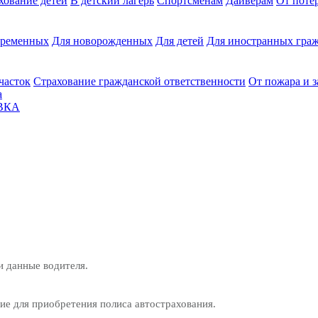
хование детей
В детский лагерь
Спортсменам
Дайверам
От поте
еременных
Для новорожденных
Для детей
Для иностранных граж
часток
Страхование гражданской ответственности
От пожара и 
а
ВКА
и данные водителя.
е для приобретения полиса автострахования.