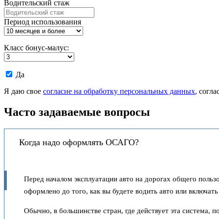
Водительский стаж
Период использования
Класс бонус-малус:
Даю
Да
согласие
на
Я даю свое
согласие на обработку персональных данных
, согл
обработку
моих
Часто задаваемые вопросы
персональных
данных.
Когда надо оформлять ОСАГО?
Перед началом эксплуатации авто на дорогах общего польз
оформлено до того, как вы будете водить авто или включать
Обычно, в большинстве стран, где действует эта система,