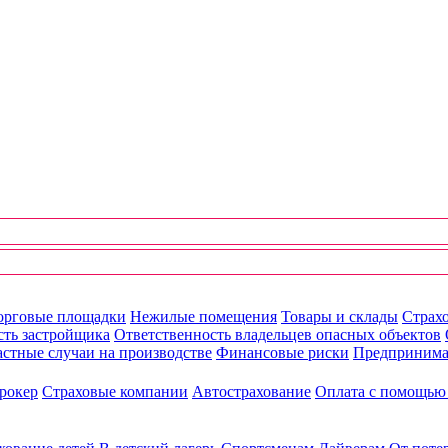
орговые площадки
Нежилые помещения
Товары и склады
Страхо
сть застройщика
Ответственность владельцев опасных объектов
стные случаи на производстве
Финансовые риски
Предпринима
рокер
Страховые компании
Автострахование
Оплата с помощь