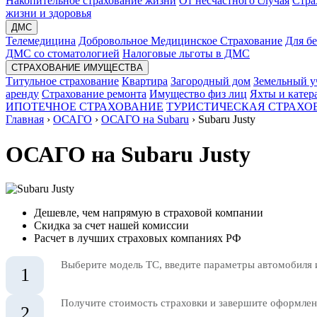
Накопительное страхование жизни
От несчастного случая
Стра
жизни и здоровья
ДМС
Телемедицина
Добровольное Медицинское Страхование
Для б
ДМС со стоматологией
Налоговые льготы в ДМС
СТРАХОВАНИЕ ИМУЩЕСТВА
Титульное страхование
Квартира
Загородный дом
Земельный у
аренду
Страхование ремонта
Имущество физ лиц
Яхты и катер
ИПОТЕЧНОЕ СТРАХОВАНИЕ
ТУРИСТИЧЕСКАЯ СТРАХО
Главная
›
ОСАГО
›
ОСАГО на Subaru
›
Subaru Justy
ОСАГО на Subaru Justy
Дешевле, чем напрямую в страховой компании
Скидка за счет нашей комиссии
Расчет в лучших страховых компаниях РФ
Выберите модель ТС, введите параметры автомобиля 
1
Получите стоимость страховки и завершите оформлени
2