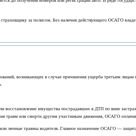
ется до получения номеров или регистрации авто. В ряде государс
к страховщику за полисом. Без наличия действующего ОСАГО влад
ований, возникающих в случае причинения ущерба третьим лицам в
.
ли восстановление имущества пострадавших в ДТП по вине застрах
ния травм или смерти другим участникам движения, ОСАГО оплачи
или личные травмы водителя. Главное назначение ОСАГО — защита 