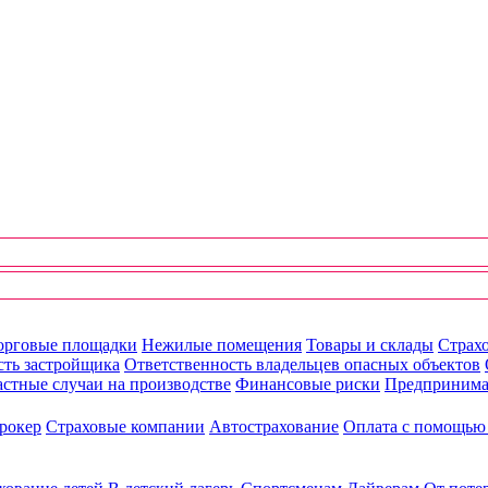
орговые площадки
Нежилые помещения
Товары и склады
Страхо
сть застройщика
Ответственность владельцев опасных объектов
стные случаи на производстве
Финансовые риски
Предпринима
рокер
Страховые компании
Автострахование
Оплата с помощь