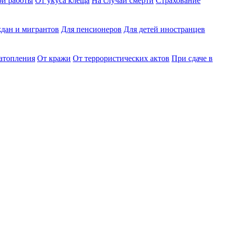
ри работы
От укуса клеща
На случай смерти
Страхование
дан и мигрантов
Для пенсионеров
Для детей иностранцев
затопления
От кражи
От террористических актов
При сдаче в