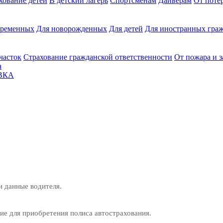
хование детей
В детский лагерь
Спортсменам
Дайверам
От поте
еременных
Для новорожденных
Для детей
Для иностранных граж
часток
Страхование гражданской ответственности
От пожара и 
а
ВКА
и данные водителя.
е для приобретения полиса автострахования.