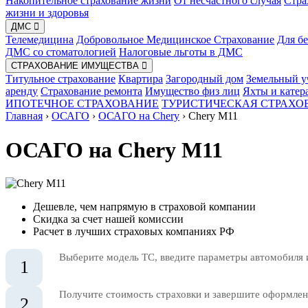
Накопительное страхование жизни
От несчастного случая
Стра
жизни и здоровья
ДМС
Телемедицина
Добровольное Медицинское Страхование
Для б
ДМС со стоматологией
Налоговые льготы в ДМС
СТРАХОВАНИЕ ИМУЩЕСТВА
Титульное страхование
Квартира
Загородный дом
Земельный у
аренду
Страхование ремонта
Имущество физ лиц
Яхты и катер
ИПОТЕЧНОЕ СТРАХОВАНИЕ
ТУРИСТИЧЕСКАЯ СТРАХО
Главная
›
ОСАГО
›
ОСАГО на Chery
›
Chery M11
ОСАГО на Chery M11
Дешевле, чем напрямую в страховой компании
Скидка за счет нашей комиссии
Расчет в лучших страховых компаниях РФ
Выберите модель ТС, введите параметры автомобиля 
1
Получите стоимость страховки и завершите оформлени
2