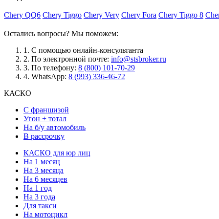
Chery QQ6
Chery Tiggo
Chery Very
Chery Fora
Chery Tiggo 8
Che
Остались вопросы? Мы поможем:
1.
С помощью онлайн-консультанта
2.
По электронной почте:
info@stsbroker.ru
3.
По телефону:
8 (800) 101-70-29
4.
WhatsApp:
8 (993) 336-46-72
КАСКО
С франшизой
Угон + тотал
На б/у автомобиль
В рассрочку
КАСКО для юр лиц
На 1 месяц
На 3 месяца
На 6 месяцев
На 1 год
На 3 года
Для такси
На мотоцикл