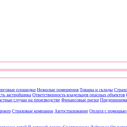
орговые площадки
Нежилые помещения
Товары и склады
Страхо
сть застройщика
Ответственность владельцев опасных объектов
стные случаи на производстве
Финансовые риски
Предпринима
рокер
Страховые компании
Автострахование
Оплата с помощь