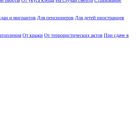
ри работы
От укуса клеща
На случай смерти
Страхование
дан и мигрантов
Для пенсионеров
Для детей иностранцев
затопления
От кражи
От террористических актов
При сдаче в