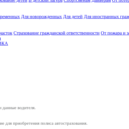
хование детей
В детский лагерь
Спортсменам
Дайверам
От поте
еременных
Для новорожденных
Для детей
Для иностранных граж
часток
Страхование гражданской ответственности
От пожара и 
а
ВКА
и данные водителя.
е для приобретения полиса автострахования.