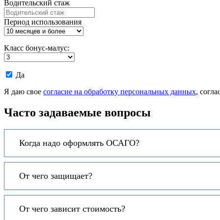
Водительский стаж
Период использования
Класс бонус-малус:
Даю
Да
согласие
на
Я даю свое
согласие на обработку персональных данных
, согл
обработку
моих
Часто задаваемые вопросы
персональных
данных.
Когда надо оформлять ОСАГО?
От чего защищает?
От чего зависит стоимость?