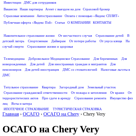
Инвестиции
ДМС для сотрудников
ПОЛЕЗНАЯ ИНФОРМАЦИЯ
Вакансии
Наши партнеры
Агент с выездом на дом
Страховой брокер
Страховые компании
Автострахование
Оплата с помощью «Яндекс СПЛИТ»
Публичная оферта «Яндекс Пэй»
Статьи
О КОМПАНИИ
КОНТАКТЫ
СТРАХОВАНИЕ ЖИЗНИ
Накопительное страхование жизни
От несчастного случая
Страхование детей
В
детский лагерь
Спортсменам
Дайверам
От потери работы
От укуса клеща
На
случай смерти
Страхование жизни и здоровья
ДМС
Телемедицина
Добровольное Медицинское Страхование
Для беременных
Для
новорожденных
Для детей
Для иностранных граждан и мигрантов
Для
пенсионеров
Для детей иностранцев
ДМС со стоматологией
Налоговые льготы в
ДМС
СТРАХОВАНИЕ ИМУЩЕСТВА
Титульное страхование
Квартира
Загородный дом
Земельный участок
Страхование гражданской ответственности
От пожара и затопления
От кражи
От
террористических актов
При сдаче в аренду
Страхование ремонта
Имущество физ
лиц
Яхты и катера
ИПОТЕЧНОЕ СТРАХОВАНИЕ
ТУРИСТИЧЕСКАЯ СТРАХОВКА
Главная
›
ОСАГО
›
ОСАГО на Chery
›
Chery Very
ОСАГО на Chery Very