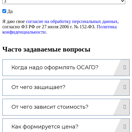
Даю
Да
согласие
Я даю свое
согласие на обработку персональных данных
,
на
согласно ФЗ РФ от 27 июля 2006 г. № 152-ФЗ.
Политика
обработку
конфиденциальности
.
моих
персональных
данных.
Часто задаваемые вопросы
Когда надо оформлять ОСАГО?
От чего защищает?
От чего зависит стоимость?
Как формируется цена?