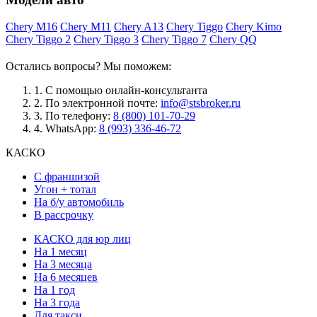
Chery M16
Chery M11
Chery A13
Chery Tiggo
Chery Kimo
Chery Tiggo 2
Chery Tiggo 3
Chery Tiggo 7
Chery QQ
Остались вопросы? Мы поможем:
1.
С помощью онлайн-консультанта
2.
По электронной почте:
info@stsbroker.ru
3.
По телефону:
8 (800) 101-70-29
4.
WhatsApp:
8 (993) 336-46-72
КАСКО
С франшизой
Угон + тотал
На б/у автомобиль
В рассрочку
КАСКО для юр лиц
На 1 месяц
На 3 месяца
На 6 месяцев
На 1 год
На 3 года
Для такси