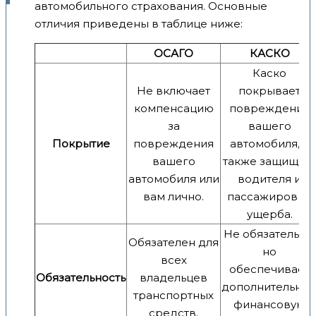
автомобильного страхования. Основные
отличия приведены в таблице ниже:
ОСАГО
КАСКО
Каско
Не включает
покрывает
компенсацию
повреждения
за
вашего
Покрытие
повреждения
автомобиля, а
вашего
также защищае
автомобиля или
водителя и
вам лично.
пассажиров от
ущерба.
Не обязательно,
Обязателен для
но
всех
обеспечивает
Обязательность
владельцев
дополнительну
транспортных
финансовую
средств.