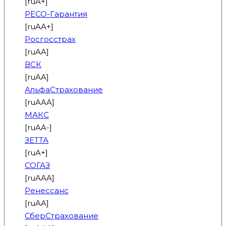
[ruA+]
РЕСО-Гарантия
[ruAA+]
Росгосстрах
[ruAA]
ВСК
[ruAA]
АльфаСтрахование
[ruAAA]
МАКС
[ruAA-]
ЗЕТТА
[ruA+]
СОГАЗ
[ruAAA]
Ренессанс
[ruAA]
СберСтрахование