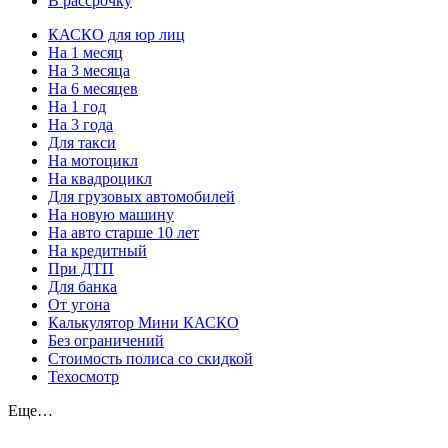
В рассрочку
КАСКО для юр лиц
На 1 месяц
На 3 месяца
На 6 месяцев
На 1 год
На 3 года
Для такси
На мотоцикл
На квадроцикл
Для грузовых автомобилей
На новую машину
На авто старше 10 лет
На кредитный
При ДТП
Для банка
От угона
Калькулятор Мини КАСКО
Без ограничений
Стоимость полиса со скидкой
Техосмотр
Еще…