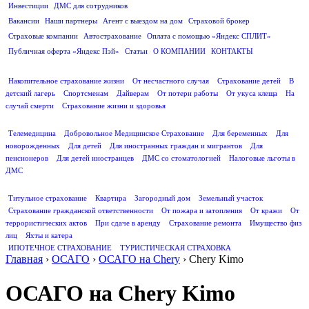
Инвестиции
ДМС для сотрудников
ПОЛЕЗНАЯ ИНФОРМАЦИЯ
Вакансии
Наши партнеры
Агент с выездом на дом
Страховой брокер
Страховые компании
Автострахование
Оплата с помощью «Яндекс СПЛИТ»
Публичная оферта «Яндекс Пэй»
Статьи
О КОМПАНИИ
КОНТАКТЫ
СТРАХОВАНИЕ ЖИЗНИ
Накопительное страхование жизни
От несчастного случая
Страхование детей
В
детский лагерь
Спортсменам
Дайверам
От потери работы
От укуса клеща
На
случай смерти
Страхование жизни и здоровья
ДМС
Телемедицина
Добровольное Медицинское Страхование
Для беременных
Для
новорожденных
Для детей
Для иностранных граждан и мигрантов
Для
пенсионеров
Для детей иностранцев
ДМС со стоматологией
Налоговые льготы в
ДМС
СТРАХОВАНИЕ ИМУЩЕСТВА
Титульное страхование
Квартира
Загородный дом
Земельный участок
Страхование гражданской ответственности
От пожара и затопления
От кражи
От
террористических актов
При сдаче в аренду
Страхование ремонта
Имущество физ
лиц
Яхты и катера
ИПОТЕЧНОЕ СТРАХОВАНИЕ
ТУРИСТИЧЕСКАЯ СТРАХОВКА
Главная
›
ОСАГО
›
ОСАГО на Chery
›
Chery Kimo
ОСАГО на Chery Kimo