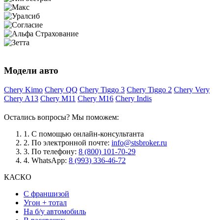
Модели авто
Chery Kimo
Chery QQ
Chery Tiggo 3
Chery Tiggo 2
Chery Very
Chery A13
Chery M11
Chery M16
Chery Indis
Остались вопросы? Мы поможем:
1.
С помощью онлайн-консультанта
2.
По электронной почте:
info@stsbroker.ru
3.
По телефону:
8 (800) 101-70-29
4.
WhatsApp:
8 (993) 336-46-72
КАСКО
С франшизой
Угон + тотал
На б/у автомобиль