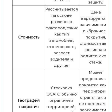
защиту.
Рассчитывается
Цена
на основе
варьируется в
различных
зависимости от
факторов, таких
выбранного
как тип
Стоимость
покрытия,
автомобиля,
стоимости авто,
его мощность,
региона и
возраст
водительского
водителя и
стажа.
другие.
Может
предоставлять
покрытие как н
Страховка
территории
ОСАГО обычно
страны, так и за
География
ограничена
ее пределами, 
покрытия
территорией,
зависимости от