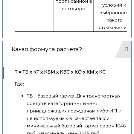
прописанной в
условий и
договоре.
выбранного
пакета
страхования.
Какая формула расчета?
Т = ТБ x КТ x КБМ x КВС x КО x КМ x КС
Где:
ТБ
– базовый тариф. Для транспортных
средств категорий «В» и «ВЕ»,
принадлежащих гражданам либо ИП и
не используемых в качестве такси,
минимальный базовый тариф равен 1646
руб., максимальный – 7535 руб.