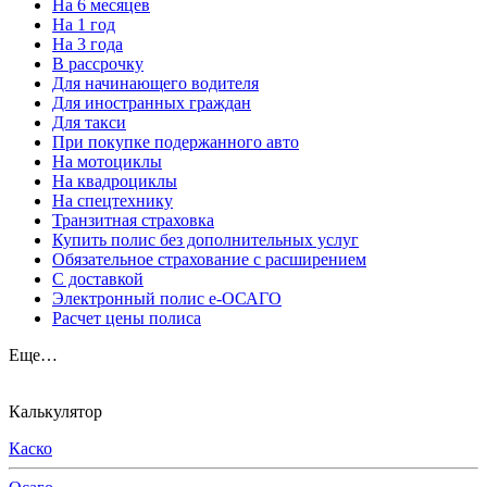
На 6 месяцев
На 1 год
На 3 года
В рассрочку
Для начинающего водителя
Для иностранных граждан
Для такси
При покупке подержанного авто
На мотоциклы
На квадроциклы
На спецтехнику
Транзитная страховка
Купить полис без дополнительных услуг
Обязательное страхование с расширением
С доставкой
Электронный полис е-ОСАГО
Расчет цены полиса
Еще…
Калькулятор
Каско