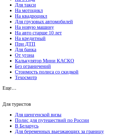
Для такси
На мотоцикл
На квадроцикл
Для грузовых автомобилей
На новую машину
На авто старше 10 лет
На кредитный
При ДТП
Для банка
От угона
Калькулятор Мини КАСКО
Без ограничений
Стоимость полиса со скидкой
Техосмотр
Еще…
Для туристов
Для шенгенской визы
Полис для путешествий по России
В Беларусь
Для беременных выезжающих за границу