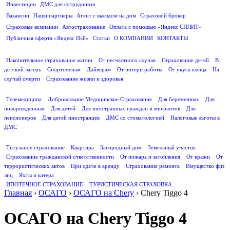
Инвестиции
ДМС для сотрудников
ПОЛЕЗНАЯ ИНФОРМАЦИЯ
Вакансии
Наши партнеры
Агент с выездом на дом
Страховой брокер
Страховые компании
Автострахование
Оплата с помощью «Яндекс СПЛИТ»
Публичная оферта «Яндекс Пэй»
Статьи
О КОМПАНИИ
КОНТАКТЫ
СТРАХОВАНИЕ ЖИЗНИ
Накопительное страхование жизни
От несчастного случая
Страхование детей
В
детский лагерь
Спортсменам
Дайверам
От потери работы
От укуса клеща
На
случай смерти
Страхование жизни и здоровья
ДМС
Телемедицина
Добровольное Медицинское Страхование
Для беременных
Для
новорожденных
Для детей
Для иностранных граждан и мигрантов
Для
пенсионеров
Для детей иностранцев
ДМС со стоматологией
Налоговые льготы в
ДМС
СТРАХОВАНИЕ ИМУЩЕСТВА
Титульное страхование
Квартира
Загородный дом
Земельный участок
Страхование гражданской ответственности
От пожара и затопления
От кражи
От
террористических актов
При сдаче в аренду
Страхование ремонта
Имущество физ
лиц
Яхты и катера
ИПОТЕЧНОЕ СТРАХОВАНИЕ
ТУРИСТИЧЕСКАЯ СТРАХОВКА
Главная
›
ОСАГО
›
ОСАГО на Chery
›
Chery Tiggo 4
ОСАГО на Chery Tiggo 4