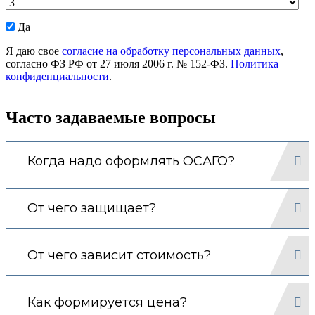
Даю
Да
согласие
Я даю свое
согласие на обработку персональных данных
,
на
согласно ФЗ РФ от 27 июля 2006 г. № 152-ФЗ.
Политика
обработку
конфиденциальности
.
моих
персональных
данных.
Часто задаваемые вопросы
Когда надо оформлять ОСАГО?
От чего защищает?
От чего зависит стоимость?
Как формируется цена?