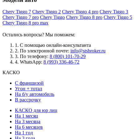
Chery Tiggo 7
Chery Tiggo 2
Chery Tiggo 4 pro
Chery Tiggo 3
Chery Tiggo 7 pro
Chery Tiggo
Chery Tiggo 8 pro
Chery Tiggo 5
Chery Tiggo 8 pro max
Остались вопросы? Мы поможем:
1.
С помощью онлайн-консультанта
2.
По электронной почте:
info@stsbroker.ru
3.
По телефону:
8 (800) 101-70-29
4.
WhatsApp:
8 (993) 336-46-72
КАСКО
С франшизой
Угон + тотал
На б/у автомобиль
В рассрочку
КАСКО для юр лиц
На 1 месяц
На 3 месяца
На 6 месяцев
На 1 год
На 3 года