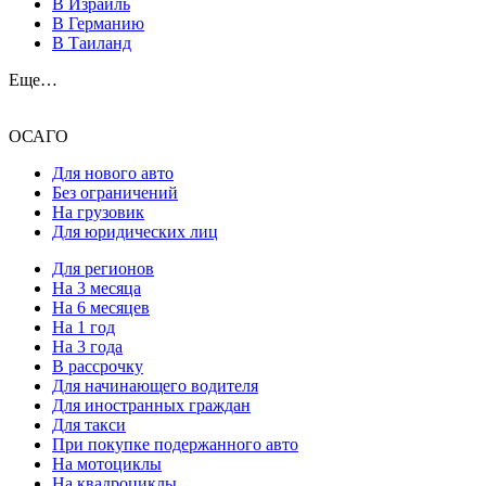
В Израиль
В Германию
В Таиланд
Еще…
ОСАГО
Для нового авто
Без ограничений
На грузовик
Для юридических лиц
Для регионов
На 3 месяца
На 6 месяцев
На 1 год
На 3 года
В рассрочку
Для начинающего водителя
Для иностранных граждан
Для такси
При покупке подержанного авто
На мотоциклы
На квадроциклы