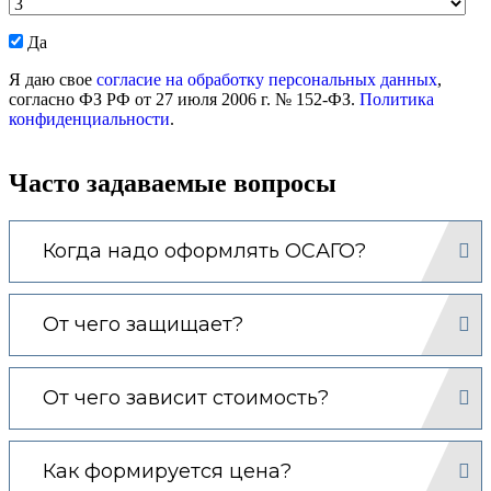
Даю
Да
согласие
Я даю свое
согласие на обработку персональных данных
,
на
согласно ФЗ РФ от 27 июля 2006 г. № 152-ФЗ.
Политика
обработку
конфиденциальности
.
моих
персональных
данных.
Часто задаваемые вопросы
Когда надо оформлять ОСАГО?
От чего защищает?
От чего зависит стоимость?
Как формируется цена?