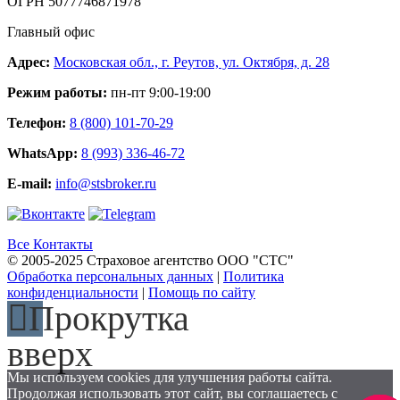
ОГРН 5077746871978
Главный офис
Адрес:
Московская обл., г. Реутов, ул. Октября, д. 28
Режим работы:
пн-пт 9:00-19:00
Телефон:
8 (800) 101-70-29
WhatsApp:
8 (993) 336-46-72
E-mail:
info@stsbroker.ru
Все Контакты
© 2005-2025 Страховое агентство ООО "СТС"
Обработка персональных данных
|
Политика
конфиденциальности
|
Помощь по сайту
Прокрутка
вверх
Мы используем cookies для улучшения работы сайта.
Продолжая использовать этот сайт, вы соглашаетесь с