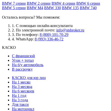
BMW 7 серии
BMW 2 серии
BMW 4 серии
BMW 6 серии
BMW 5 серии
BMW M4
BMW 330
BMW 135
BMW 740
Остались вопросы? Мы поможем:
1.
С помощью онлайн-консультанта
2.
По электронной почте:
info@stsbroker.ru
3.
По телефону:
8 (800) 101-70-29
4.
WhatsApp:
8 (993) 336-46-72
КАСКО
С франшизой
Угон + тотал
На б/у автомобиль
В рассрочку
КАСКО для юр лиц
На 1 месяц
На 3 месяца
На 6 месяцев
На 1 год
На 3 года
Для такси
На мотоцикл