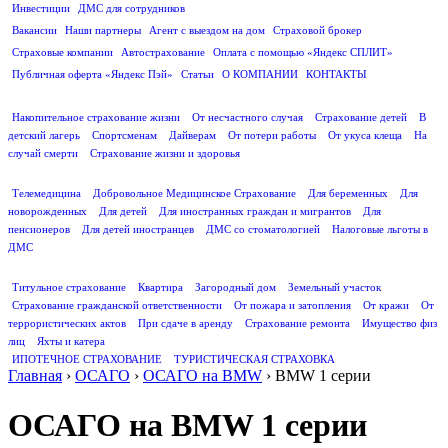
Инвестиции
ДМС для сотрудников
ПОЛЕЗНАЯ ИНФОРМАЦИЯ
Вакансии
Наши партнеры
Агент с выездом на дом
Страховой брокер
Страховые компании
Автострахование
Оплата с помощью «Яндекс СПЛИТ»
Публичная оферта «Яндекс Пэй»
Статьи
О КОМПАНИИ
КОНТАКТЫ
СТРАХОВАНИЕ ЖИЗНИ
Накопительное страхование жизни
От несчастного случая
Страхование детей
В
детский лагерь
Спортсменам
Дайверам
От потери работы
От укуса клеща
На
случай смерти
Страхование жизни и здоровья
ДМС
Телемедицина
Добровольное Медицинское Страхование
Для беременных
Для
новорожденных
Для детей
Для иностранных граждан и мигрантов
Для
пенсионеров
Для детей иностранцев
ДМС со стоматологией
Налоговые льготы в
ДМС
СТРАХОВАНИЕ ИМУЩЕСТВА
Титульное страхование
Квартира
Загородный дом
Земельный участок
Страхование гражданской ответственности
От пожара и затопления
От кражи
От
террористических актов
При сдаче в аренду
Страхование ремонта
Имущество физ
лиц
Яхты и катера
ИПОТЕЧНОЕ СТРАХОВАНИЕ
ТУРИСТИЧЕСКАЯ СТРАХОВКА
Главная
›
ОСАГО
›
ОСАГО на BMW
›
BMW 1 серии
ОСАГО на BMW 1 серии