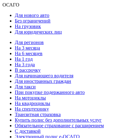
ОСАГО
Для нового авто
Без ограничений
На грузовик
Для юридических лиц
Для регионов
На 3 месяца
На 6 месяцев
На 1 год
На 3 года
В рассрочку
Для начинающего водителя
Для иностранных граждан
Для такси
При покупке подержанного авто
На мотоциклы
На квадроциклы
На спецтехнику
Транзитная страховка
Купить полис без дополнительных услуг
Обязательное страхование с расширением
С доставкой
Электронный полис е-ОСАГО