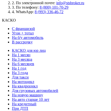
2.
По электронной почте:
info@stsbroker.ru
3.
По телефону:
8 (800) 101-70-29
4.
WhatsApp:
8 (993) 336-46-72
КАСКО
С франшизой
Угон + тотал
На б/у автомобиль
В рассрочку
КАСКО для юр лиц
На 1 месяц
На 3 месяца
На 6 месяцев
На 1 год
На 3 года
Для такси
На мотоцикл
На квадроцикл
Для грузовых автомобилей
На новую машину
На авто старше 10 лет
На кредитный
При ДТП