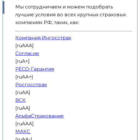
Мы сотрудничаем и можем подобрать
лучшие условия во всех крупных страховых
компаниях РФ, таких, как:
Компания Ингосстрах
[ruAAA]
Согласие
[ruA+]
РЕСО-Гарантия
[ruAA+]
Росгосстрах
[ruAA]
ВСК
[ruAA]
АльфаСтрахование
[ruAAA]
МАКС
[ruAA-]