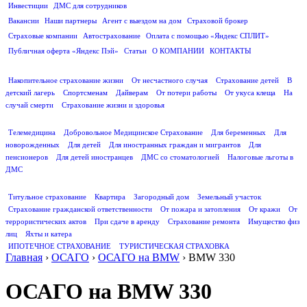
Инвестиции
ДМС для сотрудников
ПОЛЕЗНАЯ ИНФОРМАЦИЯ
Вакансии
Наши партнеры
Агент с выездом на дом
Страховой брокер
Страховые компании
Автострахование
Оплата с помощью «Яндекс СПЛИТ»
Публичная оферта «Яндекс Пэй»
Статьи
О КОМПАНИИ
КОНТАКТЫ
СТРАХОВАНИЕ ЖИЗНИ
Накопительное страхование жизни
От несчастного случая
Страхование детей
В
детский лагерь
Спортсменам
Дайверам
От потери работы
От укуса клеща
На
случай смерти
Страхование жизни и здоровья
ДМС
Телемедицина
Добровольное Медицинское Страхование
Для беременных
Для
новорожденных
Для детей
Для иностранных граждан и мигрантов
Для
пенсионеров
Для детей иностранцев
ДМС со стоматологией
Налоговые льготы в
ДМС
СТРАХОВАНИЕ ИМУЩЕСТВА
Титульное страхование
Квартира
Загородный дом
Земельный участок
Страхование гражданской ответственности
От пожара и затопления
От кражи
От
террористических актов
При сдаче в аренду
Страхование ремонта
Имущество физ
лиц
Яхты и катера
ИПОТЕЧНОЕ СТРАХОВАНИЕ
ТУРИСТИЧЕСКАЯ СТРАХОВКА
Главная
›
ОСАГО
›
ОСАГО на BMW
›
BMW 330
ОСАГО на BMW 330