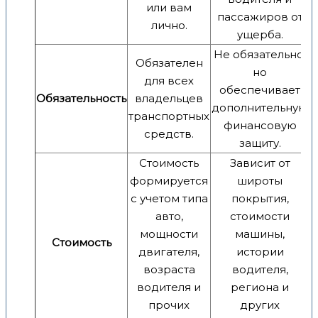
или вам
пассажиров от
лично.
ущерба.
Не обязательно,
Обязателен
но
для всех
обеспечивает
Обязательность
владельцев
дополнительную
транспортных
финансовую
средств.
защиту.
Стоимость
Зависит от
формируется
широты
с учетом типа
покрытия,
авто,
стоимости
мощности
машины,
Стоимость
двигателя,
истории
возраста
водителя,
водителя и
региона и
прочих
других