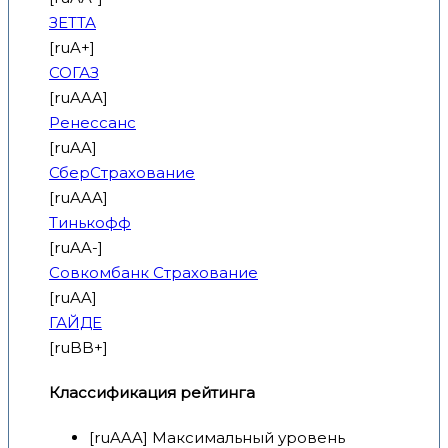
ЗЕТТА
[ruA+]
СОГАЗ
[ruAAA]
Ренессанс
[ruAA]
СберСтрахование
[ruAAA]
Тинькофф
[ruAA-]
Совкомбанк Страхование
[ruAA]
ГАЙДЕ
[ruBB+]
Классификация рейтинга
[ruAAA] Максимальный уровень