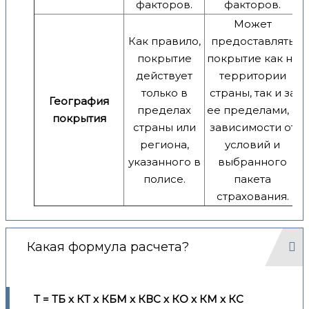
факторов.
факторов.
Может
Как правило,
предоставлять
покрытие
покрытие как на
действует
территории
только в
страны, так и за
География
пределах
ее пределами, в
покрытия
страны или
зависимости от
региона,
условий и
указанного в
выбранного
полисе.
пакета
страхования.
Какая формула расчета?
Т = ТБ x КТ x КБМ x КВС x КО x КМ x КС