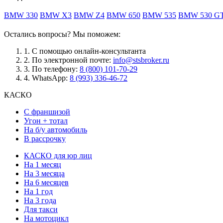
BMW 330
BMW X3
BMW Z4
BMW 650
BMW 535
BMW 530 G
Остались вопросы? Мы поможем:
1.
С помощью онлайн-консультанта
2.
По электронной почте:
info@stsbroker.ru
3.
По телефону:
8 (800) 101-70-29
4.
WhatsApp:
8 (993) 336-46-72
КАСКО
С франшизой
Угон + тотал
На б/у автомобиль
В рассрочку
КАСКО для юр лиц
На 1 месяц
На 3 месяца
На 6 месяцев
На 1 год
На 3 года
Для такси
На мотоцикл