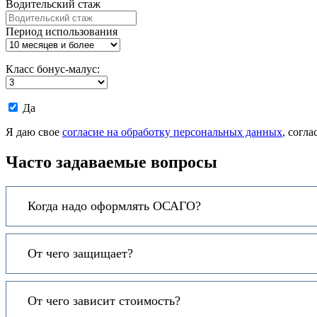
Водительский стаж
Период использования
Класс бонус-малус:
Даю
Да
согласие
на
Я даю свое
согласие на обработку персональных данных
, согл
обработку
моих
Часто задаваемые вопросы
персональных
данных.
Когда надо оформлять ОСАГО?
От чего защищает?
От чего зависит стоимость?