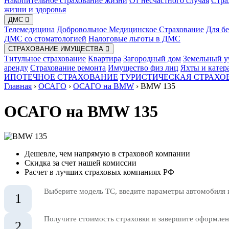
Накопительное страхование жизни
От несчастного случая
Стра
жизни и здоровья
ДМС
Телемедицина
Добровольное Медицинское Страхование
Для б
ДМС со стоматологией
Налоговые льготы в ДМС
СТРАХОВАНИЕ ИМУЩЕСТВА
Титульное страхование
Квартира
Загородный дом
Земельный у
аренду
Страхование ремонта
Имущество физ лиц
Яхты и катер
ИПОТЕЧНОЕ СТРАХОВАНИЕ
ТУРИСТИЧЕСКАЯ СТРАХО
Главная
›
ОСАГО
›
ОСАГО на BMW
›
BMW 135
ОСАГО на BMW 135
Дешевле, чем напрямую в страховой компании
Скидка за счет нашей комиссии
Расчет в лучших страховых компаниях РФ
Выберите модель ТС, введите параметры автомобиля 
1
Получите стоимость страховки и завершите оформлени
2