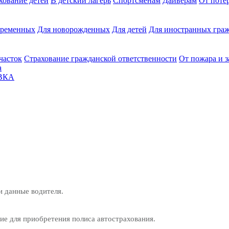
хование детей
В детский лагерь
Спортсменам
Дайверам
От поте
еременных
Для новорожденных
Для детей
Для иностранных граж
часток
Страхование гражданской ответственности
От пожара и 
а
ВКА
и данные водителя.
е для приобретения полиса автострахования.