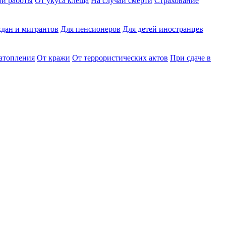
ри работы
От укуса клеща
На случай смерти
Страхование
дан и мигрантов
Для пенсионеров
Для детей иностранцев
затопления
От кражи
От террористических актов
При сдаче в