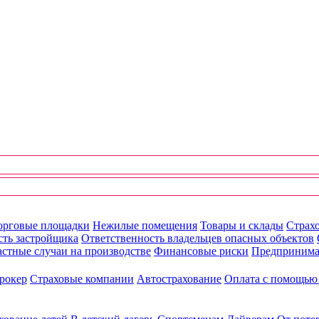
орговые площадки
Нежилые помещения
Товары и склады
Страхо
сть застройщика
Ответственность владельцев опасных объектов
стные случаи на производстве
Финансовые риски
Предпринима
рокер
Страховые компании
Автострахование
Оплата с помощь