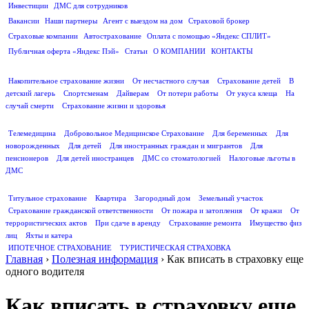
Инвестиции
ДМС для сотрудников
ПОЛЕЗНАЯ ИНФОРМАЦИЯ
Вакансии
Наши партнеры
Агент с выездом на дом
Страховой брокер
Страховые компании
Автострахование
Оплата с помощью «Яндекс СПЛИТ»
Публичная оферта «Яндекс Пэй»
Статьи
О КОМПАНИИ
КОНТАКТЫ
СТРАХОВАНИЕ ЖИЗНИ
Накопительное страхование жизни
От несчастного случая
Страхование детей
В
детский лагерь
Спортсменам
Дайверам
От потери работы
От укуса клеща
На
случай смерти
Страхование жизни и здоровья
ДМС
Телемедицина
Добровольное Медицинское Страхование
Для беременных
Для
новорожденных
Для детей
Для иностранных граждан и мигрантов
Для
пенсионеров
Для детей иностранцев
ДМС со стоматологией
Налоговые льготы в
ДМС
СТРАХОВАНИЕ ИМУЩЕСТВА
Титульное страхование
Квартира
Загородный дом
Земельный участок
Страхование гражданской ответственности
От пожара и затопления
От кражи
От
террористических актов
При сдаче в аренду
Страхование ремонта
Имущество физ
лиц
Яхты и катера
ИПОТЕЧНОЕ СТРАХОВАНИЕ
ТУРИСТИЧЕСКАЯ СТРАХОВКА
Главная
›
Полезная информация
›
Как вписать в страховку еще
одного водителя
Как вписать в страховку еще