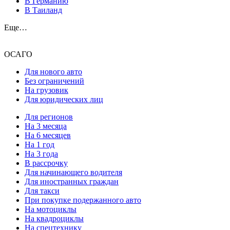
В Германию
В Таиланд
Еще…
ОСАГО
Для нового авто
Без ограничений
На грузовик
Для юридических лиц
Для регионов
На 3 месяца
На 6 месяцев
На 1 год
На 3 года
В рассрочку
Для начинающего водителя
Для иностранных граждан
Для такси
При покупке подержанного авто
На мотоциклы
На квадроциклы
На спецтехнику