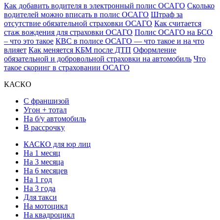
Как добавить водителя в электронный полис ОСАГО
Сколько
водителей можно вписать в полис ОСАГО
Штраф за
отсутствие обязательной страховки ОСАГО
Как считается
стаж вождения для страховки ОСАГО
Полис ОСАГО на БСО
– что это такое
КВС в полисе ОСАГО — что такое и на что
влияет
Как меняется КБМ после ДТП
Оформление
обязательной и добровольной страховки на автомобиль
Что
такое скоринг в страховании ОСАГО
КАСКО
С франшизой
Угон + тотал
На б/у автомобиль
В рассрочку
КАСКО для юр лиц
На 1 месяц
На 3 месяца
На 6 месяцев
На 1 год
На 3 года
Для такси
На мотоцикл
На квадроцикл