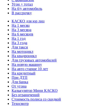
Угон + тотал
На б/у автомобиль
В рассрочку
КАСКО для юр лиц
На 1 месяц
На 3 месяца
На 6 месяцев
На 1 год
На 3 года
Для такси
На мотоцикл
На квадроцикл
Для грузовых автомобилей
На новую машину
На авто старше 10 лет
На кредитный
При ДТП
Для банка
От угона
Калькулятор Мини КАСКО
Без ограничений
Стоимость полиса со скидкой
Техосмотр