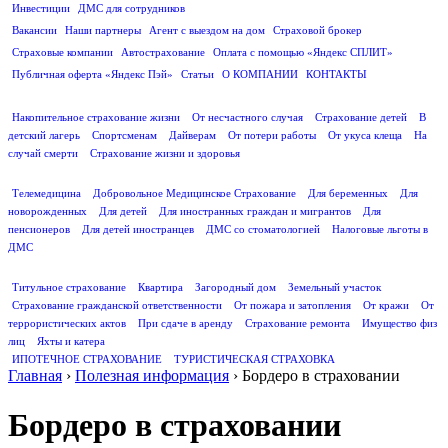
Инвестиции
ДМС для сотрудников
ПОЛЕЗНАЯ ИНФОРМАЦИЯ
Вакансии
Наши партнеры
Агент с выездом на дом
Страховой брокер
Страховые компании
Автострахование
Оплата с помощью «Яндекс СПЛИТ»
Публичная оферта «Яндекс Пэй»
Статьи
О КОМПАНИИ
КОНТАКТЫ
СТРАХОВАНИЕ ЖИЗНИ
Накопительное страхование жизни
От несчастного случая
Страхование детей
В
детский лагерь
Спортсменам
Дайверам
От потери работы
От укуса клеща
На
случай смерти
Страхование жизни и здоровья
ДМС
Телемедицина
Добровольное Медицинское Страхование
Для беременных
Для
новорожденных
Для детей
Для иностранных граждан и мигрантов
Для
пенсионеров
Для детей иностранцев
ДМС со стоматологией
Налоговые льготы в
ДМС
СТРАХОВАНИЕ ИМУЩЕСТВА
Титульное страхование
Квартира
Загородный дом
Земельный участок
Страхование гражданской ответственности
От пожара и затопления
От кражи
От
террористических актов
При сдаче в аренду
Страхование ремонта
Имущество физ
лиц
Яхты и катера
ИПОТЕЧНОЕ СТРАХОВАНИЕ
ТУРИСТИЧЕСКАЯ СТРАХОВКА
Главная
›
Полезная информация
›
Бордеро в страховании
Бордеро в страховании