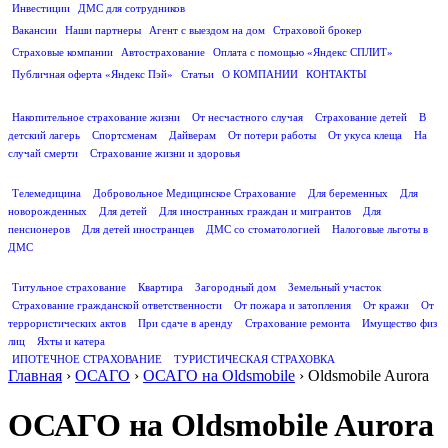
Инвестиции
ДМС для сотрудников
ПОЛЕЗНАЯ ИНФОРМАЦИЯ
Вакансии
Наши партнеры
Агент с выездом на дом
Страховой брокер
Страховые компании
Автострахование
Оплата с помощью «Яндекс СПЛИТ»
Публичная оферта «Яндекс Пэй»
Статьи
О КОМПАНИИ
КОНТАКТЫ
СТРАХОВАНИЕ ЖИЗНИ
Накопительное страхование жизни
От несчастного случая
Страхование детей
В
детский лагерь
Спортсменам
Дайверам
От потери работы
От укуса клеща
На
случай смерти
Страхование жизни и здоровья
ДМС
Телемедицина
Добровольное Медицинское Страхование
Для беременных
Для
новорожденных
Для детей
Для иностранных граждан и мигрантов
Для
пенсионеров
Для детей иностранцев
ДМС со стоматологией
Налоговые льготы в
ДМС
СТРАХОВАНИЕ ИМУЩЕСТВА
Титульное страхование
Квартира
Загородный дом
Земельный участок
Страхование гражданской ответственности
От пожара и затопления
От кражи
От
террористических актов
При сдаче в аренду
Страхование ремонта
Имущество физ
лиц
Яхты и катера
ИПОТЕЧНОЕ СТРАХОВАНИЕ
ТУРИСТИЧЕСКАЯ СТРАХОВКА
Главная
›
ОСАГО
›
ОСАГО на Oldsmobile
›
Oldsmobile Aurora
ОСАГО на Oldsmobile Aurora