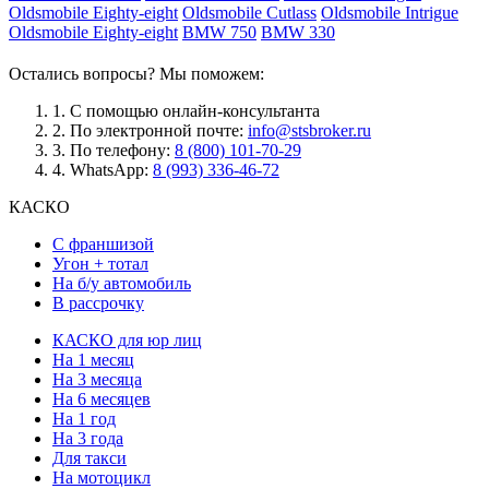
Oldsmobile Eighty-eight
Oldsmobile Cutlass
Oldsmobile Intrigue
Oldsmobile Eighty-eight
BMW 750
BMW 330
Остались вопросы? Мы поможем:
1.
С помощью онлайн-консультанта
2.
По электронной почте:
info@stsbroker.ru
3.
По телефону:
8 (800) 101-70-29
4.
WhatsApp:
8 (993) 336-46-72
КАСКО
С франшизой
Угон + тотал
На б/у автомобиль
В рассрочку
КАСКО для юр лиц
На 1 месяц
На 3 месяца
На 6 месяцев
На 1 год
На 3 года
Для такси
На мотоцикл