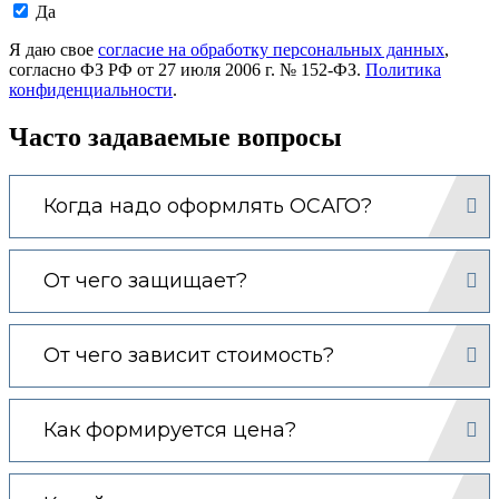
Даю
Да
согласие
на
Я даю свое
согласие на обработку персональных данных
,
обработку
согласно ФЗ РФ от 27 июля 2006 г. № 152-ФЗ.
Политика
моих
конфиденциальности
.
персональных
данных.
Часто задаваемые вопросы
Когда надо оформлять ОСАГО?
От чего защищает?
От чего зависит стоимость?
Как формируется цена?