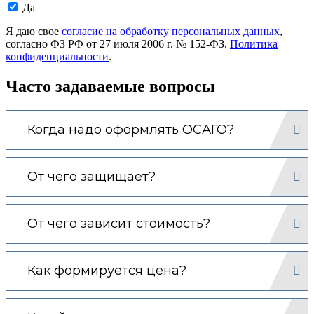
Даю
Да
согласие
на
Я даю свое
согласие на обработку персональных данных
,
обработку
согласно ФЗ РФ от 27 июля 2006 г. № 152-ФЗ.
Политика
моих
конфиденциальности
.
персональных
данных.
Часто задаваемые вопросы
Когда надо оформлять ОСАГО?
От чего защищает?
От чего зависит стоимость?
Как формируется цена?