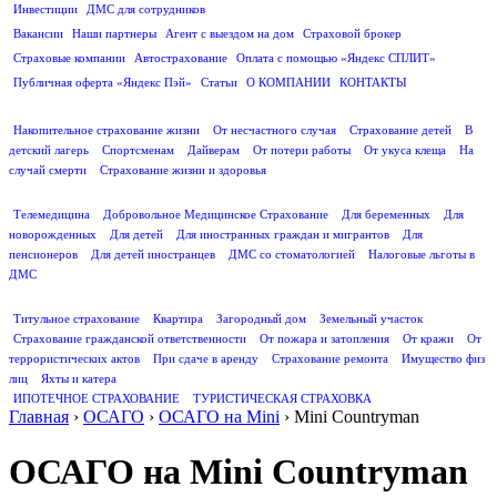
Инвестиции
ДМС для сотрудников
ПОЛЕЗНАЯ ИНФОРМАЦИЯ
Вакансии
Наши партнеры
Агент с выездом на дом
Страховой брокер
Страховые компании
Автострахование
Оплата с помощью «Яндекс СПЛИТ»
Публичная оферта «Яндекс Пэй»
Статьи
О КОМПАНИИ
КОНТАКТЫ
СТРАХОВАНИЕ ЖИЗНИ
Накопительное страхование жизни
От несчастного случая
Страхование детей
В
детский лагерь
Спортсменам
Дайверам
От потери работы
От укуса клеща
На
случай смерти
Страхование жизни и здоровья
ДМС
Телемедицина
Добровольное Медицинское Страхование
Для беременных
Для
новорожденных
Для детей
Для иностранных граждан и мигрантов
Для
пенсионеров
Для детей иностранцев
ДМС со стоматологией
Налоговые льготы в
ДМС
СТРАХОВАНИЕ ИМУЩЕСТВА
Титульное страхование
Квартира
Загородный дом
Земельный участок
Страхование гражданской ответственности
От пожара и затопления
От кражи
От
террористических актов
При сдаче в аренду
Страхование ремонта
Имущество физ
лиц
Яхты и катера
ИПОТЕЧНОЕ СТРАХОВАНИЕ
ТУРИСТИЧЕСКАЯ СТРАХОВКА
Главная
›
ОСАГО
›
ОСАГО на Mini
›
Mini Countryman
ОСАГО на Mini Countryman