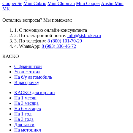
Cooper Se
Mini Cabrio
Mini Clubman
Mini Cooper
Austin Mini
MK
Остались вопросы? Мы поможем:
1.
С помощью онлайн-консультанта
2.
По электронной почте:
info@stsbroker.ru
3.
По телефону:
8 (800) 101-70-29
4.
WhatsApp:
8 (993) 336-46-72
КАСКО
С франшизой
Угон + тотал
На б/у автомобиль
В рассрочку
КАСКО для юр лиц
На 1 месяц
На 3 месяца
На 6 месяцев
На 1 год
На 3 года
Для такси
На мотоцикл