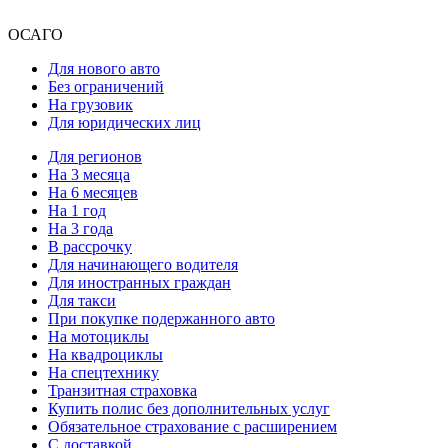
ОСАГО
Для нового авто
Без ограничений
На грузовик
Для юридических лиц
Для регионов
На 3 месяца
На 6 месяцев
На 1 год
На 3 года
В рассрочку
Для начинающего водителя
Для иностранных граждан
Для такси
При покупке подержанного авто
На мотоциклы
На квадроциклы
На спецтехнику
Транзитная страховка
Купить полис без дополнительных услуг
Обязательное страхование с расширением
С доставкой