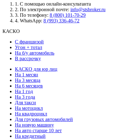
1.
С помощью онлайн-консультанта
2.
По электронной почте:
info@stsbroker.ru
3.
По телефону:
8 (800) 101-70-29
4.
WhatsApp:
8 (993) 336-46-72
КАСКО
С франшизой
Угон + тотал
На б/у автомобиль
В рассрочку
КАСКО для юр лиц
На 1 месяц
На 3 месяца
На 6 месяцев
На 1 год
На 3 года
Для такси
На мотоцикл
На квадроцикл
Для грузовых автомобилей
На новую машину
На авто старше 10 лет
На кредитный