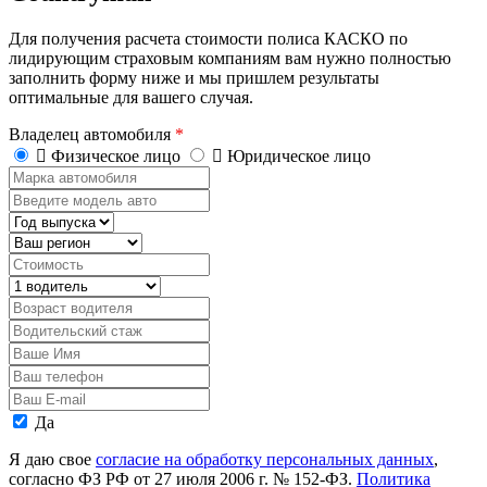
Для получения расчета стоимости полиса КАСКО по
лидирующим страховым компаниям вам нужно полностью
заполнить форму ниже и мы пришлем результаты
оптимальные для вашего случая.
Владелец автомобиля
*
Физическое лицо
Юридическое лицо
Марка
автомобиля
Введите
модель
Год
авто
выпуска
Регион
Стоимость,
руб.
Водитель
Возраст
водителя
Водительский
стаж
Ваше
Имя
Ваш
телефон
Ваш
E-
Персональные
Да
mail
данные
Я даю свое
согласие на обработку персональных данных
,
согласно ФЗ РФ от 27 июля 2006 г. № 152-ФЗ.
Политика