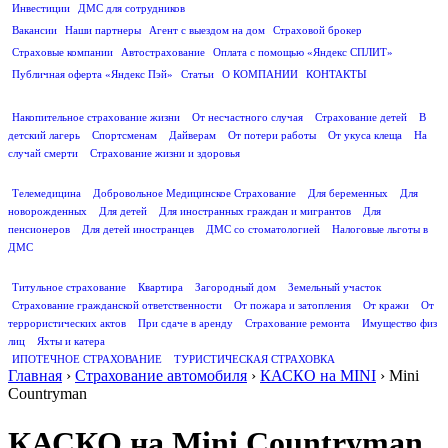
Инвестиции
ДМС для сотрудников
ПОЛЕЗНАЯ ИНФОРМАЦИЯ
Вакансии
Наши партнеры
Агент с выездом на дом
Страховой брокер
Страховые компании
Автострахование
Оплата с помощью «Яндекс СПЛИТ»
Публичная оферта «Яндекс Пэй»
Статьи
О КОМПАНИИ
КОНТАКТЫ
СТРАХОВАНИЕ ЖИЗНИ
Накопительное страхование жизни
От несчастного случая
Страхование детей
В
детский лагерь
Спортсменам
Дайверам
От потери работы
От укуса клеща
На
случай смерти
Страхование жизни и здоровья
ДМС
Телемедицина
Добровольное Медицинское Страхование
Для беременных
Для
новорожденных
Для детей
Для иностранных граждан и мигрантов
Для
пенсионеров
Для детей иностранцев
ДМС со стоматологией
Налоговые льготы в
ДМС
СТРАХОВАНИЕ ИМУЩЕСТВА
Титульное страхование
Квартира
Загородный дом
Земельный участок
Страхование гражданской ответственности
От пожара и затопления
От кражи
От
террористических актов
При сдаче в аренду
Страхование ремонта
Имущество физ
лиц
Яхты и катера
ИПОТЕЧНОЕ СТРАХОВАНИЕ
ТУРИСТИЧЕСКАЯ СТРАХОВКА
Главная
›
Страхование автомобиля
›
КАСКО на MINI
›
Mini
Countryman
КАСКО на Mini Countryman