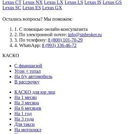
Lexus CT
Lexus NX
Lexus LX
Lexus LS
Lexus IS
Lexus GS
Lexus SC
Lexus ES
Lexus GX
Остались вопросы? Мы поможем:
1.
С помощью онлайн-консультанта
2.
По электронной почте:
info@stsbroker.ru
3.
По телефону:
8 (800) 101-70-29
4.
WhatsApp:
8 (993) 336-46-72
КАСКО
С франшизой
Угон + тотал
На б/у автомобиль
В рассрочку
КАСКО для юр лиц
На 1 месяц
На 3 месяца
На 6 месяцев
На 1 год
На 3 года
Для такси
На мотоцикл