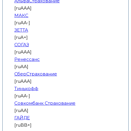
АльфаСтрахование
[ruAAA]
МАКС
[ruAA-]
ЗЕТТА
[ruA+]
СОГАЗ
[ruAAA]
Ренессанс
[ruAA]
СберСтрахование
[ruAAA]
Тинькофф
[ruAA-]
Совкомбанк Страхование
[ruAA]
ГАЙДЕ
[ruBB+]