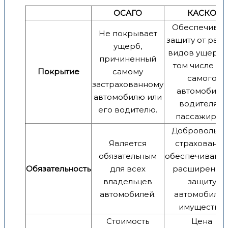
ОСАГО
КАСКО
Обеспечивае
Не покрывает
защиту от раз
ущерб,
видов ущерба,
причиненный
том числе дл
Покрытие
самому
самого
застрахованному
автомобиля,
автомобилю или
водителя и
его водителю.
пассажиров.
Добровольно
Является
страхование
обязательным
обеспечиваю
Обязательность
для всех
расширенну
владельцев
защиту
автомобилей.
автомобиля 
имущества.
Стоимость
Цена