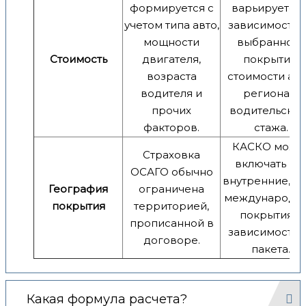
формируется с
варьируется 
учетом типа авто,
зависимости 
мощности
выбранного
Стоимость
двигателя,
покрытия,
возраста
стоимости авт
водителя и
региона и
прочих
водительског
факторов.
стажа.
КАСКО може
Страховка
включать ка
ОСАГО обычно
внутренние, та
География
ограничена
международн
покрытия
территорией,
покрытия в
прописанной в
зависимости 
договоре.
пакета.
Какая формула расчета?