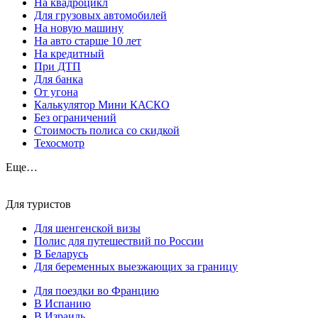
На квадроцикл
Для грузовых автомобилей
На новую машину
На авто старше 10 лет
На кредитный
При ДТП
Для банка
От угона
Калькулятор Мини КАСКО
Без ограничений
Стоимость полиса со скидкой
Техосмотр
Еще…
Для туристов
Для шенгенской визы
Полис для путешествий по России
В Беларусь
Для беременных выезжающих за границу
Для поездки во Францию
В Испанию
В Израиль