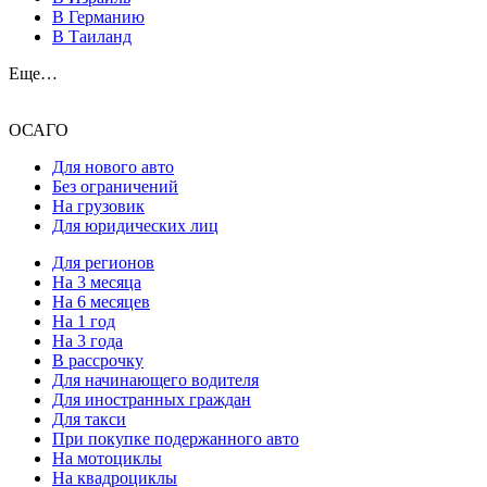
В Германию
В Таиланд
Еще…
ОСАГО
Для нового авто
Без ограничений
На грузовик
Для юридических лиц
Для регионов
На 3 месяца
На 6 месяцев
На 1 год
На 3 года
В рассрочку
Для начинающего водителя
Для иностранных граждан
Для такси
При покупке подержанного авто
На мотоциклы
На квадроциклы