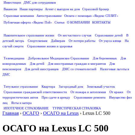
Инвестиции
ДМС для сотрудников
ПОЛЕЗНАЯ ИНФОРМАЦИЯ
Вакансии
Наши партнеры
Агент с выездом на дом
Страховой брокер
Страховые компании
Автострахование
Оплата с помощью «Яндекс СПЛИТ»
Публичная оферта «Яндекс Пэй»
Статьи
О КОМПАНИИ
КОНТАКТЫ
СТРАХОВАНИЕ ЖИЗНИ
Накопительное страхование жизни
От несчастного случая
Страхование детей
В
детский лагерь
Спортсменам
Дайверам
От потери работы
От укуса клеща
На
случай смерти
Страхование жизни и здоровья
ДМС
Телемедицина
Добровольное Медицинское Страхование
Для беременных
Для
новорожденных
Для детей
Для иностранных граждан и мигрантов
Для
пенсионеров
Для детей иностранцев
ДМС со стоматологией
Налоговые льготы в
ДМС
СТРАХОВАНИЕ ИМУЩЕСТВА
Титульное страхование
Квартира
Загородный дом
Земельный участок
Страхование гражданской ответственности
От пожара и затопления
От кражи
От
террористических актов
При сдаче в аренду
Страхование ремонта
Имущество физ
лиц
Яхты и катера
ИПОТЕЧНОЕ СТРАХОВАНИЕ
ТУРИСТИЧЕСКАЯ СТРАХОВКА
Главная
›
ОСАГО
›
ОСАГО на Lexus
›
Lexus LC 500
ОСАГО на Lexus LC 500