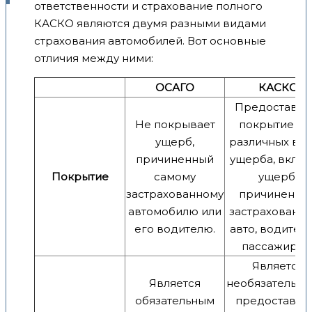
ответственности и страхование полного
КАСКО являются двумя разными видами
страхования автомобилей. Вот основные
отличия между ними:
ОСАГО
КАСКО
Предоставля
Не покрывает
покрытие дл
ущерб,
различных ви
причиненный
ущерба, вклю
Покрытие
самому
ущерб,
застрахованному
причиненны
автомобилю или
застрахованн
его водителю.
авто, водител
пассажирам
Является
Является
необязательны
обязательным
предоставля