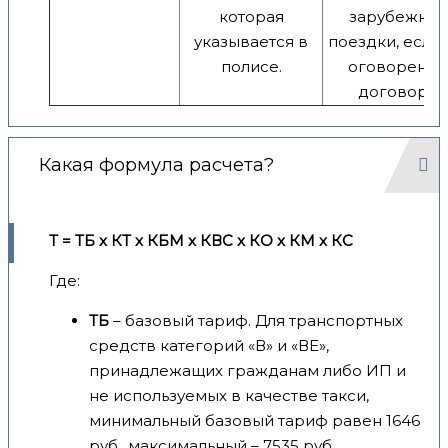
которая
зарубежны
указывается в
поездки, если 
полисе.
оговорено 
договоре.
Какая формула расчета?
Т = ТБ x КТ x КБМ x КВС x КО x КМ x КС
Где:
ТБ
– базовый тариф. Для транспортных
средств категорий «В» и «ВЕ»,
принадлежащих гражданам либо ИП и
не используемых в качестве такси,
минимальный базовый тариф равен 1646
руб., максимальный – 7535 руб.