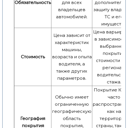
Обязательность
для всех
дополнительн
владельцев
защиту владел
автомобилей.
ТС и его
имуществу.
Цена варьируе
Цена зависит от
в зависимости
характеристик
выбранног
машины,
покрытия,
Стоимость
возраста и опыта
стоимости авт
водителя, а
региона и
также других
водительско
параметров.
стажа.
Покрытие КА
Обычно имеет
часто
ограниченную
распространяе
географическую
как на
География
область
территори
покрытия
покрытия,
страны, так и 