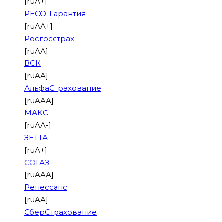
[ruA+]
РЕСО-Гарантия
[ruAA+]
Росгосстрах
[ruAA]
ВСК
[ruAA]
АльфаСтрахование
[ruAAA]
МАКС
[ruAA-]
ЗЕТТА
[ruA+]
СОГАЗ
[ruAAA]
Ренессанс
[ruAA]
СберСтрахование