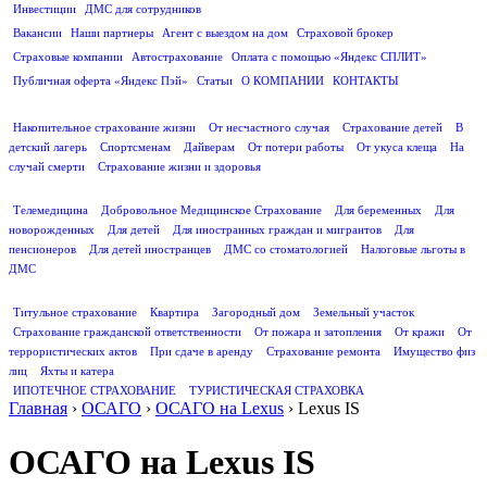
Инвестиции
ДМС для сотрудников
ПОЛЕЗНАЯ ИНФОРМАЦИЯ
Вакансии
Наши партнеры
Агент с выездом на дом
Страховой брокер
Страховые компании
Автострахование
Оплата с помощью «Яндекс СПЛИТ»
Публичная оферта «Яндекс Пэй»
Статьи
О КОМПАНИИ
КОНТАКТЫ
СТРАХОВАНИЕ ЖИЗНИ
Накопительное страхование жизни
От несчастного случая
Страхование детей
В
детский лагерь
Спортсменам
Дайверам
От потери работы
От укуса клеща
На
случай смерти
Страхование жизни и здоровья
ДМС
Телемедицина
Добровольное Медицинское Страхование
Для беременных
Для
новорожденных
Для детей
Для иностранных граждан и мигрантов
Для
пенсионеров
Для детей иностранцев
ДМС со стоматологией
Налоговые льготы в
ДМС
СТРАХОВАНИЕ ИМУЩЕСТВА
Титульное страхование
Квартира
Загородный дом
Земельный участок
Страхование гражданской ответственности
От пожара и затопления
От кражи
От
террористических актов
При сдаче в аренду
Страхование ремонта
Имущество физ
лиц
Яхты и катера
ИПОТЕЧНОЕ СТРАХОВАНИЕ
ТУРИСТИЧЕСКАЯ СТРАХОВКА
Главная
›
ОСАГО
›
ОСАГО на Lexus
›
Lexus IS
ОСАГО на Lexus IS