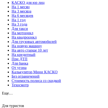
КАСКО для юр лиц
На 1 месяц
На 3 месяца
На 6 месяцев
На 1 год
На 3 года
Для такси
На мотоцикл
На квадроцикл
Для грузовых автомобилей
На новую машину
На авто старше 10 лет
На кредитный
При ДТП
Для банка
От угона
Калькулятор Мини КАСКО
Без ограничений
Стоимость полиса со скидкой
Техосмотр
Еще…
Для туристов