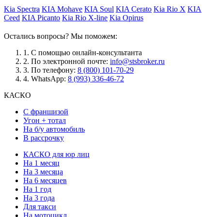
Kia Spectra
KIA Mohave
KIA Soul
KIA Cerato
Kia Rio X
KIA
Ceed
KIA Picanto
Kia Rio X-line
Kia Opirus
Остались вопросы? Мы поможем:
1.
С помощью онлайн-консультанта
2.
По электронной почте:
info@stsbroker.ru
3.
По телефону:
8 (800) 101-70-29
4.
WhatsApp:
8 (993) 336-46-72
КАСКО
С франшизой
Угон + тотал
На б/у автомобиль
В рассрочку
КАСКО для юр лиц
На 1 месяц
На 3 месяца
На 6 месяцев
На 1 год
На 3 года
Для такси
На мотоцикл