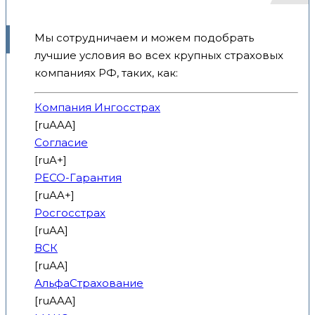
Мы сотрудничаем и можем подобрать
лучшие условия во всех крупных страховых
компаниях РФ, таких, как:
Компания Ингосстрах
[ruAAA]
Согласие
[ruA+]
РЕСО-Гарантия
[ruAA+]
Росгосстрах
[ruAA]
ВСК
[ruAA]
АльфаСтрахование
[ruAAA]