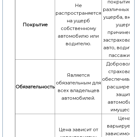
покрытие д
Не
различных в
распространяется
ущерба, вклю
на ущерб
Покрытие
ущерб,
собственному
причиненн
автомобилю или
застрахован
водителю.
авто, водите
пассажира
Добровольн
страховани
Является
обеспечиваю
обязательным для
Обязательность
расширенн
всех владельцев
защиту
автомобилей.
автомобиля
имущества
Цена
варьируется
Цена зависит от
зависимости