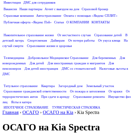
Инвестиции
ДМС для сотрудников
ПОЛЕЗНАЯ ИНФОРМАЦИЯ
Вакансии
Наши партнеры
Агент с выездом на дом
Страховой брокер
Страховые компании
Автострахование
Оплата с помощью «Яндекс СПЛИТ»
Публичная оферта «Яндекс Пэй»
Статьи
О КОМПАНИИ
КОНТАКТЫ
СТРАХОВАНИЕ ЖИЗНИ
Накопительное страхование жизни
От несчастного случая
Страхование детей
В
детский лагерь
Спортсменам
Дайверам
От потери работы
От укуса клеща
На
случай смерти
Страхование жизни и здоровья
ДМС
Телемедицина
Добровольное Медицинское Страхование
Для беременных
Для
новорожденных
Для детей
Для иностранных граждан и мигрантов
Для
пенсионеров
Для детей иностранцев
ДМС со стоматологией
Налоговые льготы в
ДМС
СТРАХОВАНИЕ ИМУЩЕСТВА
Титульное страхование
Квартира
Загородный дом
Земельный участок
Страхование гражданской ответственности
От пожара и затопления
От кражи
От
террористических актов
При сдаче в аренду
Страхование ремонта
Имущество физ
лиц
Яхты и катера
ИПОТЕЧНОЕ СТРАХОВАНИЕ
ТУРИСТИЧЕСКАЯ СТРАХОВКА
Главная
›
ОСАГО
›
ОСАГО на Kia
›
Kia Spectra
ОСАГО на Kia Spectra