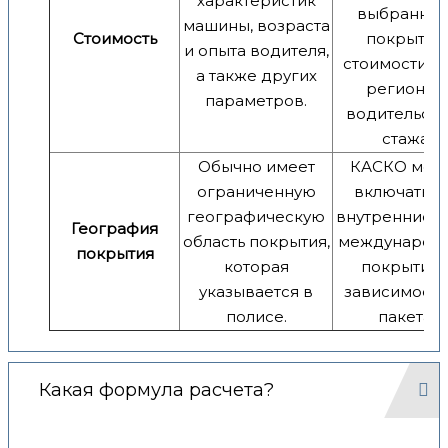
характеристик
выбранног
машины, возраста
Стоимость
покрытия,
и опыта водителя,
стоимости ав
а также других
региона и
параметров.
водительск
стажа.
Обычно имеет
КАСКО мож
ограниченную
включать к
географическую
внутренние, т
География
область покрытия,
международ
покрытия
которая
покрытия 
указывается в
зависимости
полисе.
пакета.
Какая формула расчета?