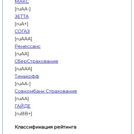
МАКС
[ruAA-]
ЗЕТТА
[ruA+]
СОГАЗ
[ruAAA]
Ренессанс
[ruAA]
СберСтрахование
[ruAAA]
Тинькофф
[ruAA-]
Совкомбанк Страхование
[ruAA]
ГАЙДЕ
[ruBB+]
Классификация рейтинга