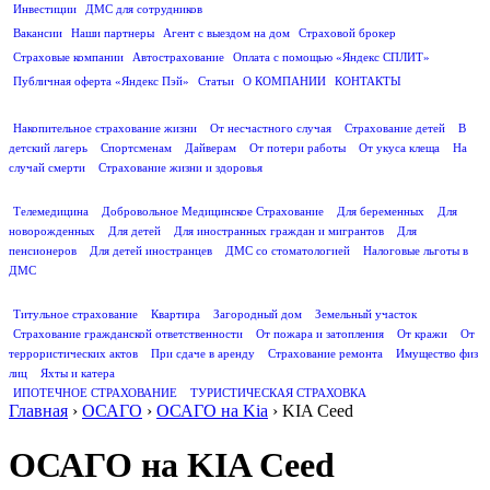
Инвестиции
ДМС для сотрудников
ПОЛЕЗНАЯ ИНФОРМАЦИЯ
Вакансии
Наши партнеры
Агент с выездом на дом
Страховой брокер
Страховые компании
Автострахование
Оплата с помощью «Яндекс СПЛИТ»
Публичная оферта «Яндекс Пэй»
Статьи
О КОМПАНИИ
КОНТАКТЫ
СТРАХОВАНИЕ ЖИЗНИ
Накопительное страхование жизни
От несчастного случая
Страхование детей
В
детский лагерь
Спортсменам
Дайверам
От потери работы
От укуса клеща
На
случай смерти
Страхование жизни и здоровья
ДМС
Телемедицина
Добровольное Медицинское Страхование
Для беременных
Для
новорожденных
Для детей
Для иностранных граждан и мигрантов
Для
пенсионеров
Для детей иностранцев
ДМС со стоматологией
Налоговые льготы в
ДМС
СТРАХОВАНИЕ ИМУЩЕСТВА
Титульное страхование
Квартира
Загородный дом
Земельный участок
Страхование гражданской ответственности
От пожара и затопления
От кражи
От
террористических актов
При сдаче в аренду
Страхование ремонта
Имущество физ
лиц
Яхты и катера
ИПОТЕЧНОЕ СТРАХОВАНИЕ
ТУРИСТИЧЕСКАЯ СТРАХОВКА
Главная
›
ОСАГО
›
ОСАГО на Kia
›
KIA Ceed
ОСАГО на KIA Ceed