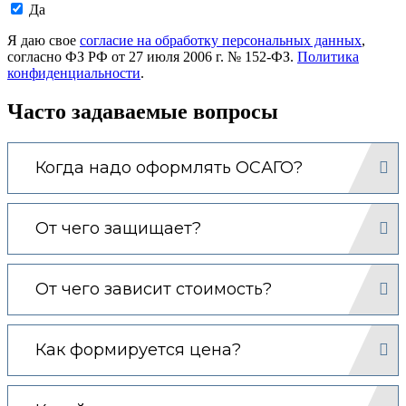
Даю
Да
согласие
на
Я даю свое
согласие на обработку персональных данных
,
обработку
согласно ФЗ РФ от 27 июля 2006 г. № 152-ФЗ.
Политика
моих
конфиденциальности
.
персональных
данных.
Часто задаваемые вопросы
Когда надо оформлять ОСАГО?
От чего защищает?
От чего зависит стоимость?
Как формируется цена?