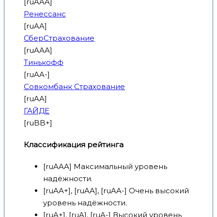
[ruAAA]
Ренессанс
[ruAA]
СберСтрахование
[ruAAA]
Тинькофф
[ruAA-]
Совкомбанк Страхование
[ruAA]
ГАЙДЕ
[ruBB+]
Классификация рейтинга
[ruAAA] Максимальный уровень
надёжности.
[ruAA+], [ruAA], [ruAA-] Очень высокий
уровень надёжности.
[ruA+], [ruA], [ruA-] Высокий уровень