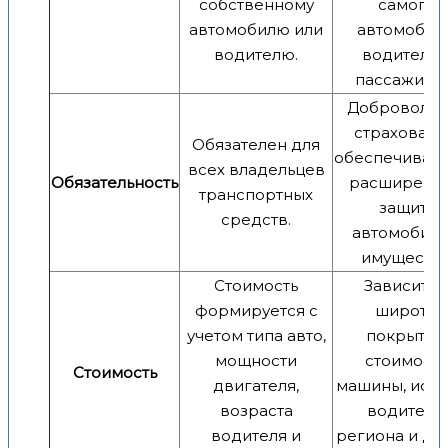
собственному
самого
автомобилю или
автомобиля
водителю.
водителя 
пассажиро
Добровольн
страховани
Обязателен для
обеспечиваю
всех владельцев
Обязательность
расширенн
транспортных
защиту
средств.
автомобиля
имущества
Стоимость
Зависит о
формируется с
широты
учетом типа авто,
покрытия,
мощности
стоимост
Стоимость
двигателя,
машины, ист
возраста
водителя,
водителя и
региона и др