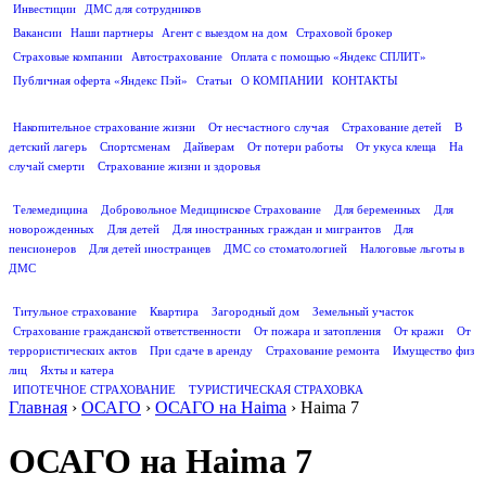
Инвестиции
ДМС для сотрудников
ПОЛЕЗНАЯ ИНФОРМАЦИЯ
Вакансии
Наши партнеры
Агент с выездом на дом
Страховой брокер
Страховые компании
Автострахование
Оплата с помощью «Яндекс СПЛИТ»
Публичная оферта «Яндекс Пэй»
Статьи
О КОМПАНИИ
КОНТАКТЫ
СТРАХОВАНИЕ ЖИЗНИ
Накопительное страхование жизни
От несчастного случая
Страхование детей
В
детский лагерь
Спортсменам
Дайверам
От потери работы
От укуса клеща
На
случай смерти
Страхование жизни и здоровья
ДМС
Телемедицина
Добровольное Медицинское Страхование
Для беременных
Для
новорожденных
Для детей
Для иностранных граждан и мигрантов
Для
пенсионеров
Для детей иностранцев
ДМС со стоматологией
Налоговые льготы в
ДМС
СТРАХОВАНИЕ ИМУЩЕСТВА
Титульное страхование
Квартира
Загородный дом
Земельный участок
Страхование гражданской ответственности
От пожара и затопления
От кражи
От
террористических актов
При сдаче в аренду
Страхование ремонта
Имущество физ
лиц
Яхты и катера
ИПОТЕЧНОЕ СТРАХОВАНИЕ
ТУРИСТИЧЕСКАЯ СТРАХОВКА
Главная
›
ОСАГО
›
ОСАГО на Haima
›
Haima 7
ОСАГО на Haima 7