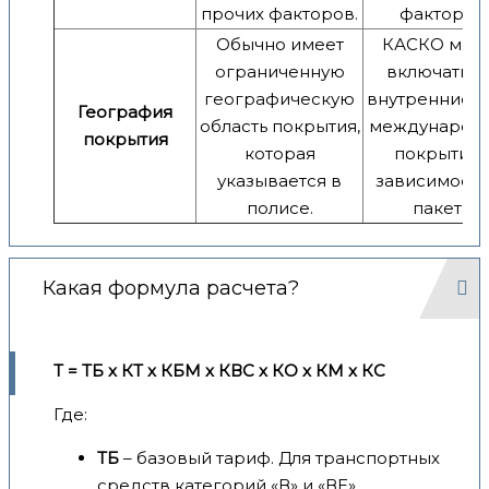
прочих факторов.
факторов.
Обычно имеет
КАСКО мож
ограниченную
включать к
географическую
внутренние, т
География
область покрытия,
международ
покрытия
которая
покрытия 
указывается в
зависимости
полисе.
пакета.
Какая формула расчета?
Т = ТБ x КТ x КБМ x КВС x КО x КМ x КС
Где:
ТБ
– базовый тариф. Для транспортных
средств категорий «В» и «ВЕ»,