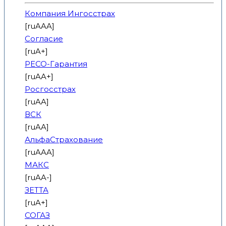
Компания Ингосстрах
[ruAAA]
Согласие
[ruA+]
РЕСО-Гарантия
[ruAA+]
Росгосстрах
[ruAA]
ВСК
[ruAA]
АльфаСтрахование
[ruAAA]
МАКС
[ruAA-]
ЗЕТТА
[ruA+]
СОГАЗ