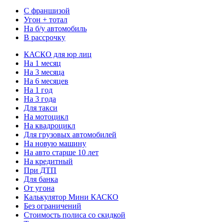
С франшизой
Угон + тотал
На б/у автомобиль
В рассрочку
КАСКО для юр лиц
На 1 месяц
На 3 месяца
На 6 месяцев
На 1 год
На 3 года
Для такси
На мотоцикл
На квадроцикл
Для грузовых автомобилей
На новую машину
На авто старше 10 лет
На кредитный
При ДТП
Для банка
От угона
Калькулятор Мини КАСКО
Без ограничений
Стоимость полиса со скидкой