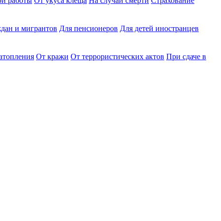
ри работы
От укуса клеща
На случай смерти
Страхование
дан и мигрантов
Для пенсионеров
Для детей иностранцев
затопления
От кражи
От террористических актов
При сдаче в