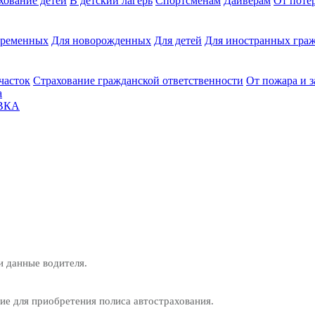
хование детей
В детский лагерь
Спортсменам
Дайверам
От поте
еременных
Для новорожденных
Для детей
Для иностранных граж
часток
Страхование гражданской ответственности
От пожара и 
а
ВКА
и данные водителя.
е для приобретения полиса автострахования.