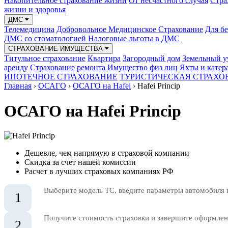
Накопительное страхование жизни
От несчастного случая
Стра
жизни и здоровья
ДМС
Телемедицина
Добровольное Медицинское Страхование
Для б
ДМС со стоматологией
Налоговые льготы в ДМС
СТРАХОВАНИЕ ИМУЩЕСТВА
Титульное страхование
Квартира
Загородный дом
Земельный у
аренду
Страхование ремонта
Имущество физ лиц
Яхты и катер
ИПОТЕЧНОЕ СТРАХОВАНИЕ
ТУРИСТИЧЕСКАЯ СТРАХО
Главная
›
ОСАГО
›
ОСАГО на Hafei
›
Hafei Princip
ОСАГО на Hafei Princip
Дешевле, чем напрямую в страховой компании
Скидка за счет нашей комиссии
Расчет в лучших страховых компаниях РФ
Выберите модель ТС, введите параметры автомобиля 
1
Получите стоимость страховки и завершите оформлени
2