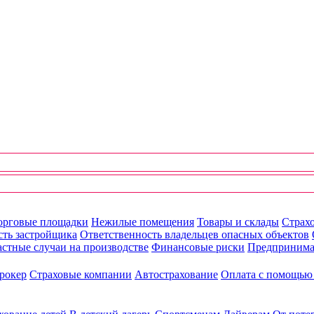
орговые площадки
Нежилые помещения
Товары и склады
Страхо
сть застройщика
Ответственность владельцев опасных объектов
стные случаи на производстве
Финансовые риски
Предпринима
рокер
Страховые компании
Автострахование
Оплата с помощь