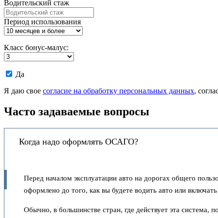
Водительский стаж
Период использования
Класс бонус-малус:
Даю
Да
согласие
на
Я даю свое
согласие на обработку персональных данных
, согл
обработку
моих
Часто задаваемые вопросы
персональных
данных.
Когда надо оформлять ОСАГО?
Перед началом эксплуатации авто на дорогах общего польз
оформлено до того, как вы будете водить авто или включать
Обычно, в большинстве стран, где действует эта система,