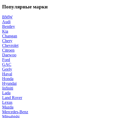
Популярные марки
BMW
Audi
Bentley
Kia
Changan
Chery
Chevrolet
Citroen
Daewoo
Ford
GAC
Geely
Haval
Honda
Hyundai
Infiniti
Lada
Land Rover
Lexus
Mazda
Mercedes-Benz
Mitsubishi