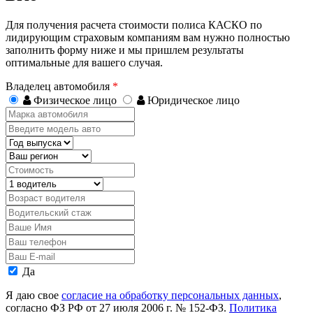
Для получения расчета стоимости полиса КАСКО по
лидирующим страховым компаниям вам нужно полностью
заполнить форму ниже и мы пришлем результаты
оптимальные для вашего случая.
Владелец автомобиля
*
Физическое лицо
Юридическое лицо
Марка
автомобиля
Введите
модель
Год
авто
выпуска
Регион
Стоимость,
руб.
Водитель
Возраст
водителя
Водительский
стаж
Ваше
Имя
Ваш
телефон
Ваш
E-
Персональные
Да
mail
данные
Я даю свое
согласие на обработку персональных данных
,
согласно ФЗ РФ от 27 июля 2006 г. № 152-ФЗ.
Политика