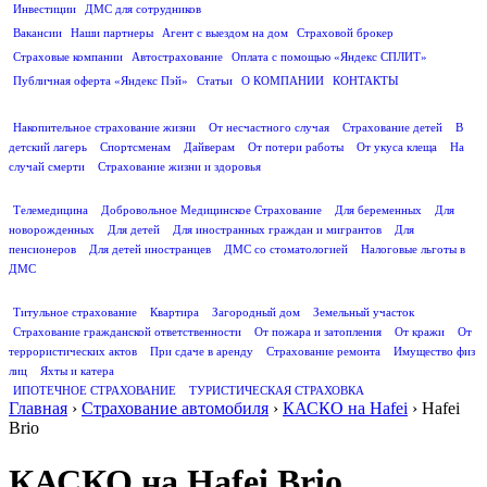
Инвестиции
ДМС для сотрудников
ПОЛЕЗНАЯ ИНФОРМАЦИЯ
Вакансии
Наши партнеры
Агент с выездом на дом
Страховой брокер
Страховые компании
Автострахование
Оплата с помощью «Яндекс СПЛИТ»
Публичная оферта «Яндекс Пэй»
Статьи
О КОМПАНИИ
КОНТАКТЫ
СТРАХОВАНИЕ ЖИЗНИ
Накопительное страхование жизни
От несчастного случая
Страхование детей
В
детский лагерь
Спортсменам
Дайверам
От потери работы
От укуса клеща
На
случай смерти
Страхование жизни и здоровья
ДМС
Телемедицина
Добровольное Медицинское Страхование
Для беременных
Для
новорожденных
Для детей
Для иностранных граждан и мигрантов
Для
пенсионеров
Для детей иностранцев
ДМС со стоматологией
Налоговые льготы в
ДМС
СТРАХОВАНИЕ ИМУЩЕСТВА
Титульное страхование
Квартира
Загородный дом
Земельный участок
Страхование гражданской ответственности
От пожара и затопления
От кражи
От
террористических актов
При сдаче в аренду
Страхование ремонта
Имущество физ
лиц
Яхты и катера
ИПОТЕЧНОЕ СТРАХОВАНИЕ
ТУРИСТИЧЕСКАЯ СТРАХОВКА
Главная
›
Страхование автомобиля
›
КАСКО на Hafei
›
Hafei
Brio
КАСКО на Hafei Brio