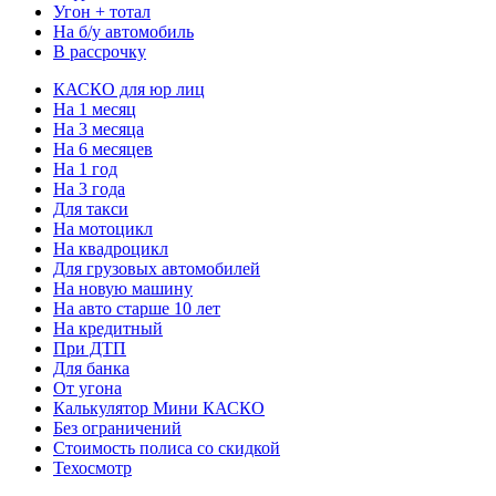
Угон + тотал
На б/у автомобиль
В рассрочку
КАСКО для юр лиц
На 1 месяц
На 3 месяца
На 6 месяцев
На 1 год
На 3 года
Для такси
На мотоцикл
На квадроцикл
Для грузовых автомобилей
На новую машину
На авто старше 10 лет
На кредитный
При ДТП
Для банка
От угона
Калькулятор Мини КАСКО
Без ограничений
Стоимость полиса со скидкой
Техосмотр