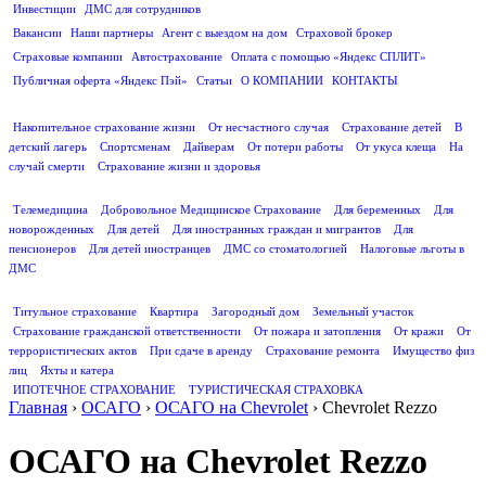
Инвестиции
ДМС для сотрудников
ПОЛЕЗНАЯ ИНФОРМАЦИЯ
Вакансии
Наши партнеры
Агент с выездом на дом
Страховой брокер
Страховые компании
Автострахование
Оплата с помощью «Яндекс СПЛИТ»
Публичная оферта «Яндекс Пэй»
Статьи
О КОМПАНИИ
КОНТАКТЫ
СТРАХОВАНИЕ ЖИЗНИ
Накопительное страхование жизни
От несчастного случая
Страхование детей
В
детский лагерь
Спортсменам
Дайверам
От потери работы
От укуса клеща
На
случай смерти
Страхование жизни и здоровья
ДМС
Телемедицина
Добровольное Медицинское Страхование
Для беременных
Для
новорожденных
Для детей
Для иностранных граждан и мигрантов
Для
пенсионеров
Для детей иностранцев
ДМС со стоматологией
Налоговые льготы в
ДМС
СТРАХОВАНИЕ ИМУЩЕСТВА
Титульное страхование
Квартира
Загородный дом
Земельный участок
Страхование гражданской ответственности
От пожара и затопления
От кражи
От
террористических актов
При сдаче в аренду
Страхование ремонта
Имущество физ
лиц
Яхты и катера
ИПОТЕЧНОЕ СТРАХОВАНИЕ
ТУРИСТИЧЕСКАЯ СТРАХОВКА
Главная
›
ОСАГО
›
ОСАГО на Chevrolet
›
Chevrolet Rezzo
ОСАГО на Chevrolet Rezzo