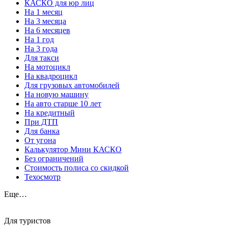
КАСКО для юр лиц
На 1 месяц
На 3 месяца
На 6 месяцев
На 1 год
На 3 года
Для такси
На мотоцикл
На квадроцикл
Для грузовых автомобилей
На новую машину
На авто старше 10 лет
На кредитный
При ДТП
Для банка
От угона
Калькулятор Мини КАСКО
Без ограничений
Стоимость полиса со скидкой
Техосмотр
Еще…
Для туристов