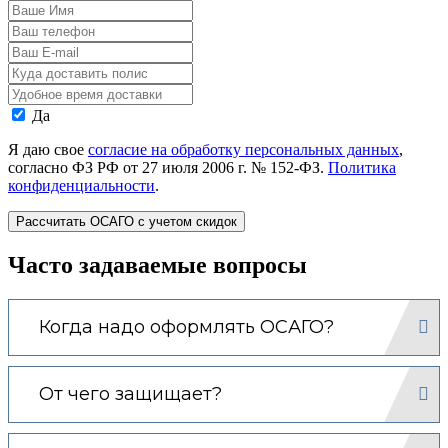
Ваше
Имя
Ваш
телефон
Ваш
E-
Адрес
mail
доставки
Время
полиса
доставки
Даю
Да
согласие
на
Я даю свое
согласие на обработку персональных данных
,
обработку
согласно ФЗ РФ от 27 июля 2006 г. № 152-ФЗ.
Политика
моих
конфиденциальности
.
персональных
данных.
Часто задаваемые вопросы
Когда надо оформлять ОСАГО?
От чего защищает?