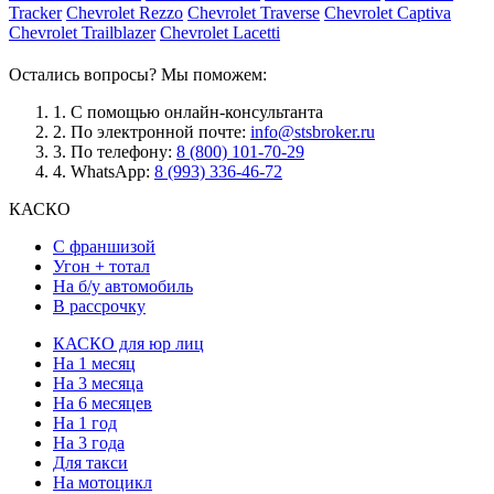
Tracker
Chevrolet Rezzo
Chevrolet Traverse
Chevrolet Captiva
Chevrolet Trailblazer
Chevrolet Lacetti
Остались вопросы? Мы поможем:
1.
С помощью онлайн-консультанта
2.
По электронной почте:
info@stsbroker.ru
3.
По телефону:
8 (800) 101-70-29
4.
WhatsApp:
8 (993) 336-46-72
КАСКО
С франшизой
Угон + тотал
На б/у автомобиль
В рассрочку
КАСКО для юр лиц
На 1 месяц
На 3 месяца
На 6 месяцев
На 1 год
На 3 года
Для такси
На мотоцикл