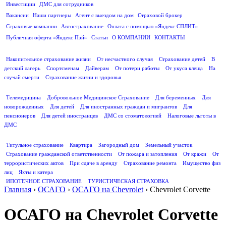
Инвестиции
ДМС для сотрудников
ПОЛЕЗНАЯ ИНФОРМАЦИЯ
Вакансии
Наши партнеры
Агент с выездом на дом
Страховой брокер
Страховые компании
Автострахование
Оплата с помощью «Яндекс СПЛИТ»
Публичная оферта «Яндекс Пэй»
Статьи
О КОМПАНИИ
КОНТАКТЫ
СТРАХОВАНИЕ ЖИЗНИ
Накопительное страхование жизни
От несчастного случая
Страхование детей
В
детский лагерь
Спортсменам
Дайверам
От потери работы
От укуса клеща
На
случай смерти
Страхование жизни и здоровья
ДМС
Телемедицина
Добровольное Медицинское Страхование
Для беременных
Для
новорожденных
Для детей
Для иностранных граждан и мигрантов
Для
пенсионеров
Для детей иностранцев
ДМС со стоматологией
Налоговые льготы в
ДМС
СТРАХОВАНИЕ ИМУЩЕСТВА
Титульное страхование
Квартира
Загородный дом
Земельный участок
Страхование гражданской ответственности
От пожара и затопления
От кражи
От
террористических актов
При сдаче в аренду
Страхование ремонта
Имущество физ
лиц
Яхты и катера
ИПОТЕЧНОЕ СТРАХОВАНИЕ
ТУРИСТИЧЕСКАЯ СТРАХОВКА
Главная
›
ОСАГО
›
ОСАГО на Chevrolet
›
Chevrolet Corvette
ОСАГО на Chevrolet Corvette