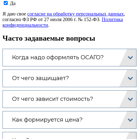
Даю
Да
согласие
на
Я даю свое
согласие на обработку персональных данных
,
обработку
согласно ФЗ РФ от 27 июля 2006 г. № 152-ФЗ.
Политика
моих
конфиденциальности
.
персональных
данных.
Часто задаваемые вопросы
Когда надо оформлять ОСАГО?
От чего защищает?
От чего зависит стоимость?
Как формируется цена?