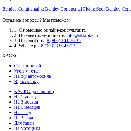
Bentley Continental gt
Bentley Continental Flying Spur
Bentley Cont
Остались вопросы? Мы поможем:
1.
С помощью онлайн-консультанта
2.
По электронной почте:
info@stsbroker.ru
3.
По телефону:
8 (800) 101-70-29
4.
WhatsApp:
8 (993) 336-46-72
КАСКО
С франшизой
Угон + тотал
На б/у автомобиль
В рассрочку
КАСКО для юр лиц
На 1 месяц
На 3 месяца
На 6 месяцев
На 1 год
На 3 года
Для такси
На мотоцикл