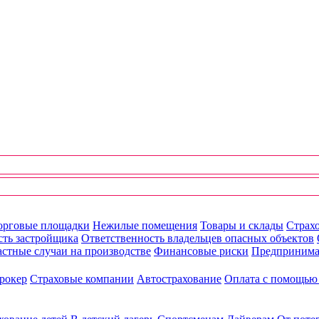
орговые площадки
Нежилые помещения
Товары и склады
Страхо
сть застройщика
Ответственность владельцев опасных объектов
стные случаи на производстве
Финансовые риски
Предпринима
рокер
Страховые компании
Автострахование
Оплата с помощь