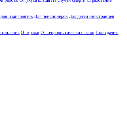
ри работы
От укуса клеща
На случай смерти
Страхование
дан и мигрантов
Для пенсионеров
Для детей иностранцев
затопления
От кражи
От террористических актов
При сдаче в