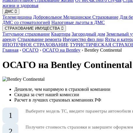
Накопительное страхование жизни
От несчастного случая
Стра
жизни и здоровья
ДМС
Телемедицина
Добровольное Медицинское Страхование
Для б
ДМС со стоматологией
Налоговые льготы в ДМС
СТРАХОВАНИЕ ИМУЩЕСТВА
Титульное страхование
Квартира
Загородный дом
Земельный у
аренду
Страхование ремонта
Имущество физ лиц
Яхты и катер
ИПОТЕЧНОЕ СТРАХОВАНИЕ
ТУРИСТИЧЕСКАЯ СТРАХО
Главная
›
ОСАГО
›
ОСАГО на Bentley
›
Bentley Continental
ОСАГО на Bentley Continental
Дешевле, чем напрямую в страховой компании
Скидка за счет нашей комиссии
Расчет в лучших страховых компаниях РФ
Выберите модель ТС, введите параметры автомобиля 
1
Получите стоимость страховки и завершите оформлени
2