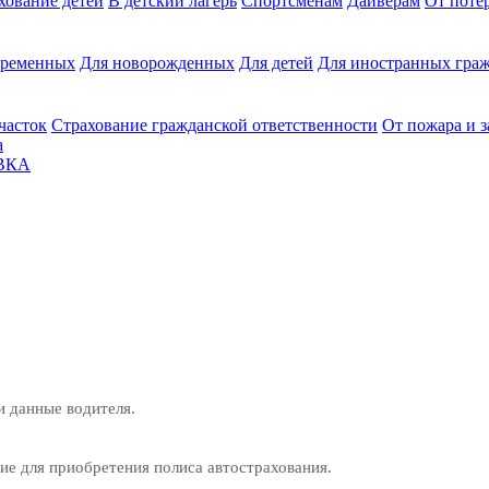
хование детей
В детский лагерь
Спортсменам
Дайверам
От поте
еременных
Для новорожденных
Для детей
Для иностранных граж
часток
Страхование гражданской ответственности
От пожара и 
а
ВКА
и данные водителя.
е для приобретения полиса автострахования.