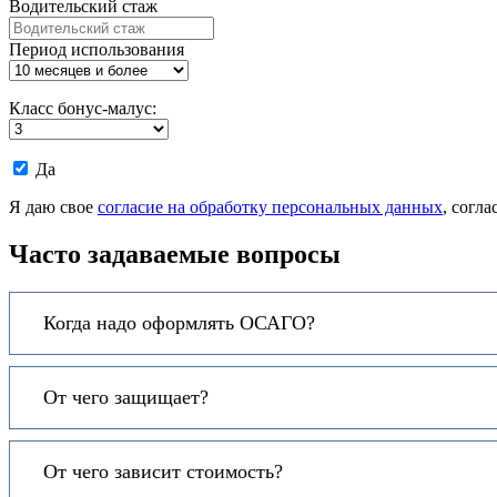
Водительский стаж
Период использования
Класс бонус-малус:
Даю
Да
согласие
на
Я даю свое
согласие на обработку персональных данных
, согл
обработку
моих
Часто задаваемые вопросы
персональных
данных.
Когда надо оформлять ОСАГО?
От чего защищает?
От чего зависит стоимость?