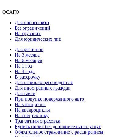
ОСАГО
Для нового авто
Без ограничений
На грузовик
Для юридических лиц
Для регионов
На 3 месяца
На 6 месяцев
На 1 год
На 3 года
В рассрочку
Для начинающего водителя
Для иностранных граждан
Для такси
При покупке подержанного авто
На мотоциклы
На квадроциклы
На спецтехнику
Транзитная страховка
Купить полис без дополнительных услуг
Обязательное страхование с расширением