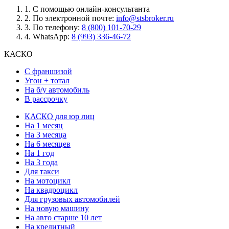
1.
С помощью онлайн-консультанта
2.
По электронной почте:
info@stsbroker.ru
3.
По телефону:
8 (800) 101-70-29
4.
WhatsApp:
8 (993) 336-46-72
КАСКО
С франшизой
Угон + тотал
На б/у автомобиль
В рассрочку
КАСКО для юр лиц
На 1 месяц
На 3 месяца
На 6 месяцев
На 1 год
На 3 года
Для такси
На мотоцикл
На квадроцикл
Для грузовых автомобилей
На новую машину
На авто старше 10 лет
На кредитный