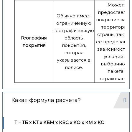
Может
предоставлят
Обычно имеет
покрытие как 
ограниченную
территории
географическую
страны, так и з
География
область
ее пределами,
покрытия
покрытия,
зависимости о
которая
условий и
указывается в
выбранного
полисе.
пакета
страхования.
Какая формула расчета?
Т = ТБ x КТ x КБМ x КВС x КО x КМ x КС