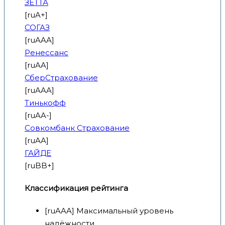
ЗЕТТА
[ruA+]
СОГАЗ
[ruAAA]
Ренессанс
[ruAA]
СберСтрахование
[ruAAA]
Тинькофф
[ruAA-]
Совкомбанк Страхование
[ruAA]
ГАЙДЕ
[ruBB+]
Классификация рейтинга
[ruAAA] Максимальный уровень
надёжности.