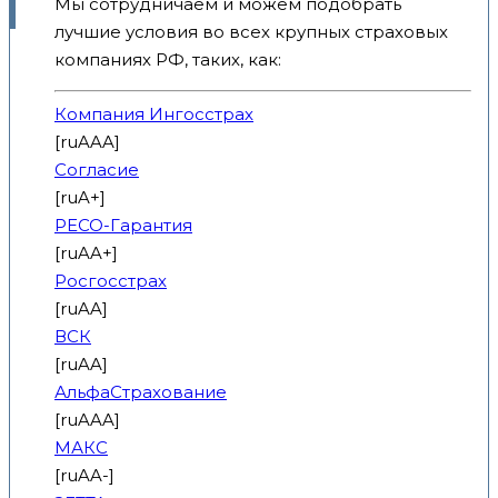
Мы сотрудничаем и можем подобрать
лучшие условия во всех крупных страховых
компаниях РФ, таких, как:
Компания Ингосстрах
[ruAAA]
Согласие
[ruA+]
РЕСО-Гарантия
[ruAA+]
Росгосстрах
[ruAA]
ВСК
[ruAA]
АльфаСтрахование
[ruAAA]
МАКС
[ruAA-]