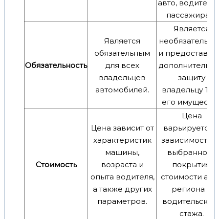
авто, водителю
пассажирам.
Является
Является
необязательн
обязательным
и предоставля
Обязательность
для всех
дополнительн
владельцев
защиту
автомобилей.
владельцу ТС 
его имуществу
Цена
Цена зависит от
варьируется 
характеристик
зависимости о
машины,
выбранного
Стоимость
возраста и
покрытия,
опыта водителя,
стоимости авто
а также других
региона и
параметров.
водительског
стажа.