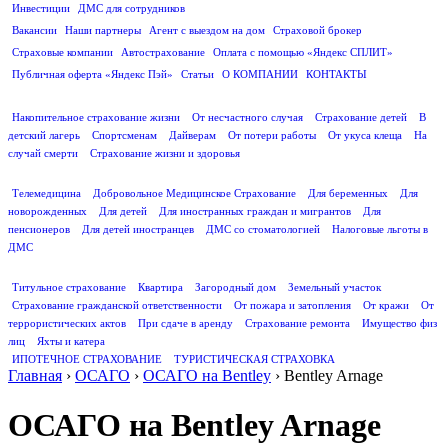
Инвестиции
ДМС для сотрудников
ПОЛЕЗНАЯ ИНФОРМАЦИЯ
Вакансии
Наши партнеры
Агент с выездом на дом
Страховой брокер
Страховые компании
Автострахование
Оплата с помощью «Яндекс СПЛИТ»
Публичная оферта «Яндекс Пэй»
Статьи
О КОМПАНИИ
КОНТАКТЫ
СТРАХОВАНИЕ ЖИЗНИ
Накопительное страхование жизни
От несчастного случая
Страхование детей
В
детский лагерь
Спортсменам
Дайверам
От потери работы
От укуса клеща
На
случай смерти
Страхование жизни и здоровья
ДМС
Телемедицина
Добровольное Медицинское Страхование
Для беременных
Для
новорожденных
Для детей
Для иностранных граждан и мигрантов
Для
пенсионеров
Для детей иностранцев
ДМС со стоматологией
Налоговые льготы в
ДМС
СТРАХОВАНИЕ ИМУЩЕСТВА
Титульное страхование
Квартира
Загородный дом
Земельный участок
Страхование гражданской ответственности
От пожара и затопления
От кражи
От
террористических актов
При сдаче в аренду
Страхование ремонта
Имущество физ
лиц
Яхты и катера
ИПОТЕЧНОЕ СТРАХОВАНИЕ
ТУРИСТИЧЕСКАЯ СТРАХОВКА
Главная
›
ОСАГО
›
ОСАГО на Bentley
›
Bentley Arnage
ОСАГО на Bentley Arnage