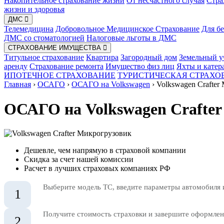
Накопительное страхование жизни
От несчастного случая
Стра
жизни и здоровья
ДМС
Телемедицина
Добровольное Медицинское Страхование
Для б
ДМС со стоматологией
Налоговые льготы в ДМС
СТРАХОВАНИЕ ИМУЩЕСТВА
Титульное страхование
Квартира
Загородный дом
Земельный у
аренду
Страхование ремонта
Имущество физ лиц
Яхты и катер
ИПОТЕЧНОЕ СТРАХОВАНИЕ
ТУРИСТИЧЕСКАЯ СТРАХО
Главная
›
ОСАГО
›
ОСАГО на Volkswagen
›
Volkswagen Crafter
ОСАГО на Volkswagen Crafte
Дешевле, чем напрямую в страховой компании
Скидка за счет нашей комиссии
Расчет в лучших страховых компаниях РФ
Выберите модель ТС, введите параметры автомобиля 
1
Получите стоимость страховки и завершите оформлени
2