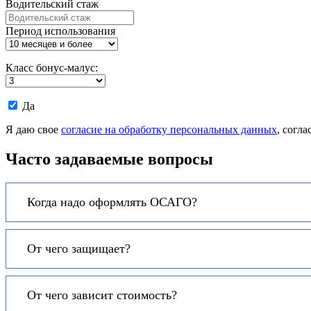
Водительский стаж
Период использования
Класс бонус-малус:
Даю
Да
согласие
на
Я даю свое
согласие на обработку персональных данных
, согл
обработку
моих
Часто задаваемые вопросы
персональных
данных.
Когда надо оформлять ОСАГО?
От чего защищает?
От чего зависит стоимость?