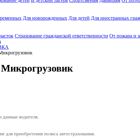
хование детей
В детский лагерь
Спортсменам
Дайверам
От поте
еременных
Для новорожденных
Для детей
Для иностранных граж
часток
Страхование гражданской ответственности
От пожара и 
а
ВКА
 Микрогрузовик
r Микрогрузовик
и данные водителя.
е для приобретения полиса автострахования.