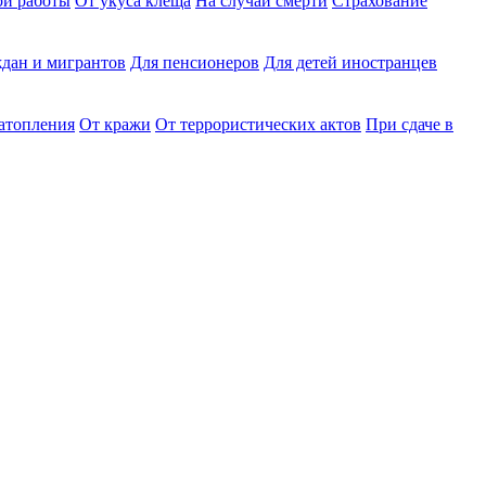
ри работы
От укуса клеща
На случай смерти
Страхование
дан и мигрантов
Для пенсионеров
Для детей иностранцев
затопления
От кражи
От террористических актов
При сдаче в