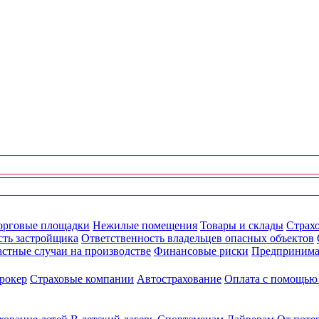
орговые площадки
Нежилые помещения
Товары и склады
Страхо
сть застройщика
Ответственность владельцев опасных объектов
стные случаи на производстве
Финансовые риски
Предпринима
рокер
Страховые компании
Автострахование
Оплата с помощь