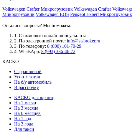
Volkswagen Crafter Микрогрузовик
Volkswagen Crafter
Volkswage
Микрогрузовик
Volkswagen EOS
Peugeot Expert Микрогрузовик
Остались вопросы? Мы поможем:
1.
С помощью онлайн-консультанта
2.
По электронной почте:
info@stsbroker.ru
3.
По телефону:
8 (800) 101-70-29
4.
WhatsApp:
8 (993) 336-46-72
КАСКО
С франшизой
Угон + тотал
На б/у автомобиль
В рассрочку
КАСКО для юр лиц
На 1 месяц
На 3 месяца
На 6 месяцев
На 1 год
На 3 года
Для такси