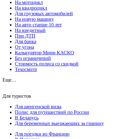
На мотоцикл
На квадроцикл
Для грузовых автомобилей
На новую машину
На авто старше 10 лет
На кредитный
При ДТП
Для банка
От угона
Калькулятор Мини КАСКО
Без ограничений
Стоимость полиса со скидкой
Техосмотр
Еще…
Для туристов
Для шенгенской визы
Полис для путешествий по России
В Беларусь
Для беременных выезжающих за границу
Для поездки во Францию