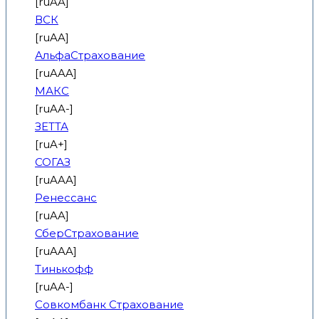
[ruAA]
ВСК
[ruAA]
АльфаСтрахование
[ruAAA]
МАКС
[ruAA-]
ЗЕТТА
[ruA+]
СОГАЗ
[ruAAA]
Ренессанс
[ruAA]
СберСтрахование
[ruAAA]
Тинькофф
[ruAA-]
Совкомбанк Страхование