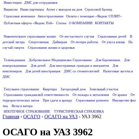
Инвестиции
ДМС для сотрудников
ПОЛЕЗНАЯ ИНФОРМАЦИЯ
Вакансии
Наши партнеры
Агент с выездом на дом
Страховой брокер
Страховые компании
Автострахование
Оплата с помощью «Яндекс СПЛИТ»
Публичная оферта «Яндекс Пэй»
Статьи
О КОМПАНИИ
КОНТАКТЫ
СТРАХОВАНИЕ ЖИЗНИ
Накопительное страхование жизни
От несчастного случая
Страхование детей
В
детский лагерь
Спортсменам
Дайверам
От потери работы
От укуса клеща
На
случай смерти
Страхование жизни и здоровья
ДМС
Телемедицина
Добровольное Медицинское Страхование
Для беременных
Для
новорожденных
Для детей
Для иностранных граждан и мигрантов
Для
пенсионеров
Для детей иностранцев
ДМС со стоматологией
Налоговые льготы в
ДМС
СТРАХОВАНИЕ ИМУЩЕСТВА
Титульное страхование
Квартира
Загородный дом
Земельный участок
Страхование гражданской ответственности
От пожара и затопления
От кражи
От
террористических актов
При сдаче в аренду
Страхование ремонта
Имущество физ
лиц
Яхты и катера
ИПОТЕЧНОЕ СТРАХОВАНИЕ
ТУРИСТИЧЕСКАЯ СТРАХОВКА
Главная
›
ОСАГО
›
ОСАГО на УАЗ
›
УАЗ 3962
ОСАГО на УАЗ 3962