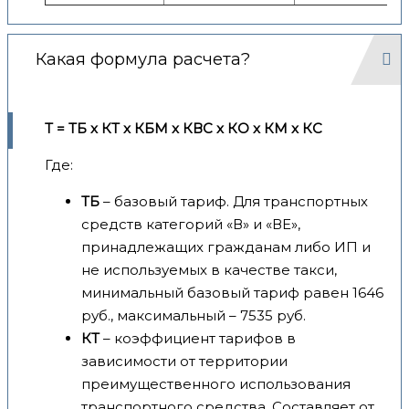
Какая формула расчета?
Т = ТБ x КТ x КБМ x КВС x КО x КМ x КС
Где:
ТБ
– базовый тариф. Для транспортных
средств категорий «В» и «ВЕ»,
принадлежащих гражданам либо ИП и
не используемых в качестве такси,
минимальный базовый тариф равен 1646
руб., максимальный – 7535 руб.
КТ
– коэффициент тарифов в
зависимости от территории
преимущественного использования
транспортного средства. Составляет от