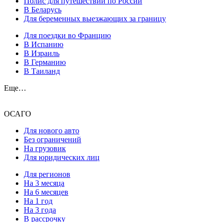
Полис для путешествий по России
В Беларусь
Для беременных выезжающих за границу
Для поездки во Францию
В Испанию
В Израиль
В Германию
В Таиланд
Еще…
ОСАГО
Для нового авто
Без ограничений
На грузовик
Для юридических лиц
Для регионов
На 3 месяца
На 6 месяцев
На 1 год
На 3 года
В рассрочку