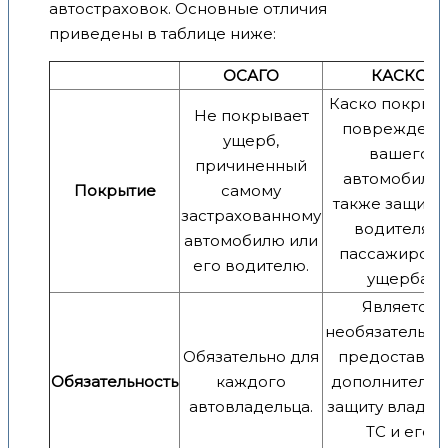
автостраховок. Основные отличия
приведены в таблице ниже:
ОСАГО
КАСКО
Каско покрыв
Не покрывает
повреждени
ущерб,
вашего
причиненный
автомобиля, 
Покрытие
самому
также защища
застрахованному
водителя и
автомобилю или
пассажиров 
его водителю.
ущерба.
Является
необязательны
Обязательно для
предоставля
Обязательность
каждого
дополнительн
автовладельца.
защиту владел
ТС и его