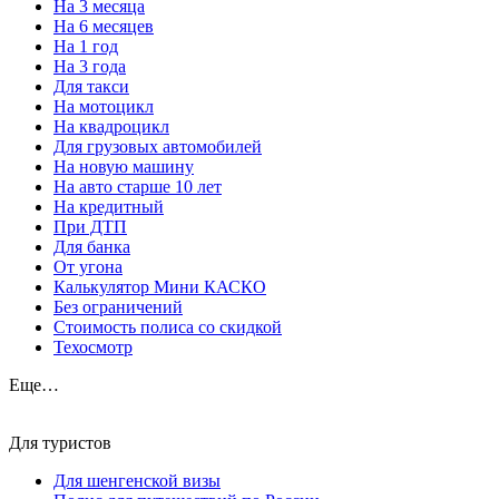
На 3 месяца
На 6 месяцев
На 1 год
На 3 года
Для такси
На мотоцикл
На квадроцикл
Для грузовых автомобилей
На новую машину
На авто старше 10 лет
На кредитный
При ДТП
Для банка
От угона
Калькулятор Мини КАСКО
Без ограничений
Стоимость полиса со скидкой
Техосмотр
Еще…
Для туристов
Для шенгенской визы