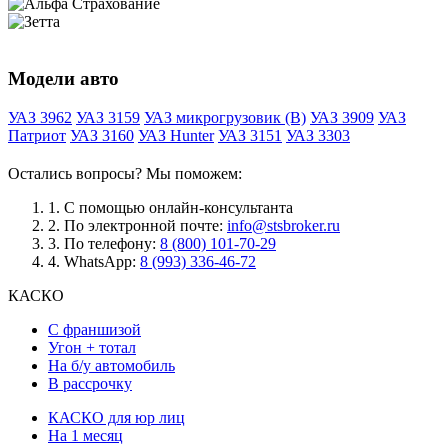
Модели авто
УАЗ 3962
УАЗ 3159
УАЗ микрогрузовик (B)
УАЗ 3909
УАЗ
Патриот
УАЗ 3160
УАЗ Hunter
УАЗ 3151
УАЗ 3303
Остались вопросы? Мы поможем:
1.
С помощью онлайн-консультанта
2.
По электронной почте:
info@stsbroker.ru
3.
По телефону:
8 (800) 101-70-29
4.
WhatsApp:
8 (993) 336-46-72
КАСКО
С франшизой
Угон + тотал
На б/у автомобиль
В рассрочку
КАСКО для юр лиц
На 1 месяц