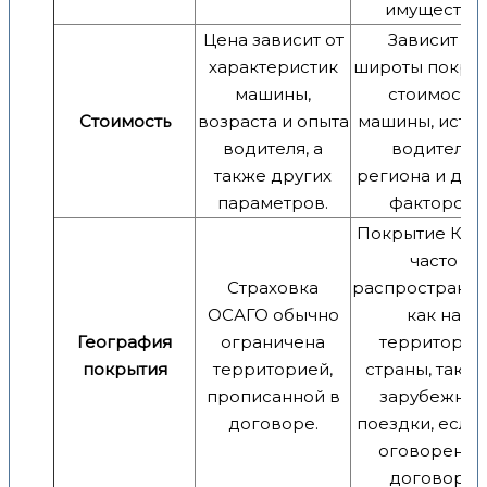
имуществу.
Цена зависит от
Зависит от
характеристик
широты покрыт
машины,
стоимости
Стоимость
возраста и опыта
машины, исто
водителя, а
водителя,
также других
региона и дру
параметров.
факторов.
Покрытие КА
часто
Страховка
распространяе
ОСАГО обычно
как на
География
ограничена
территори
покрытия
территорией,
страны, так и 
прописанной в
зарубежны
договоре.
поездки, если 
оговорено 
договоре.