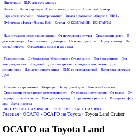
Инвестиции
ДМС для сотрудников
ПОЛЕЗНАЯ ИНФОРМАЦИЯ
Вакансии
Наши партнеры
Агент с выездом на дом
Страховой брокер
Страховые компании
Автострахование
Оплата с помощью «Яндекс СПЛИТ»
Публичная оферта «Яндекс Пэй»
Статьи
О КОМПАНИИ
КОНТАКТЫ
СТРАХОВАНИЕ ЖИЗНИ
Накопительное страхование жизни
От несчастного случая
Страхование детей
В
детский лагерь
Спортсменам
Дайверам
От потери работы
От укуса клеща
На
случай смерти
Страхование жизни и здоровья
ДМС
Телемедицина
Добровольное Медицинское Страхование
Для беременных
Для
новорожденных
Для детей
Для иностранных граждан и мигрантов
Для
пенсионеров
Для детей иностранцев
ДМС со стоматологией
Налоговые льготы в
ДМС
СТРАХОВАНИЕ ИМУЩЕСТВА
Титульное страхование
Квартира
Загородный дом
Земельный участок
Страхование гражданской ответственности
От пожара и затопления
От кражи
От
террористических актов
При сдаче в аренду
Страхование ремонта
Имущество физ
лиц
Яхты и катера
ИПОТЕЧНОЕ СТРАХОВАНИЕ
ТУРИСТИЧЕСКАЯ СТРАХОВКА
Главная
›
ОСАГО
›
ОСАГО на Toyota
›
Toyota Land Cruiser
ОСАГО на Toyota Land