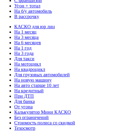
С франшизой
Угон + тотал
На б/у автомобиль
В рассрочку
КАСКО для юр лиц
На 1 месяц
На 3 месяца
На 6 месяцев
На 1 год
На 3 года
Для такси
На мотоцикл
На квадроцикл
Для грузовых автомобилей
На новую машину
На авто старше 10 лет
На кредитный
При ДТП
Для банка
От угона
Калькулятор Мини КАСКО
Без ограничений
Стоимость полиса со скидкой
Техосмотр