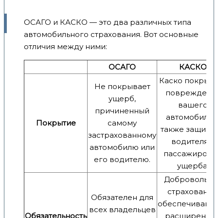
ОСАГО и КАСКО — это два различных типа
автомобильного страхования. Вот основные
отличия между ними:
ОСАГО
КАСКО
Каско покрыва
Не покрывает
повреждени
ущерб,
вашего
причиненный
автомобиля, 
Покрытие
самому
также защища
застрахованному
водителя и
автомобилю или
пассажиров о
его водителю.
ущерба.
Добровольно
страхование
Обязателен для
обеспечиваю
всех владельцев
Обязательность
расширенну