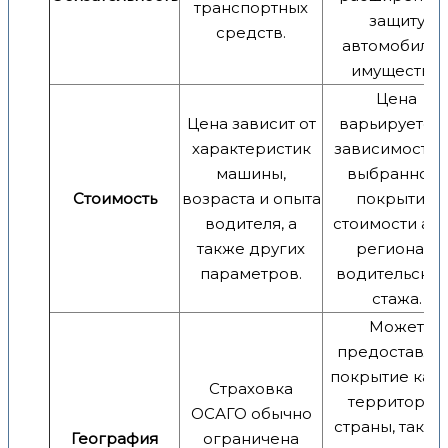
транспортных
защиту
средств.
автомобиля 
имущества.
Цена
Цена зависит от
варьируется 
характеристик
зависимости 
машины,
выбранного
Стоимость
возраста и опыта
покрытия,
водителя, а
стоимости авт
также других
региона и
параметров.
водительског
стажа.
Может
предоставлят
покрытие как 
Страховка
территории
ОСАГО обычно
страны, так и 
География
ограничена