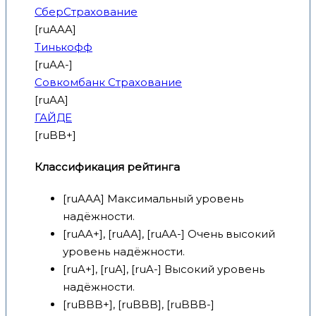
СберСтрахование
[ruAAA]
Тинькофф
[ruAA-]
Совкомбанк Страхование
[ruAA]
ГАЙДЕ
[ruBB+]
Классификация рейтинга
[ruAAA] Максимальный уровень
надёжности.
[ruAA+], [ruAA], [ruAA-] Очень высокий
уровень надёжности.
[ruA+], [ruA], [ruA-] Высокий уровень
надёжности.
[ruBBB+], [ruBBB], [ruBBB-]