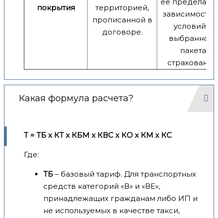
ее пределами,
покрытия
территорией,
зависимости 
прописанной в
условий и
договоре.
выбранного
пакета
страхования
Какая формула расчета?
Т = ТБ x КТ x КБМ x КВС x КО x КМ x КС
Где:
ТБ
– базовый тариф. Для транспортных
средств категорий «В» и «ВЕ»,
принадлежащих гражданам либо ИП и
не используемых в качестве такси,