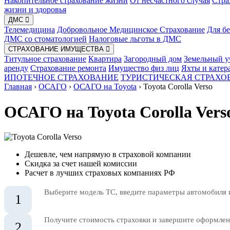
Накопительное страхование жизни
От несчастного случая
Стра
жизни и здоровья
ДМС
Телемедицина
Добровольное Медицинское Страхование
Для б
ДМС со стоматологией
Налоговые льготы в ДМС
СТРАХОВАНИЕ ИМУЩЕСТВА
Титульное страхование
Квартира
Загородный дом
Земельный у
аренду
Страхование ремонта
Имущество физ лиц
Яхты и катер
ИПОТЕЧНОЕ СТРАХОВАНИЕ
ТУРИСТИЧЕСКАЯ СТРАХО
Главная
›
ОСАГО
›
ОСАГО на Toyota
›
Toyota Corolla Verso
ОСАГО на Toyota Corolla Vers
Дешевле, чем напрямую в страховой компании
Скидка за счет нашей комиссии
Расчет в лучших страховых компаниях РФ
Выберите модель ТС, введите параметры автомобиля 
1
Получите стоимость страховки и завершите оформлени
2