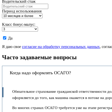
Водительский стаж
Период использования
Класс бонус-малус:
Даю
Да
согласие
на
Я даю свое
согласие на обработку персональных данных
, согл
обработку
моих
Часто задаваемые вопросы
персональных
данных.
Когда надо оформлять ОСАГО?
Обязательное страхование гражданской ответственности до
оформляется до того, как машина окажется в потоке на доро
Во многих странах ОСАГО требуется уже на этапе регистрац