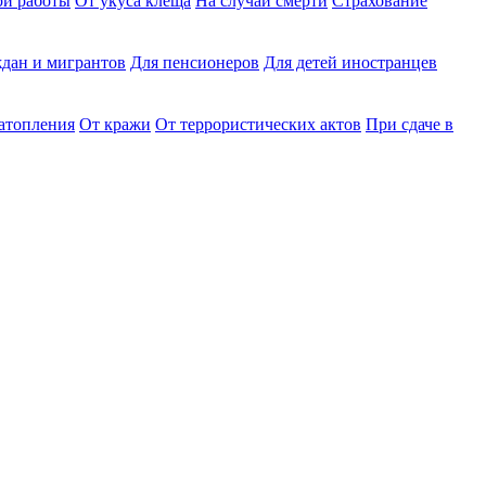
ри работы
От укуса клеща
На случай смерти
Страхование
дан и мигрантов
Для пенсионеров
Для детей иностранцев
затопления
От кражи
От террористических актов
При сдаче в