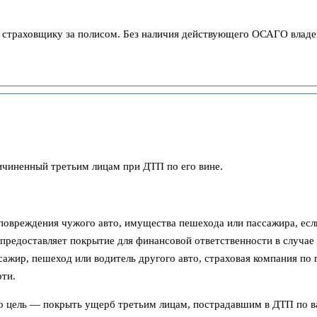
к страховщику за полисом. Без наличия действующего ОСАГО влад
ичиненный третьим лицам при ДТП по его вине.
вреждения чужого авто, имущества пешехода или пассажира, если
редоставляет покрытие для финансовой ответственности в случае 
жир, пешеход или водитель другого авто, страховая компания по 
рти.
о цель — покрыть ущерб третьим лицам, пострадавшим в ДТП по в