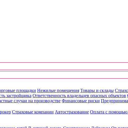
орговые площадки
Нежилые помещения
Товары и склады
Страхо
сть застройщика
Ответственность владельцев опасных объектов
стные случаи на производстве
Финансовые риски
Предпринима
рокер
Страховые компании
Автострахование
Оплата с помощь