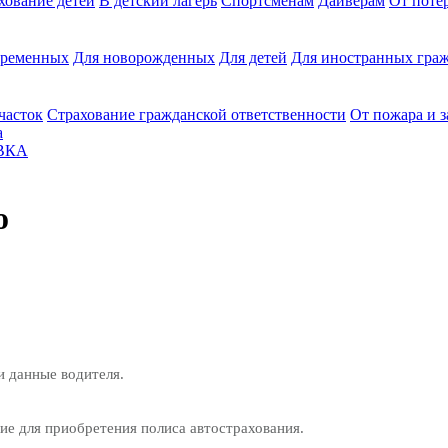
хование детей
В детский лагерь
Спортсменам
Дайверам
От поте
еременных
Для новорожденных
Для детей
Для иностранных граж
часток
Страхование гражданской ответственности
От пожара и 
а
ВКА
o
и данные водителя.
е для приобретения полиса автострахования.