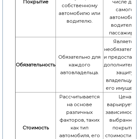
Покрытие
числе для
собственному
самого
автомобилю или
автомобиля
водителю.
водителя и
пассажиров
Является
необязатель
Обязательно для
и предоставл
Обязательность
каждого
дополнитель
автовладельца.
защиту
владельцу ТС
его имуществ
Рассчитывается
Цена
на основе
варьируется
различных
зависимости 
факторов, таких
выбранног
Стоимость
как тип
покрытия,
автомобиля, его
стоимости ав