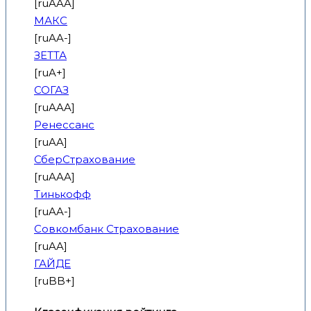
[ruAAA]
МАКС
[ruAA-]
ЗЕТТА
[ruA+]
СОГАЗ
[ruAAA]
Ренессанс
[ruAA]
СберСтрахование
[ruAAA]
Тинькофф
[ruAA-]
Совкомбанк Страхование
[ruAA]
ГАЙДЕ
[ruBB+]