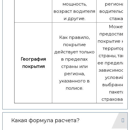
мощность,
региона и
возраст водителя
водительско
и другие.
стажа.
Может
предоставля
Как правило,
покрытие как
покрытие
территори
действует только
страны, так и
География
в пределах
ее пределами
покрытия
страны или
зависимости 
региона,
условий и
указанного в
выбранног
полисе.
пакета
страхования
Какая формула расчета?