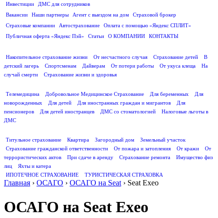
Инвестиции
ДМС для сотрудников
ПОЛЕЗНАЯ ИНФОРМАЦИЯ
Вакансии
Наши партнеры
Агент с выездом на дом
Страховой брокер
Страховые компании
Автострахование
Оплата с помощью «Яндекс СПЛИТ»
Публичная оферта «Яндекс Пэй»
Статьи
О КОМПАНИИ
КОНТАКТЫ
СТРАХОВАНИЕ ЖИЗНИ
Накопительное страхование жизни
От несчастного случая
Страхование детей
В
детский лагерь
Спортсменам
Дайверам
От потери работы
От укуса клеща
На
случай смерти
Страхование жизни и здоровья
ДМС
Телемедицина
Добровольное Медицинское Страхование
Для беременных
Для
новорожденных
Для детей
Для иностранных граждан и мигрантов
Для
пенсионеров
Для детей иностранцев
ДМС со стоматологией
Налоговые льготы в
ДМС
СТРАХОВАНИЕ ИМУЩЕСТВА
Титульное страхование
Квартира
Загородный дом
Земельный участок
Страхование гражданской ответственности
От пожара и затопления
От кражи
От
террористических актов
При сдаче в аренду
Страхование ремонта
Имущество физ
лиц
Яхты и катера
ИПОТЕЧНОЕ СТРАХОВАНИЕ
ТУРИСТИЧЕСКАЯ СТРАХОВКА
Главная
›
ОСАГО
›
ОСАГО на Seat
›
Seat Exeo
ОСАГО на Seat Exeo