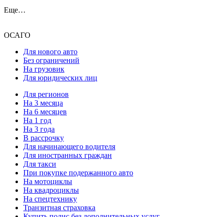
Еще…
ОСАГО
Для нового авто
Без ограничений
На грузовик
Для юридических лиц
Для регионов
На 3 месяца
На 6 месяцев
На 1 год
На 3 года
В рассрочку
Для начинающего водителя
Для иностранных граждан
Для такси
При покупке подержанного авто
На мотоциклы
На квадроциклы
На спецтехнику
Транзитная страховка
Купить полис без дополнительных услуг