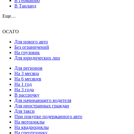
В Германию
В Таиланд
Еще…
ОСАГО
Для нового авто
Без ограничений
На грузовик
Для юридических лиц
Для регионов
На 3 месяца
На 6 месяцев
На 1 год
На 3 года
В рассрочку
Для начинающего водителя
Для иностранных граждан
Для такси
При покупке подержанного авто
На мотоциклы
На квадроциклы
На спецтехнику