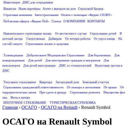
Инвестиции
ДМС для сотрудников
ПОЛЕЗНАЯ ИНФОРМАЦИЯ
Вакансии
Наши партнеры
Агент с выездом на дом
Страховой брокер
Страховые компании
Автострахование
Оплата с помощью «Яндекс СПЛИТ»
Публичная оферта «Яндекс Пэй»
Статьи
О КОМПАНИИ
КОНТАКТЫ
СТРАХОВАНИЕ ЖИЗНИ
Накопительное страхование жизни
От несчастного случая
Страхование детей
В
детский лагерь
Спортсменам
Дайверам
От потери работы
От укуса клеща
На
случай смерти
Страхование жизни и здоровья
ДМС
Телемедицина
Добровольное Медицинское Страхование
Для беременных
Для
новорожденных
Для детей
Для иностранных граждан и мигрантов
Для
пенсионеров
Для детей иностранцев
ДМС со стоматологией
Налоговые льготы в
ДМС
СТРАХОВАНИЕ ИМУЩЕСТВА
Титульное страхование
Квартира
Загородный дом
Земельный участок
Страхование гражданской ответственности
От пожара и затопления
От кражи
От
террористических актов
При сдаче в аренду
Страхование ремонта
Имущество физ
лиц
Яхты и катера
ИПОТЕЧНОЕ СТРАХОВАНИЕ
ТУРИСТИЧЕСКАЯ СТРАХОВКА
Главная
›
ОСАГО
›
ОСАГО на Renault
›
Renault Symbol
ОСАГО на Renault Symbol