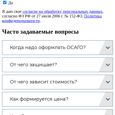
Даю
Да
согласие
на
Я даю свое
согласие на обработку персональных данных
,
обработку
согласно ФЗ РФ от 27 июля 2006 г. № 152-ФЗ.
Политика
моих
конфиденциальности
.
персональных
данных.
Часто задаваемые вопросы
Когда надо оформлять ОСАГО?
От чего защищает?
От чего зависит стоимость?
Как формируется цена?