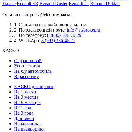
Espace
Renault SR
Renault Duster
Renault 21
Renault Dokker
Остались вопросы? Мы поможем:
1.
С помощью онлайн-консультанта
2.
По электронной почте:
info@stsbroker.ru
3.
По телефону:
8 (800) 101-70-29
4.
WhatsApp:
8 (993) 336-46-72
КАСКО
С франшизой
Угон + тотал
На б/у автомобиль
В рассрочку
КАСКО для юр лиц
На 1 месяц
На 3 месяца
На 6 месяцев
На 1 год
На 3 года
Для такси
На мотоцикл
На квадроцикл