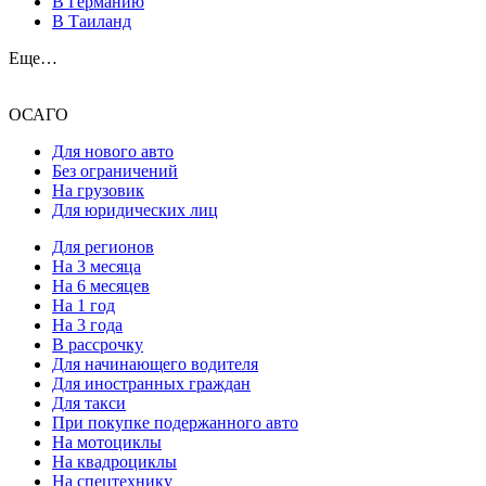
В Германию
В Таиланд
Еще…
ОСАГО
Для нового авто
Без ограничений
На грузовик
Для юридических лиц
Для регионов
На 3 месяца
На 6 месяцев
На 1 год
На 3 года
В рассрочку
Для начинающего водителя
Для иностранных граждан
Для такси
При покупке подержанного авто
На мотоциклы
На квадроциклы
На спецтехнику