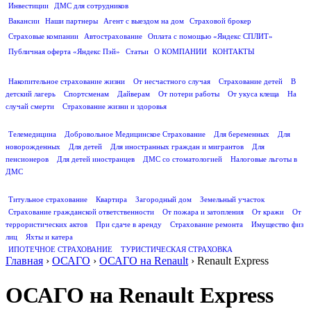
Инвестиции
ДМС для сотрудников
ПОЛЕЗНАЯ ИНФОРМАЦИЯ
Вакансии
Наши партнеры
Агент с выездом на дом
Страховой брокер
Страховые компании
Автострахование
Оплата с помощью «Яндекс СПЛИТ»
Публичная оферта «Яндекс Пэй»
Статьи
О КОМПАНИИ
КОНТАКТЫ
СТРАХОВАНИЕ ЖИЗНИ
Накопительное страхование жизни
От несчастного случая
Страхование детей
В
детский лагерь
Спортсменам
Дайверам
От потери работы
От укуса клеща
На
случай смерти
Страхование жизни и здоровья
ДМС
Телемедицина
Добровольное Медицинское Страхование
Для беременных
Для
новорожденных
Для детей
Для иностранных граждан и мигрантов
Для
пенсионеров
Для детей иностранцев
ДМС со стоматологией
Налоговые льготы в
ДМС
СТРАХОВАНИЕ ИМУЩЕСТВА
Титульное страхование
Квартира
Загородный дом
Земельный участок
Страхование гражданской ответственности
От пожара и затопления
От кражи
От
террористических актов
При сдаче в аренду
Страхование ремонта
Имущество физ
лиц
Яхты и катера
ИПОТЕЧНОЕ СТРАХОВАНИЕ
ТУРИСТИЧЕСКАЯ СТРАХОВКА
Главная
›
ОСАГО
›
ОСАГО на Renault
›
Renault Express
ОСАГО на Renault Express