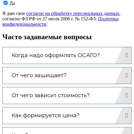
Даю
Да
согласие
на
Я даю свое
согласие на обработку персональных данных
,
обработку
согласно ФЗ РФ от 27 июля 2006 г. № 152-ФЗ.
Политика
моих
конфиденциальности
.
персональных
данных.
Часто задаваемые вопросы
Когда надо оформлять ОСАГО?
От чего защищает?
От чего зависит стоимость?
Как формируется цена?