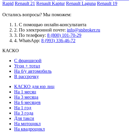
Rapid
Renault 21
Renault Kaptur
Renault Laguna
Renault 19
Остались вопросы? Мы поможем:
1.
С помощью онлайн-консультанта
2.
По электронной почте:
info@stsbroker.ru
3.
По телефону:
8 (800) 101-70-29
4.
WhatsApp:
8 (993) 336-46-72
КАСКО
С франшизой
Угон + тотал
На б/у автомобиль
В рассрочку
КАСКО для юр лиц
На 1 месяц
На 3 месяца
На 6 месяцев
На 1 год
На 3 года
Для такси
На мотоцикл
На квадроцикл