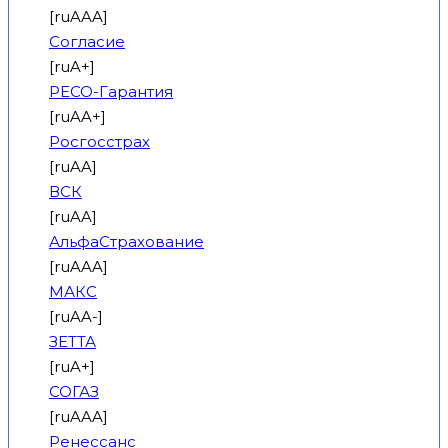
[ruAAA]
Согласие
[ruA+]
РЕСО-Гарантия
[ruAA+]
Росгосстрах
[ruAA]
ВСК
[ruAA]
АльфаСтрахование
[ruAAA]
МАКС
[ruAA-]
ЗЕТТА
[ruA+]
СОГАЗ
[ruAAA]
Ренессанс