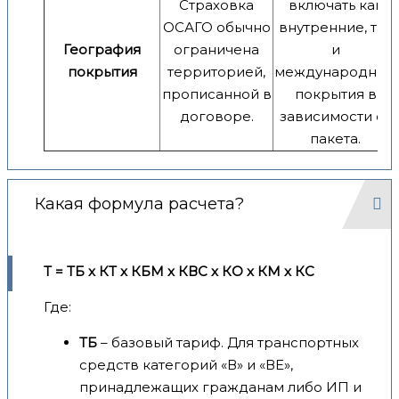
Страховка
включать как
ОСАГО обычно
внутренние, так
География
ограничена
и
покрытия
территорией,
международные
прописанной в
покрытия в
договоре.
зависимости от
пакета.
Какая формула расчета?
Т = ТБ x КТ x КБМ x КВС x КО x КМ x КС
Где:
ТБ
– базовый тариф. Для транспортных
средств категорий «В» и «ВЕ»,
принадлежащих гражданам либо ИП и