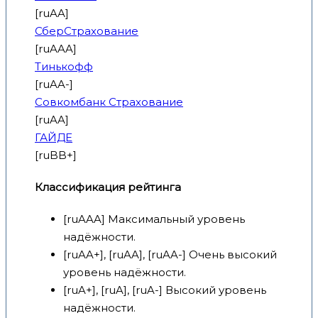
[ruAA]
СберСтрахование
[ruAAA]
Тинькофф
[ruAA-]
Совкомбанк Страхование
[ruAA]
ГАЙДЕ
[ruBB+]
Классификация рейтинга
[ruAAA] Максимальный уровень
надёжности.
[ruAA+], [ruAA], [ruAA-] Очень высокий
уровень надёжности.
[ruA+], [ruA], [ruA-] Высокий уровень
надёжности.