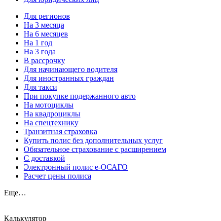
Для регионов
На 3 месяца
На 6 месяцев
На 1 год
На 3 года
В рассрочку
Для начинающего водителя
Для иностранных граждан
Для такси
При покупке подержанного авто
На мотоциклы
На квадроциклы
На спецтехнику
Транзитная страховка
Купить полис без дополнительных услуг
Обязательное страхование с расширением
С доставкой
Электронный полис е-ОСАГО
Расчет цены полиса
Еще…
Калькулятор