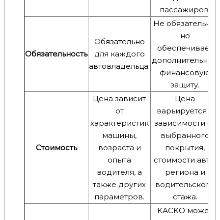
пассажиров.
Не обязательно,
но
Обязательно
обеспечивает
Обязательность
для каждого
дополнительную
автовладельца.
финансовую
защиту.
Цена зависит
Цена
от
варьируется в
характеристик
зависимости от
машины,
выбранного
Стоимость
возраста и
покрытия,
опыта
стоимости авто,
водителя, а
региона и
также других
водительского
параметров.
стажа.
КАСКО может