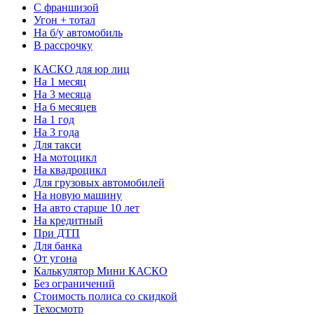
С франшизой
Угон + тотал
На б/у автомобиль
В рассрочку
КАСКО для юр лиц
На 1 месяц
На 3 месяца
На 6 месяцев
На 1 год
На 3 года
Для такси
На мотоцикл
На квадроцикл
Для грузовых автомобилей
На новую машину
На авто старше 10 лет
На кредитный
При ДТП
Для банка
От угона
Калькулятор Мини КАСКО
Без ограничений
Стоимость полиса со скидкой
Техосмотр