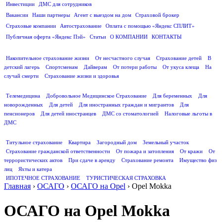
Инвестиции
ДМС для сотрудников
ПОЛЕЗНАЯ ИНФОРМАЦИЯ
Вакансии
Наши партнеры
Агент с выездом на дом
Страховой брокер
Страховые компании
Автострахование
Оплата с помощью «Яндекс СПЛИТ»
Публичная оферта «Яндекс Пэй»
Статьи
О КОМПАНИИ
КОНТАКТЫ
СТРАХОВАНИЕ ЖИЗНИ
Накопительное страхование жизни
От несчастного случая
Страхование детей
В
детский лагерь
Спортсменам
Дайверам
От потери работы
От укуса клеща
На
случай смерти
Страхование жизни и здоровья
ДМС
Телемедицина
Добровольное Медицинское Страхование
Для беременных
Для
новорожденных
Для детей
Для иностранных граждан и мигрантов
Для
пенсионеров
Для детей иностранцев
ДМС со стоматологией
Налоговые льготы в
ДМС
СТРАХОВАНИЕ ИМУЩЕСТВА
Титульное страхование
Квартира
Загородный дом
Земельный участок
Страхование гражданской ответственности
От пожара и затопления
От кражи
От
террористических актов
При сдаче в аренду
Страхование ремонта
Имущество физ
лиц
Яхты и катера
ИПОТЕЧНОЕ СТРАХОВАНИЕ
ТУРИСТИЧЕСКАЯ СТРАХОВКА
Главная
›
ОСАГО
›
ОСАГО на Opel
›
Opel Mokka
ОСАГО на Opel Mokka