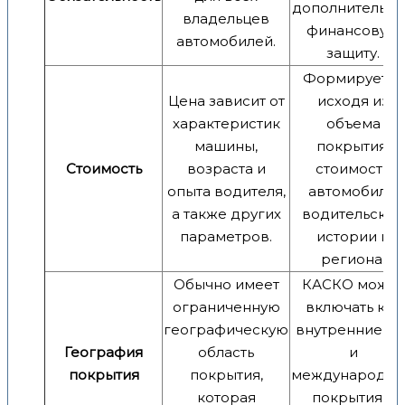
дополнительн
владельцев
финансовую
автомобилей.
защиту.
Формируется
Цена зависит от
исходя из
характеристик
объема
машины,
покрытия,
Стоимость
возраста и
стоимости
опыта водителя,
автомобиля,
а также других
водительской
параметров.
истории и
региона.
Обычно имеет
КАСКО может
ограниченную
включать как
географическую
внутренние, та
География
область
и
покрытия
покрытия,
международн
которая
покрытия в