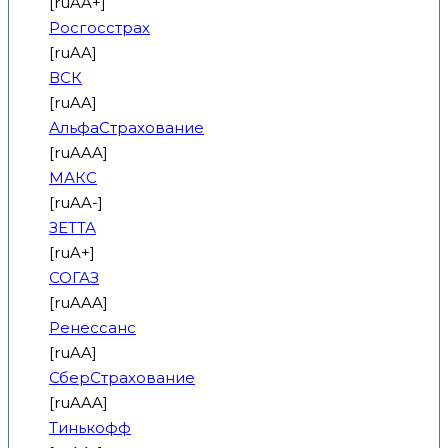
[ruAA+]
Росгосстрах
[ruAA]
ВСК
[ruAA]
АльфаСтрахование
[ruAAA]
МАКС
[ruAA-]
ЗЕТТА
[ruA+]
СОГАЗ
[ruAAA]
Ренессанс
[ruAA]
СберСтрахование
[ruAAA]
Тинькофф