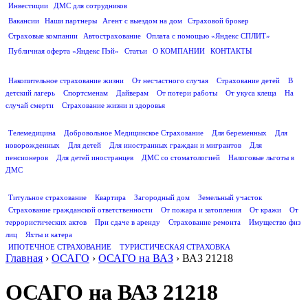
Инвестиции
ДМС для сотрудников
ПОЛЕЗНАЯ ИНФОРМАЦИЯ
Вакансии
Наши партнеры
Агент с выездом на дом
Страховой брокер
Страховые компании
Автострахование
Оплата с помощью «Яндекс СПЛИТ»
Публичная оферта «Яндекс Пэй»
Статьи
О КОМПАНИИ
КОНТАКТЫ
СТРАХОВАНИЕ ЖИЗНИ
Накопительное страхование жизни
От несчастного случая
Страхование детей
В
детский лагерь
Спортсменам
Дайверам
От потери работы
От укуса клеща
На
случай смерти
Страхование жизни и здоровья
ДМС
Телемедицина
Добровольное Медицинское Страхование
Для беременных
Для
новорожденных
Для детей
Для иностранных граждан и мигрантов
Для
пенсионеров
Для детей иностранцев
ДМС со стоматологией
Налоговые льготы в
ДМС
СТРАХОВАНИЕ ИМУЩЕСТВА
Титульное страхование
Квартира
Загородный дом
Земельный участок
Страхование гражданской ответственности
От пожара и затопления
От кражи
От
террористических актов
При сдаче в аренду
Страхование ремонта
Имущество физ
лиц
Яхты и катера
ИПОТЕЧНОЕ СТРАХОВАНИЕ
ТУРИСТИЧЕСКАЯ СТРАХОВКА
Главная
›
ОСАГО
›
ОСАГО на ВАЗ
›
ВАЗ 21218
ОСАГО на ВАЗ 21218