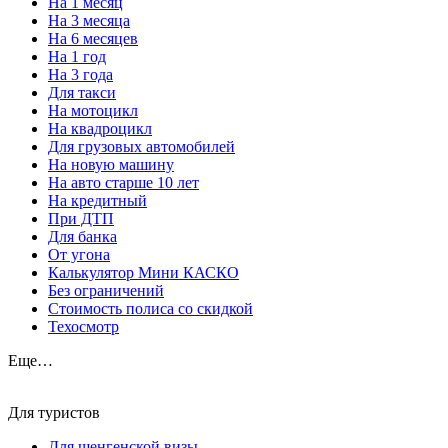
На 1 месяц
На 3 месяца
На 6 месяцев
На 1 год
На 3 года
Для такси
На мотоцикл
На квадроцикл
Для грузовых автомобилей
На новую машину
На авто старше 10 лет
На кредитный
При ДТП
Для банка
От угона
Калькулятор Мини КАСКО
Без ограничений
Стоимость полиса со скидкой
Техосмотр
Еще…
Для туристов
Для шенгенской визы