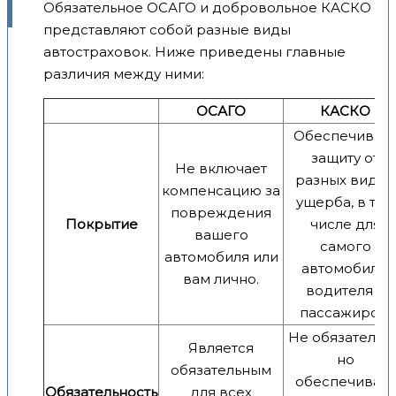
Обязательное ОСАГО и добровольное КАСКО
представляют собой разные виды
автостраховок. Ниже приведены главные
различия между ними:
ОСАГО
КАСКО
Обеспечивае
защиту от
Не включает
разных видов
компенсацию за
ущерба, в том
повреждения
Покрытие
числе для
вашего
самого
автомобиля или
автомобиля,
вам лично.
водителя и
пассажиров.
Не обязательно
Является
но
обязательным
обеспечивает
Обязательность
для всех