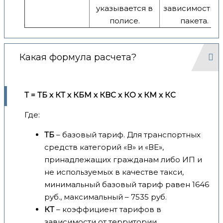
указывается в
зависимости о
полисе.
пакета.
Какая формула расчета?
Т = ТБ x КТ x КБМ x КВС x КО x КМ x КС
Где:
ТБ
– базовый тариф. Для транспортных
средств категорий «В» и «ВЕ»,
принадлежащих гражданам либо ИП и
не используемых в качестве такси,
минимальный базовый тариф равен 1646
руб., максимальный – 7535 руб.
КТ
– коэффициент тарифов в
зависимости от территории