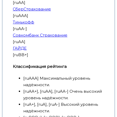
[ruAA]
СберСтрахование
[ruAAA]
Тинькофф
[ruAA-]
Совкомбанк Страхование
[ruAA]
ГАЙДЕ
[ruBB+]
Классификация рейтинга
[ruAAA] Максимальный уровень
надёжности.
[ruAA+], [ruAA], [ruAA-] Очень высокий
уровень надёжности.
[ruA+], [ruA], [ruA-] Высокий уровень
надёжности.