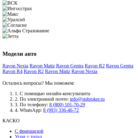
Модели авто
Ravon Nexia
Ravon Matiz
Ravon Gentra
Ravon R2
Ravon Gentra
Ravon R4
Ravon R2
Ravon Matiz
Ravon Nexia
Остались вопросы? Мы поможем:
1.
С помощью онлайн-консультанта
2.
По электронной почте:
info@stsbroker.ru
3.
По телефону:
8 (800) 101-70-29
4.
WhatsApp:
8 (993) 336-46-72
КАСКО
С франшизой
Угон + тотал