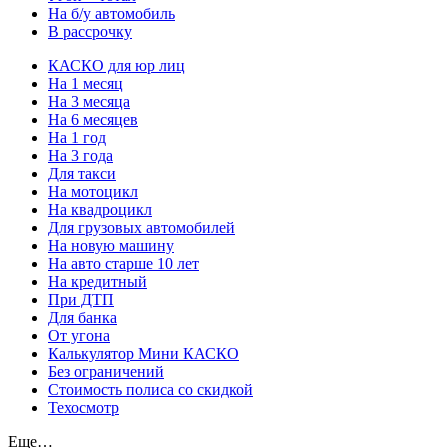
На б/у автомобиль
В рассрочку
КАСКО для юр лиц
На 1 месяц
На 3 месяца
На 6 месяцев
На 1 год
На 3 года
Для такси
На мотоцикл
На квадроцикл
Для грузовых автомобилей
На новую машину
На авто старше 10 лет
На кредитный
При ДТП
Для банка
От угона
Калькулятор Мини КАСКО
Без ограничений
Стоимость полиса со скидкой
Техосмотр
Еще…