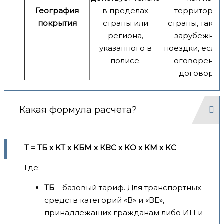
География
в пределах
территори
покрытия
страны или
страны, так и 
региона,
зарубежны
указанного в
поездки, если 
полисе.
оговорено 
договоре.
Какая формула расчета?
Т = ТБ x КТ x КБМ x КВС x КО x КМ x КС
Где:
ТБ
– базовый тариф. Для транспортных
средств категорий «В» и «ВЕ»,
принадлежащих гражданам либо ИП и