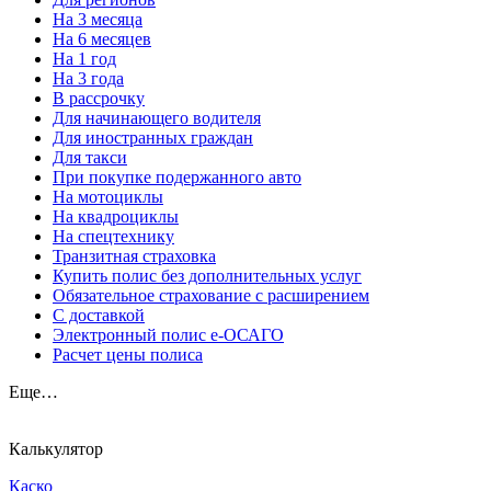
На 3 месяца
На 6 месяцев
На 1 год
На 3 года
В рассрочку
Для начинающего водителя
Для иностранных граждан
Для такси
При покупке подержанного авто
На мотоциклы
На квадроциклы
На спецтехнику
Транзитная страховка
Купить полис без дополнительных услуг
Обязательное страхование с расширением
С доставкой
Электронный полис е-ОСАГО
Расчет цены полиса
Еще…
Калькулятор
Каско