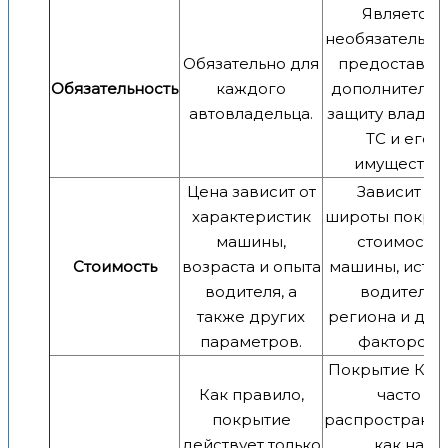
Является
необязательны
Обязательно для
предоставля
Обязательность
каждого
дополнительн
автовладельца.
защиту владел
ТС и его
имуществу.
Цена зависит от
Зависит от
характеристик
широты покрыт
машины,
стоимости
Стоимость
возраста и опыта
машины, исто
водителя, а
водителя,
также других
региона и дру
параметров.
факторов.
Покрытие КА
Как правило,
часто
покрытие
распространяе
действует только
как на