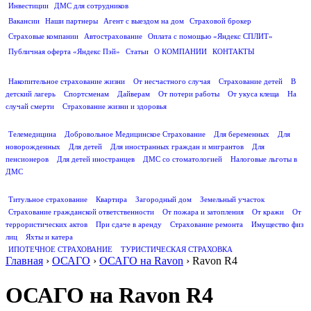
Инвестиции
ДМС для сотрудников
ПОЛЕЗНАЯ ИНФОРМАЦИЯ
Вакансии
Наши партнеры
Агент с выездом на дом
Страховой брокер
Страховые компании
Автострахование
Оплата с помощью «Яндекс СПЛИТ»
Публичная оферта «Яндекс Пэй»
Статьи
О КОМПАНИИ
КОНТАКТЫ
СТРАХОВАНИЕ ЖИЗНИ
Накопительное страхование жизни
От несчастного случая
Страхование детей
В
детский лагерь
Спортсменам
Дайверам
От потери работы
От укуса клеща
На
случай смерти
Страхование жизни и здоровья
ДМС
Телемедицина
Добровольное Медицинское Страхование
Для беременных
Для
новорожденных
Для детей
Для иностранных граждан и мигрантов
Для
пенсионеров
Для детей иностранцев
ДМС со стоматологией
Налоговые льготы в
ДМС
СТРАХОВАНИЕ ИМУЩЕСТВА
Титульное страхование
Квартира
Загородный дом
Земельный участок
Страхование гражданской ответственности
От пожара и затопления
От кражи
От
террористических актов
При сдаче в аренду
Страхование ремонта
Имущество физ
лиц
Яхты и катера
ИПОТЕЧНОЕ СТРАХОВАНИЕ
ТУРИСТИЧЕСКАЯ СТРАХОВКА
Главная
›
ОСАГО
›
ОСАГО на Ravon
›
Ravon R4
ОСАГО на Ravon R4