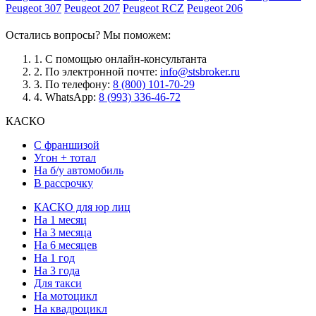
Peugeot 307
Peugeot 207
Peugeot RCZ
Peugeot 206
Остались вопросы? Мы поможем:
1.
С помощью онлайн-консультанта
2.
По электронной почте:
info@stsbroker.ru
3.
По телефону:
8 (800) 101-70-29
4.
WhatsApp:
8 (993) 336-46-72
КАСКО
С франшизой
Угон + тотал
На б/у автомобиль
В рассрочку
КАСКО для юр лиц
На 1 месяц
На 3 месяца
На 6 месяцев
На 1 год
На 3 года
Для такси
На мотоцикл
На квадроцикл