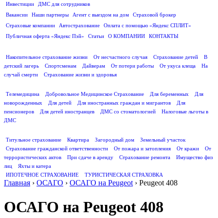
Инвестиции
ДМС для сотрудников
ПОЛЕЗНАЯ ИНФОРМАЦИЯ
Вакансии
Наши партнеры
Агент с выездом на дом
Страховой брокер
Страховые компании
Автострахование
Оплата с помощью «Яндекс СПЛИТ»
Публичная оферта «Яндекс Пэй»
Статьи
О КОМПАНИИ
КОНТАКТЫ
СТРАХОВАНИЕ ЖИЗНИ
Накопительное страхование жизни
От несчастного случая
Страхование детей
В
детский лагерь
Спортсменам
Дайверам
От потери работы
От укуса клеща
На
случай смерти
Страхование жизни и здоровья
ДМС
Телемедицина
Добровольное Медицинское Страхование
Для беременных
Для
новорожденных
Для детей
Для иностранных граждан и мигрантов
Для
пенсионеров
Для детей иностранцев
ДМС со стоматологией
Налоговые льготы в
ДМС
СТРАХОВАНИЕ ИМУЩЕСТВА
Титульное страхование
Квартира
Загородный дом
Земельный участок
Страхование гражданской ответственности
От пожара и затопления
От кражи
От
террористических актов
При сдаче в аренду
Страхование ремонта
Имущество физ
лиц
Яхты и катера
ИПОТЕЧНОЕ СТРАХОВАНИЕ
ТУРИСТИЧЕСКАЯ СТРАХОВКА
Главная
›
ОСАГО
›
ОСАГО на Peugeot
›
Peugeot 408
ОСАГО на Peugeot 408