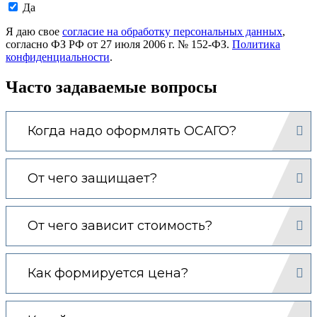
Даю
Да
согласие
на
Я даю свое
согласие на обработку персональных данных
,
обработку
согласно ФЗ РФ от 27 июля 2006 г. № 152-ФЗ.
Политика
моих
конфиденциальности
.
персональных
данных.
Часто задаваемые вопросы
Когда надо оформлять ОСАГО?
От чего защищает?
От чего зависит стоимость?
Как формируется цена?