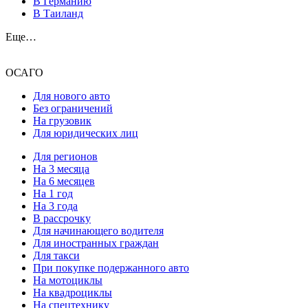
В Германию
В Таиланд
Еще…
ОСАГО
Для нового авто
Без ограничений
На грузовик
Для юридических лиц
Для регионов
На 3 месяца
На 6 месяцев
На 1 год
На 3 года
В рассрочку
Для начинающего водителя
Для иностранных граждан
Для такси
При покупке подержанного авто
На мотоциклы
На квадроциклы
На спецтехнику