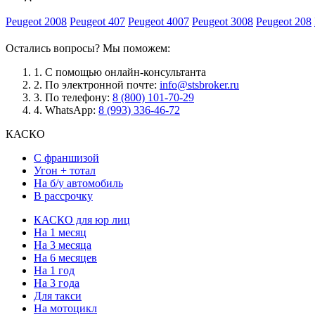
Peugeot 2008
Peugeot 407
Peugeot 4007
Peugeot 3008
Peugeot 208
Остались вопросы? Мы поможем:
1.
С помощью онлайн-консультанта
2.
По электронной почте:
info@stsbroker.ru
3.
По телефону:
8 (800) 101-70-29
4.
WhatsApp:
8 (993) 336-46-72
КАСКО
С франшизой
Угон + тотал
На б/у автомобиль
В рассрочку
КАСКО для юр лиц
На 1 месяц
На 3 месяца
На 6 месяцев
На 1 год
На 3 года
Для такси
На мотоцикл