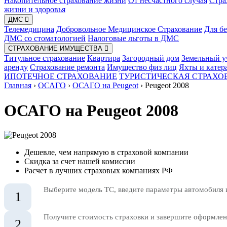
Накопительное страхование жизни
От несчастного случая
Стра
жизни и здоровья
ДМС
Телемедицина
Добровольное Медицинское Страхование
Для б
ДМС со стоматологией
Налоговые льготы в ДМС
СТРАХОВАНИЕ ИМУЩЕСТВА
Титульное страхование
Квартира
Загородный дом
Земельный у
аренду
Страхование ремонта
Имущество физ лиц
Яхты и катер
ИПОТЕЧНОЕ СТРАХОВАНИЕ
ТУРИСТИЧЕСКАЯ СТРАХО
Главная
›
ОСАГО
›
ОСАГО на Peugeot
›
Peugeot 2008
ОСАГО на Peugeot 2008
Дешевле, чем напрямую в страховой компании
Скидка за счет нашей комиссии
Расчет в лучших страховых компаниях РФ
Выберите модель ТС, введите параметры автомобиля 
1
Получите стоимость страховки и завершите оформлени
2