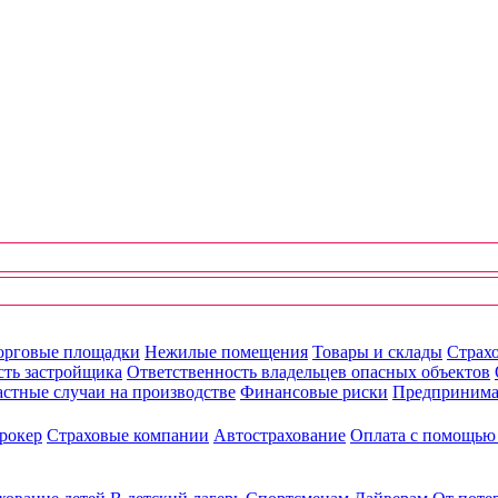
орговые площадки
Нежилые помещения
Товары и склады
Страхо
сть застройщика
Ответственность владельцев опасных объектов
стные случаи на производстве
Финансовые риски
Предпринима
рокер
Страховые компании
Автострахование
Оплата с помощь