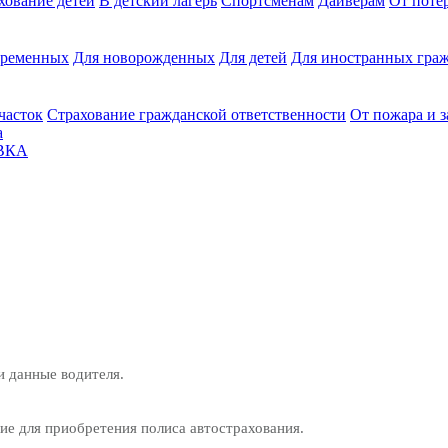
хование детей
В детский лагерь
Спортсменам
Дайверам
От поте
еременных
Для новорожденных
Для детей
Для иностранных граж
часток
Страхование гражданской ответственности
От пожара и 
а
ВКА
и данные водителя.
е для приобретения полиса автострахования.