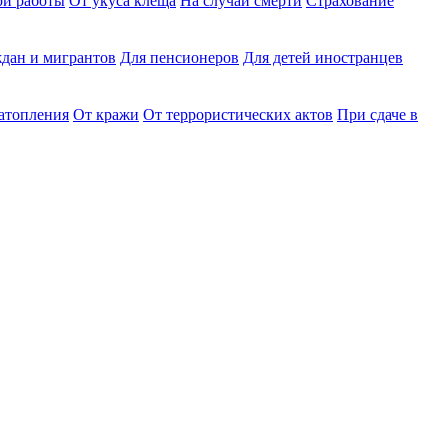
ри работы
От укуса клеща
На случай смерти
Страхование
дан и мигрантов
Для пенсионеров
Для детей иностранцев
затопления
От кражи
От террористических актов
При сдаче в